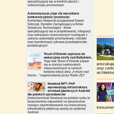
specjalizującej się w kontroli jakości i
outsourcingu procesowym.
Automatyzacja staje się warunkiem
konkurencyjności przemysłu
Komentarz ekspercki przygotował Dawid
Sobczyk, Dyrektor Zarządzający w firmie
SmartLine Technologies - firmie
specjalizującej się w projektowaniu, integracji
oraz wdrażaniu nowoczesnych rozwiązań z
zakresu automatyki przemysłowej, robotyki
oraz transformacji cyfrowej przedsiębiorstw
produkcyjnych.
Tesori d’Oriente zaprasza do
wakacyjnej strefy nad Bałtykiem.
Tego lata Tesori d’Oriente pojawi
poszukują
się w sześciu nadmorskich
oraz cent
miejscowościach w ramach
kolejnej edycji akcji „A może nad
architektu
morze...” organizowanej przez Radio ZET.
Newland NPT i PeP
wprowadzają infrastrukturę
terminali płatniczych Android
dla polskich sprzedawców
Debiut terminali Newland na polskim rynku to
bezpośrednia odpowiedź na dynamicznie
rosnące zapotrzebowanie na nowoczesną
konsument
infrastrukturę płatniczą opartą na systemie
Android.