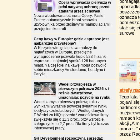
pomagają 
Opera wprowadza pierwszą w
uporządk
pełni natywną ochronę przed
atakami przez schowek
poszczegó
Nowa wbudowana ochrona Opery: Paste
oznacza t
Protect automatycznie broni schowka
pomieszc
użytkownika przed złośliwymi manipulacjami i
stać się 
przejęciem kontroli.
surowe.
Ceny kawy w Europie: gdzie espresso jest
najbardziej przystępne?
W Kiszyniowie, gdzie kawa należy do
najtańszych w Europie, przeciętne
wynagrodzenie pozwala kupić 523 filiżanki
espresso – najmniej spośród 28 badanych
miast. Najczęściej na kawę mogą pozwolić
sobie mieszkańcy Amsterdamu, Londynu i
Paryża.
Wedel przyspiesza w
pierwszym półroczu 2026 r. i
strefy na
rośnie dwucyfrowo,
Tego lata 
umacniając pozycję na rynku
pojawi si
Wedel zamyka pierwszą połowę roku z
wynikami wyraźnie powyżej dynamiki rynku
nadmorsk
słodyczy czekoladowych. Według danych
miejscow
E.Wedel za NIQ sprzedaż wartościowa firmy
ramach kol
zwiększyła się o 11,3 proc., przy wzroście
akcji „A 
całego rynku o 2,7 proc. Dla firmy był to czas
intensywnej pracy.
morze...”
przez Rad
GH Development rozpoczyna sprzedaż