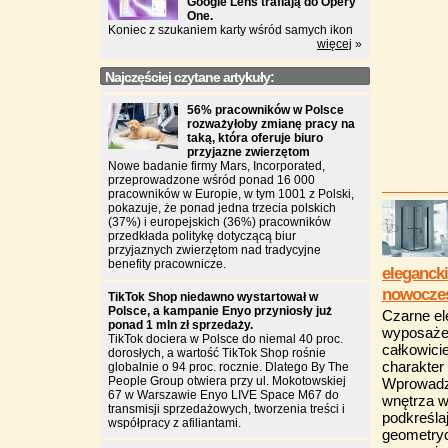
Google Lens trafiają do Opery
One.
Koniec z szukaniem karty wśród samych ikon
więcej
»
Najczęściej czytane artykuły:
56% pracowników w Polsce
rozważyłoby zmianę pracy na
taką, która oferuje biuro
przyjazne zwierzętom
Nowe badanie firmy Mars, Incorporated,
przeprowadzone wśród ponad 16 000
pracowników w Europie, w tym 1001 z Polski,
pokazuje, że ponad jedna trzecia polskich
(37%) i europejskich (36%) pracowników
przedkłada politykę dotyczącą biur
przyjaznych zwierzętom nad tradycyjne
benefity pracownicze.
eleganck
nowoczes
TikTok Shop niedawno wystartował w
Polsce, a kampanie Enyo przyniosły już
Czarne e
ponad 1 mln zł sprzedaży.
wyposażen
TikTok dociera w Polsce do niemal 40 proc.
całkowici
dorosłych, a wartość TikTok Shop rośnie
charakter 
globalnie o 94 proc. rocznie. Dlatego By The
People Group otwiera przy ul. Mokotowskiej
Wprowadz
67 w Warszawie Enyo LIVE Space M67 do
wnętrza w
transmisji sprzedażowych, tworzenia treści i
podkreśla
współpracy z afiliantami.
geometryc