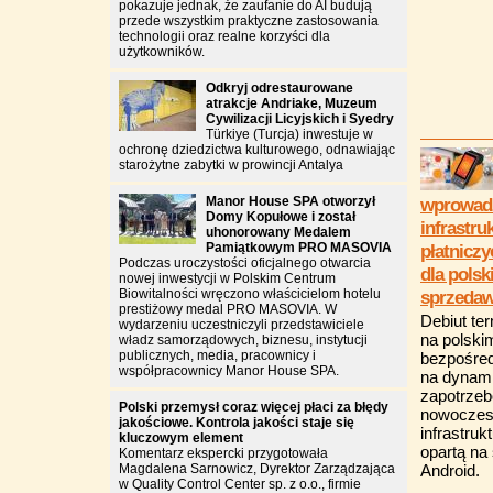
pokazuje jednak, że zaufanie do AI budują
przede wszystkim praktyczne zastosowania
technologii oraz realne korzyści dla
użytkowników.
Odkryj odrestaurowane
atrakcje Andriake, Muzeum
Cywilizacji Licyjskich i Syedry
Türkiye (Turcja) inwestuje w
ochronę dziedzictwa kulturowego, odnawiając
starożytne zabytki w prowincji Antalya
Manor House SPA otworzył
wprowad
Domy Kopułowe i został
infrastru
uhonorowany Medalem
Pamiątkowym PRO MASOVIA
płatnicz
Podczas uroczystości oficjalnego otwarcia
dla polsk
nowej inwestycji w Polskim Centrum
Biowitalności wręczono właścicielom hotelu
sprzeda
prestiżowy medal PRO MASOVIA. W
Debiut te
wydarzeniu uczestniczyli przedstawiciele
na polski
władz samorządowych, biznesu, instytucji
publicznych, media, pracownicy i
bezpośre
współpracownicy Manor House SPA.
na dynami
zapotrzeb
Polski przemysł coraz więcej płaci za błędy
nowocze
jakościowe. Kontrola jakości staje się
infrastruk
kluczowym element
opartą na
Komentarz ekspercki przygotowała
Magdalena Sarnowicz, Dyrektor Zarządzająca
Android.
w Quality Control Center sp. z o.o., firmie