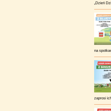
„Dzień Dzi
na spotkan
zaprosi ic