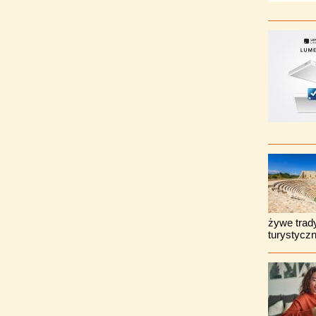
żywe trady
turystyczn