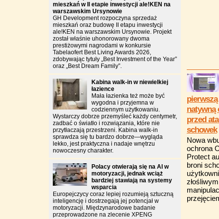
mieszkań w II etapie inwestycji ale!KEN na
warszawskim Ursynowie
GH Development rozpoczyna sprzedaż
mieszkań oraz budowę II etapu inwestycji
ale!KEN na warszawskim Ursynowie. Projekt
został właśnie uhonorowany dwoma
prestiżowymi nagrodami w konkursie
Tabelaofert Best Living Awards 2026,
zdobywając tytuły „Best Investment of the Year”
oraz „Best Dream Family”.
Kabina walk-in w niewielkiej
łazience
Mała łazienka też może być
pierwszą 
wygodna i przyjemna w
natywną 
codziennym użytkowaniu.
Wystarczy dobrze przemyśleć każdy centymetr,
przed at
zadbać o światło i rozwiązania, które nie
schowek
przytłaczają przestrzeni. Kabina walk-in
sprawdza się tu bardzo dobrze—wygląda
Nowa wb
lekko, jest praktyczna i nadaje wnętrzu
ochrona O
nowoczesny charakter.
Protect a
broni sch
Polacy otwierają się na AI w
użytkowni
motoryzacji, jednak wciąż
bardziej stawiają na systemy
złośliwym
wsparcia
manipulac
Europejczycy coraz lepiej rozumieją sztuczną
przejęciem
inteligencję i dostrzegają jej potencjał w
motoryzacji. Międzynarodowe badanie
przeprowadzone na zlecenie XPENG