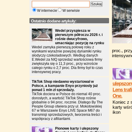
W internecie
W serwisie
Ostatnio dodane artykuły:
Wedel przyspiesza w
pierwszym półroczu 2026 r. i
rośnie dwucyfrowo,
umacniając pozycję na rynku
Wedel zamyka pierwszą połowę roku z
proc., prz
wynikami wyraźnie powyżej dynamiki rynku
intensywne
słodyczy czekoladowych. Według danych
E.Wedel za NIQ sprzedaż wartościowa firmy
zwiększyła się o 11,3 proc., przy wzroście
całego rynku o 2,7 proc. Dla firmy był to czas
intensywnej pracy.
TikTok Shop niedawno wystartował w
ulepszon
Polsce, a kampanie Enyo przyniosły już
Lens traf
ponad 1 mln zł sprzedaży.
TikTok dociera w Polsce do niemal 40 proc.
One.
dorosłych, a wartość TikTok Shop rośnie
Koniec z
globalnie o 94 proc. rocznie. Dlatego By The
People Group otwiera przy ul. Mokotowskiej
karty wś
67 w Warszawie Enyo LIVE Space M67 do
ikon
transmisji sprzedażowych, tworzenia treści i
współpracy z afiliantami.
Pionowe karty i ulepszony