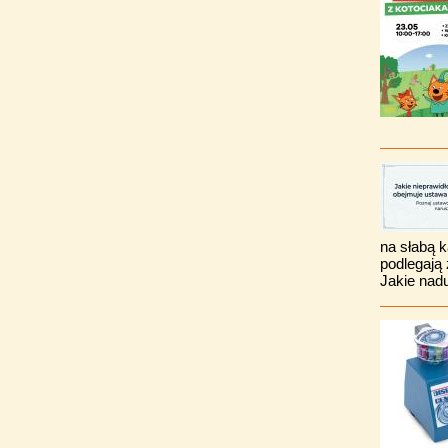
na słabą k
podlegają
Jakie nad