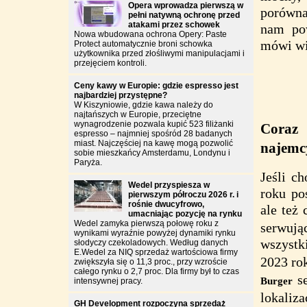
Opera wprowadza pierwszą w
porówna
pełni natywną ochronę przed
atakami przez schowek
nam po
Nowa wbudowana ochrona Opery: Paste
mówi wi
Protect automatycznie broni schowka
użytkownika przed złośliwymi manipulacjami i
przejęciem kontroli.
Ceny kawy w Europie: gdzie espresso jest
najbardziej przystępne?
W Kiszyniowie, gdzie kawa należy do
najtańszych w Europie, przeciętne
wynagrodzenie pozwala kupić 523 filiżanki
Coraz 
espresso – najmniej spośród 28 badanych
miast. Najczęściej na kawę mogą pozwolić
najemc
sobie mieszkańcy Amsterdamu, Londynu i
Paryża.
Jeśli c
Wedel przyspiesza w
roku po
pierwszym półroczu 2026 r. i
rośnie dwucyfrowo,
ale też
umacniając pozycję na rynku
Wedel zamyka pierwszą połowę roku z
serwują
wynikami wyraźnie powyżej dynamiki rynku
wszystk
słodyczy czekoladowych. Według danych
E.Wedel za NIQ sprzedaż wartościowa firmy
2023 ro
zwiększyła się o 11,3 proc., przy wzroście
całego rynku o 2,7 proc. Dla firmy był to czas
se
Burger
intensywnej pracy.
lokaliza
GH Development rozpoczyna sprzedaż