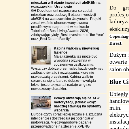
mieszkań w II etapie inwestycji ale!KEN na
Do gro
warszawskim Ursynowie
GH Development rozpoczyna sprzedaż
profesj
mieszkań oraz budowę II etapu inwestycji
ale!KEN na warszawskim Ursynowie. Projekt
koloryz
został właśnie uhonorowany dwoma
prestiżowymi nagrodami w konkursie
eksklu
Tabelaofert Best Living Awards 2026,
zdobywając tytuły „Best Investment of the Year”
Copenhag
oraz „Best Dream Family”.
Direct
.
Kabina walk-in w niewielkiej
łazience
Dużym z
Mała łazienka też może być
wygodna i przyjemna w
otwarte
codziennym użytkowaniu.
salon o
Wystarczy dobrze przemyśleć każdy centymetr,
zadbać o światło i rozwiązania, które nie
przytłaczają przestrzeni. Kabina walk-in
Blue Ci
sprawdza się tu bardzo dobrze—wygląda
lekko, jest praktyczna i nadaje wnętrzu
nowoczesny charakter.
Ubiegły
Polacy otwierają się na AI w
handlow
motoryzacji, jednak wciąż
bardziej stawiają na systemy
m.in.
wsparcia
elektry
Europejczycy coraz lepiej rozumieją sztuczną
inteligencję i dostrzegają jej potencjał w
instalac
motoryzacji. Międzynarodowe badanie
przeprowadzone na zlecenie XPENG
neutral