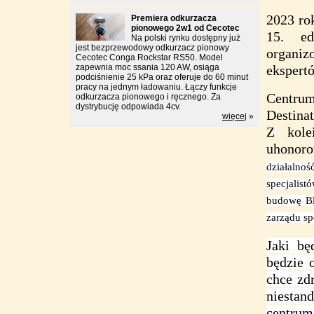
2023 ro
Premiera odkurzacza
pionowego 2w1 od Cecotec
15. e
Na polski rynku dostępny już
jest bezprzewodowy odkurzacz pionowy
organiz
Cecotec Conga Rockstar RS50. Model
zapewnia moc ssania 120 AW, osiąga
ekspert
podciśnienie 25 kPa oraz oferuje do 60 minut
pracy na jednym ładowaniu. Łączy funkcje
Centrum
odkurzacza pionowego i ręcznego. Za
dystrybucję odpowiada 4cv.
Destina
więcej
»
Z kole
uhono
działalnoś
specjalis
budowę Bl
zarządu sp
Jaki bę
będzie 
chce zd
niesta
centrum