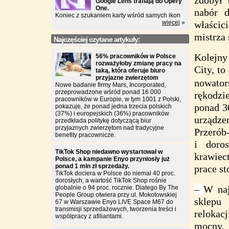
zdobył 
Google Lens trafiają do Opery
One.
nabór d
Koniec z szukaniem karty wśród samych ikon
więcej
»
właścic
mistrza 
Najczęściej czytane artykuły:
Kolejny
56% pracowników w Polsce
rozważyłoby zmianę pracy na
City, to
taką, która oferuje biuro
przyjazne zwierzętom
nowator
Nowe badanie firmy Mars, Incorporated,
przeprowadzone wśród ponad 16 000
rękodzi
pracowników w Europie, w tym 1001 z Polski,
ponad 3
pokazuje, że ponad jedna trzecia polskich
(37%) i europejskich (36%) pracowników
urządze
przedkłada politykę dotyczącą biur
przyjaznych zwierzętom nad tradycyjne
Przerób-
benefity pracownicze.
i doro
TikTok Shop niedawno wystartował w
krawiec
Polsce, a kampanie Enyo przyniosły już
ponad 1 mln zł sprzedaży.
prace st
TikTok dociera w Polsce do niemal 40 proc.
dorosłych, a wartość TikTok Shop rośnie
–
W naj
globalnie o 94 proc. rocznie. Dlatego By The
People Group otwiera przy ul. Mokotowskiej
sklepu 
67 w Warszawie Enyo LIVE Space M67 do
transmisji sprzedażowych, tworzenia treści i
relokac
współpracy z afiliantami.
mocny,