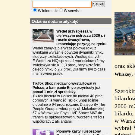
W internecie
W serwisie
Ostatnio dodane artykuły:
Wedel przyspiesza w
pierwszym półroczu 2026 r. i
rośnie dwucyfrowo,
umacniając pozycję na rynku
Wedel zamyka pierwszą połowę roku z
wynikami wyraźnie powyżej dynamiki rynku
słodyczy czekoladowych. Według danych
E.Wedel za NIQ sprzedaż wartościowa firmy
oraz sk
zwiększyła się o 11,3 proc., przy wzroście
całego rynku o 2,7 proc. Dla firmy był to czas
,
intensywnej pracy.
Whiskey
TikTok Shop niedawno wystartował w
Polsce, a kampanie Enyo przyniosły już
Szeroki
ponad 1 mln zł sprzedaży.
TikTok dociera w Polsce do niemal 40 proc.
bilard
dorosłych, a wartość TikTok Shop rośnie
globalnie o 94 proc. rocznie. Dlatego By The
2000 m2
People Group otwiera przy ul. Mokotowskiej
bilardu,
67 w Warszawie Enyo LIVE Space M67 do
transmisji sprzedażowych, tworzenia treści i
w Warsz
współpracy z afiliantami.
wybrał 
Pionowe karty i ulepszony