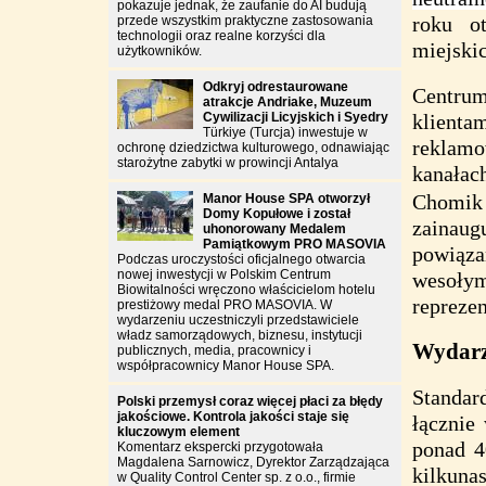
pokazuje jednak, że zaufanie do AI budują
roku o
przede wszystkim praktyczne zastosowania
technologii oraz realne korzyści dla
miejski
użytkowników.
Odkryj odrestaurowane
Centrum
atrakcje Andriake, Muzeum
Cywilizacji Licyjskich i Syedry
klienta
Türkiye (Turcja) inwestuje w
reklamow
ochronę dziedzictwa kulturowego, odnawiając
starożytne zabytki w prowincji Antalya
kanałac
Chomik 
Manor House SPA otworzył
Domy Kopułowe i został
zainau
uhonorowany Medalem
Pamiątkowym PRO MASOVIA
powiąz
Podczas uroczystości oficjalnego otwarcia
nowej inwestycji w Polskim Centrum
wesoł
Biowitalności wręczono właścicielom hotelu
repreze
prestiżowy medal PRO MASOVIA. W
wydarzeniu uczestniczyli przedstawiciele
władz samorządowych, biznesu, instytucji
Wydarze
publicznych, media, pracownicy i
współpracownicy Manor House SPA.
Standar
Polski przemysł coraz więcej płaci za błędy
jakościowe. Kontrola jakości staje się
łącznie
kluczowym element
ponad 4
Komentarz ekspercki przygotowała
Magdalena Sarnowicz, Dyrektor Zarządzająca
kilkun
w Quality Control Center sp. z o.o., firmie