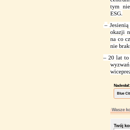
tym nie
ESG.
–
Jesieni
okazji 
na co c
nie bra
– 20 lat t
wyzwań
wicepre
Nadesłał:
Blue Ci
Wasze ko
Twój ko