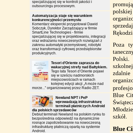
specjalizującej się w kontroli jakości i
promują
outsourcingu procesowym.
polski
Automatyzacja staje się warunkiem
organiz
konkurencyjności przemysłu
Komentarz ekspercki przygotował Dawid
sprzeda
Sobczyk, Dyrektor Zarządzający w firmie
Rękodzi
SmartLine Technologies - firmie
specjalizującej się w projektowaniu, integracji
oraz wdrażaniu nowoczesnych rozwiązań z
Poza t
zakresu automatyki przemysłowej, robotyki
oraz transformacji cyfrowej przedsiębiorstw
taneczny
produkcyjnych.
Polski
Tesori d’Oriente zaprasza do
szkolne
wakacyjnej strefy nad Bałtykiem.
Tego lata Tesori d’Oriente pojawi
zdalni
się w sześciu nadmorskich
organi
miejscowościach w ramach
kolejnej edycji akcji „A może nad
profesj
morze...” organizowanej przez Radio ZET.
Blue Cit
Newland NPT i PeP
Świąt
wprowadzają infrastrukturę
terminali płatniczych Android
Młodzie
dla polskich sprzedawców
Debiut terminali Newland na polskim rynku to
szkół.
bezpośrednia odpowiedź na dynamicznie
rosnące zapotrzebowanie na nowoczesną
infrastrukturę płatniczą opartą na systemie
Blue C
Android.