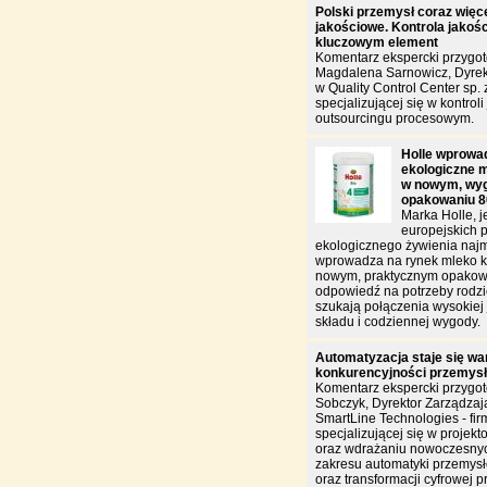
Polski przemysł coraz więce
jakościowe. Kontrola jakości
kluczowym element
Komentarz ekspercki przygo
Magdalena Sarnowicz, Dyrek
w Quality Control Center sp. z
specjalizującej się w kontroli 
outsourcingu procesowym.
Holle wprowa
ekologiczne m
w nowym, wy
opakowaniu 8
Marka Holle, j
europejskich 
ekologicznego żywienia naj
wprowadza na rynek mleko k
nowym, praktycznym opakowa
odpowiedź na potrzeby rodzi
szukają połączenia wysokiej 
składu i codziennej wygody.
Automatyzacja staje się w
konkurencyjności przemys
Komentarz ekspercki przygo
Sobczyk, Dyrektor Zarządzają
SmartLine Technologies - fir
specjalizującej się w projekt
oraz wdrażaniu nowoczesnyc
zakresu automatyki przemysł
oraz transformacji cyfrowej p