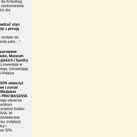
 do AI budują
e zastosowania
ści dla
awdzać stan
ie z presją
e zostało do
onto jutro…”.
taurowane
riake, Muzeum
cyjskich i Syedry
a) inwestuje w
wego, odnawiając
i Antalya
SPA otworzył
e i został
 Medalem
m PRO MASOVIA
nego otwarcia
Centrum
cicielom hotelu
OVIA. W
edstawiciele
u, instytucji
cy i
se SPA.