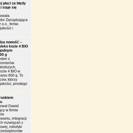
j płaci za błędy
 staje się
towała
tor Zarządzająca
 o.o., firmie
jakości i
dza nowość –
leko kozie 4 BIO
godnym
00 g
eden z
pionierów
młodszych,
ozie 4 BIO w
niu 800 g. To
ców, którzy
jakości, prostego
arunkiem
łu
tował Dawid
cy w firmie
mie
owaniu, integracji
h rozwiązań z
owej, robotyki
rzedsiębiorstw