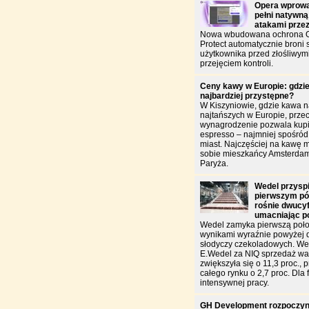
Opera wprowa
pełni natywną
atakami prze
Nowa wbudowana ochrona O
Protect automatycznie broni
użytkownika przed złośliwym
przejęciem kontroli.
Ceny kawy w Europie: gdzie
najbardziej przystępne?
W Kiszyniowie, gdzie kawa n
najtańszych w Europie, przec
wynagrodzenie pozwala kupić
espresso – najmniej spośró
miast. Najczęściej na kawę 
sobie mieszkańcy Amsterdam
Paryża.
Wedel przysp
pierwszym pół
rośnie dwucy
umacniając p
Wedel zamyka pierwszą poło
wynikami wyraźnie powyżej 
słodyczy czekoladowych. W
E.Wedel za NIQ sprzedaż war
zwiększyła się o 11,3 proc., 
całego rynku o 2,7 proc. Dla f
intensywnej pracy.
GH Development rozpoczyn