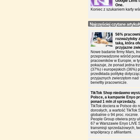
Google Lens t
One.
Koniec z szukaniem karty wś
Najczęściej czytane artykuł
56% pracowni
rozważyłoby 
taką, która of
przyjazne zw
Nowe badanie firmy Mars, In
przeprowadzone wśród pona
pracowników w Europie, w ty
pokazuje, że ponad jedna trz
(37%) i europejskich (36%)
przedkłada politykę dotycząc
przyjaznych zwierzętom nad 
benefity pracownicze.
TikTok Shop niedawno wyst
Polsce, a kampanie Enyo pr
ponad 1 mln zł sprzedaży.
TikTok dociera w Polsce do n
dorosłych, a wartość TikTok 
globalnie o 94 proc. rocznie
People Group otwiera przy u
67 w Warszawie Enyo LIVE 
transmisji sprzedażowych, two
współpracy z afiliantami.