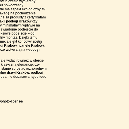
ków
to często wybierany
 mu nowoczesny
nie ma aspekt ekologiczny. W
 uwagę na pochodzenie
ne są produkty z certyfikatami
jak i
podłogi Kraków
czy
rzy minimalnym wpływie na
e, świadome podejście do
leksowe podejście – od
alny montaż. Dzięki temu
ie, a efekt końcowy spełni
ogi Kraków
i
panele Kraków
,
także wpływają na wygodę i
ale widać również w ofercie
klasyczną elegancję, czy
w stanie sprostać różnorodnym
ealne
drzwi Kraków
,
podłogi
ń idealnie dopasowaną do jego
/photo-license/