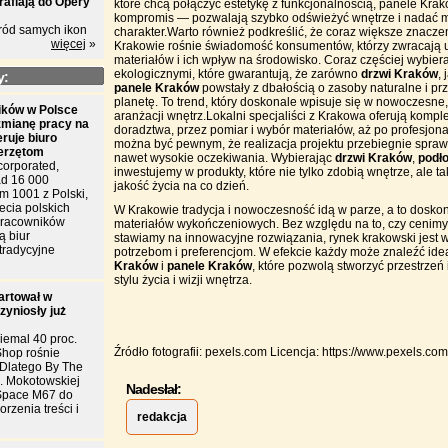
rafiają do Opery
które chcą połączyć estetykę z funkcjonalnością,
panele Kra
kompromis — pozwalają szybko odświeżyć wnętrze i nadać
ród samych ikon
charakter.Warto również podkreślić, że coraz większe znacze
więcej
»
Krakowie rośnie świadomość konsumentów, którzy zwracają
materiałów i ich wpływ na środowisko. Coraz częściej wybiera
ekologicznymi, które gwarantują, że zarówno
drzwi Kraków
, 
y:
panele Kraków
powstały z dbałością o zasoby naturalne i p
planetę. To trend, który doskonale wpisuje się w nowoczesn
ków w Polsce
aranżacji wnętrz.Lokalni specjaliści z Krakowa oferują komp
zmianę pracy na
doradztwa, przez pomiar i wybór materiałów, aż po profesjon
eruje biuro
można być pewnym, że realizacja projektu przebiegnie sprawn
ierzętom
nawet wysokie oczekiwania. Wybierając
drzwi Kraków
,
podł
corporated,
inwestujemy w produkty, które nie tylko zdobią wnętrze, ale 
d 16 000
jakość życia na co dzień.
m 1001 z Polski,
ecia polskich
W Krakowie tradycja i nowoczesność idą w parze, a to doskon
 pracowników
materiałów wykończeniowych. Bez względu na to, czy cenimy 
ą biur
stawiamy na innowacyjne rozwiązania, rynek krakowski jest 
tradycyjne
potrzebom i preferencjom. W efekcie każdy może znaleźć id
Kraków
i
panele Kraków
, które pozwolą stworzyć przestrze
stylu życia i wizji wnętrza.
artował w
zyniosły już
iemal 40 proc.
Źródło fotografii: pexels.com Licencja: https://www.pexels.com
Shop rośnie
. Dlatego By The
l. Mokotowskiej
Nadesłał:
Space M67 do
rzenia treści i
redakcja