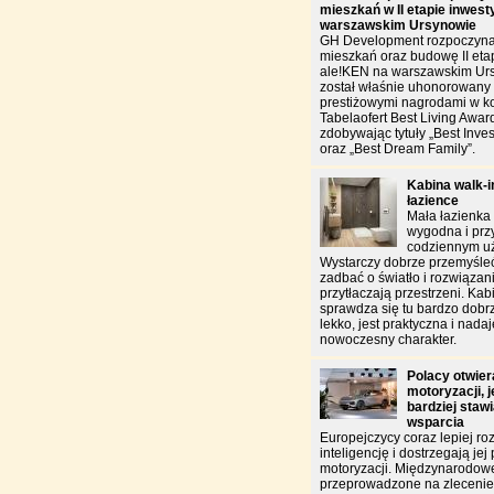
mieszkań w II etapie inwest
warszawskim Ursynowie
GH Development rozpoczyna
mieszkań oraz budowę II etap
ale!KEN na warszawskim Urs
został właśnie uhonorowan
prestiżowymi nagrodami w k
Tabelaofert Best Living Awar
zdobywając tytuły „Best Inves
oraz „Best Dream Family”.
Kabina walk-in
łazience
Mała łazienka
wygodna i pr
codziennym u
Wystarczy dobrze przemyśleć
zadbać o światło i rozwiązani
przytłaczają przestrzeni. Kab
sprawdza się tu bardzo do
lekko, jest praktyczna i nada
nowoczesny charakter.
Polacy otwiera
motoryzacji, 
bardziej staw
wsparcia
Europejczycy coraz lepiej ro
inteligencję i dostrzegają jej
motoryzacji. Międzynarodow
przeprowadzone na zlecen