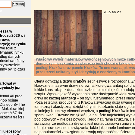
e
2025-06-29
iesza w
roczu 2026 r. i
frowo,
ozycję na rynku
wę roku z
dynamiki rynku
edług danych
Właściwy wybór materiałów wykończeniowych może całko
tościowa firmy
domu czy mieszkania, a zwłaszcza jeśli chodzi o takie el
przy wzroście
podłogi Kraków oraz panele Kraków. To one tworzą pierws
irmy był to czas
przestrzeni unikalny styl i decydują o codziennym komfor
Oferta dotycząca
drzwi Kraków
jest niezwykle różnorodna. Z
artował w
klasyczne, masywne drzwi z drewna, które gwarantują solidność
zyniosły już
lekkie konstrukcje z dodatkiem szkła lub metalu, które nad
sznytu. Wysoka jakość wykonania oraz dostępność wielu w
iemal 40 proc.
drzwi do każdej aranżacji – od stylu rustykalnego, przez klasy
Shop rośnie
Poza estetyką, producenci z Krakowa zwracają dużą uwagę na
. Dlatego By The
termiczną i akustyczną, dzięki którym mieszkanie staje się bar
l. Mokotowskiej
to kolejny kluczowy element wnętrza, a
podłogi Kraków
to te
Space M67 do
sporo uwagi. Drewno wciąż króluje na liście najchętniej wyb
rzenia treści i
podłogowych – nie bez powodu. Jego naturalna struktura, ciep
sprawiają, że podłoga z drewna jest ponadczasowa i uniwer
oferuje nowoczesne rozwiązania, takie jak panele laminowan
 i ulepszony
na popularności ze względu na swoją odporność na ścieranie