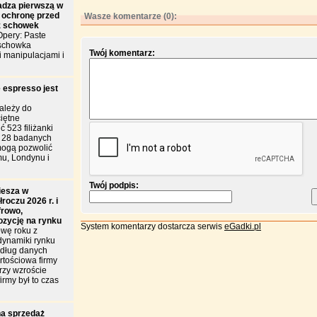
dza pierwszą w
 ochronę przed
Wasze komentarze (0):
z schowek
pery: Paste
 schowka
Twój komentarz:
i manipulacjami i
 espresso jest
ależy do
iętne
 523 filiżanki
d 28 badanych
mogą pozwolić
u, Londynu i
Twój podpis:
iesza w
roczu 2026 r. i
frowo,
ozycję na rynku
System komentarzy dostarcza serwis
eGadki.pl
wę roku z
dynamiki rynku
edług danych
tościowa firmy
przy wzroście
irmy był to czas
a sprzedaż