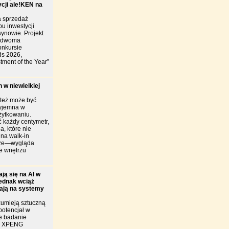
ycji ale!KEN na
 sprzedaż
u inwestycji
ynowie. Projekt
y dwoma
onkursie
ds 2026,
tment of the Year”
 w niewielkiej
 też może być
zyjemna w
żytkowaniu.
 każdy centymetr,
a, które nie
ina walk-in
brze—wygląda
je wnętrzu
ją się na AI w
jednak wciąż
iają na systemy
zumieją sztuczną
 potencjał w
e badanie
ie XPENG