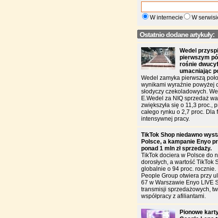
W internecie
W serwisi
Ostatnio dodane artykuły:
Wedel przysp
pierwszym pół
rośnie dwucy
umacniając p
Wedel zamyka pierwszą poło
wynikami wyraźnie powyżej 
słodyczy czekoladowych. W
E.Wedel za NIQ sprzedaż war
zwiększyła się o 11,3 proc., 
całego rynku o 2,7 proc. Dla f
intensywnej pracy.
TikTok Shop niedawno wyst
Polsce, a kampanie Enyo pr
ponad 1 mln zł sprzedaży.
TikTok dociera w Polsce do n
dorosłych, a wartość TikTok 
globalnie o 94 proc. rocznie
People Group otwiera przy u
67 w Warszawie Enyo LIVE 
transmisji sprzedażowych, two
współpracy z afiliantami.
Pionowe karty