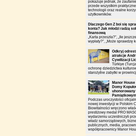
pokazuje jednak, że zaufanie
przede wszystkim praktyczn
technologii oraz realne korzy
użytkowników.
Dlaczego Gen Z boi się spr
konta? Jak młodzi radzą sob
finansową
„Karta przeszła?”, „Ile jeszcz
wypłaty?”, „Może sprawdzę k
Odkryj odres
atrakcje And
Cywilizacji Li
Türkiye (Turcj
ochronę dziedzictwa kulturo
starożytne zabytki w prowincj
Manor House 
Domy Kopułow
uhonorowany
Pamiątkowy
Podczas uroczystości oficjal
nowej inwestycji w Polskim 
Biowitalności wręczono właś
prestiżowy medal PRO MAS
wydarzeniu uczestniczyli prz
władz samorządowych, biznes
publicznych, media, pracowni
współpracownicy Manor Hou