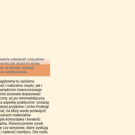
wicie odmienić charakter
ementy jak drzwi Kraków,
ze wrażenie, nadają
cie użytkowania.
najdziemy tu zarówno
 i naturalne ciepło, jak i
ają wnętrzom nowoczesnego
zorów pozwala dopasować
czny, aż po minimalistyczny.
 aspekty praktyczne: izolację
dziej przytulne i ciche.Podłogi
mat, na który warto poświęcić
ieranych materiałów
ła kolorystyka i trwałość
salna. Równocześnie rynek
e czy winylowe, które zyskują
 i łatwość montażu. Dla osób,