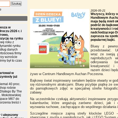
e
2026-05-21
Wszyscy, którzy 
Handlowym Aucha
maja będą mieli o
podróż do bajkowe
iesza w
kreatywności i rod
roczu 2026 r. i
nadchodzącego Dn
frowo,
zaprasza na spotk
ozycję na rynku
popularnej bajki.
wę roku z
dynamiki rynku
Bluey z pewnoś
edług danych
przedstawiać. U
tościowa firmy
wraz ze swoją p
przy wzroście
najmłodszych w
irmy był to czas
odkrywania ś
kreatywność i 
razem dzieci będ
artował w
żywo w Centrum Handlowym Auchan Poczesna.
zyniosły już
Bajkowy świat inspirowany serialem będzie otwarty w god
iemal 40 proc.
się różnorodnymi atrakcjami. Bluey przybije piątkę ze sw
Shop rośnie
do pamiątkowych zdjęć w specjalnej strefie fotografi
. Dlatego By The
zabawy.
l. Mokotowskiej
Space M67 do
Na uczestników czekają aktywności inspirowane przygo
rzenia treści i
kalamburów, które angażują zarówno dzieci, jak i d
wyzwania ruchowe, zachęcające do wspólnego działania i 
Szczególne miejsce zajmą strefy klocków LEGO
 i ulepszony
stworzone z myślą o najmłodszych, jak i LEGO System dl