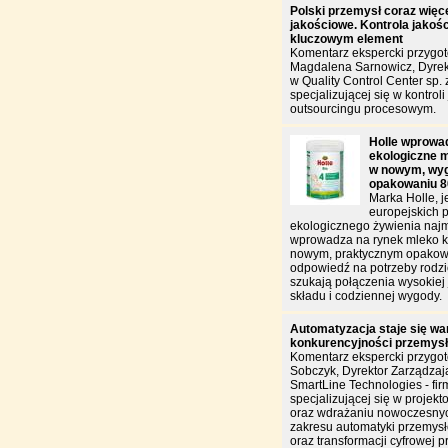
Polski przemysł coraz więce
jakościowe. Kontrola jakości
kluczowym element
Komentarz ekspercki przygo
Magdalena Sarnowicz, Dyrek
w Quality Control Center sp. z
specjalizującej się w kontroli 
outsourcingu procesowym.
Holle wprowa
ekologiczne m
w nowym, wy
opakowaniu 8
Marka Holle, j
europejskich 
ekologicznego żywienia naj
wprowadza na rynek mleko k
nowym, praktycznym opakowa
odpowiedź na potrzeby rodzi
szukają połączenia wysokiej 
składu i codziennej wygody.
Automatyzacja staje się w
konkurencyjności przemys
Komentarz ekspercki przygo
Sobczyk, Dyrektor Zarządzają
SmartLine Technologies - fir
specjalizującej się w projekt
oraz wdrażaniu nowoczesnyc
zakresu automatyki przemysł
oraz transformacji cyfrowej p