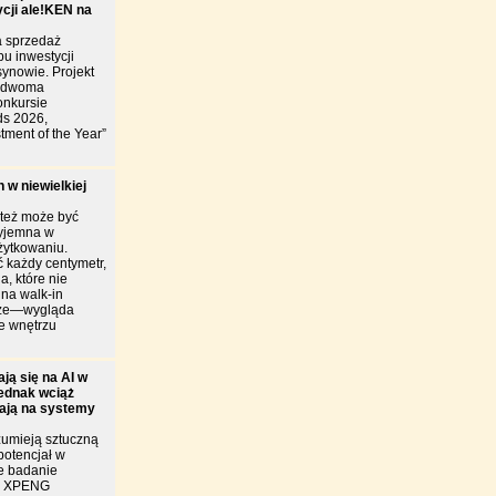
ycji ale!KEN na
 sprzedaż
u inwestycji
ynowie. Projekt
y dwoma
onkursie
ds 2026,
tment of the Year”
 w niewielkiej
 też może być
zyjemna w
żytkowaniu.
 każdy centymetr,
a, które nie
ina walk-in
brze—wygląda
je wnętrzu
ją się na AI w
jednak wciąż
iają na systemy
zumieją sztuczną
 potencjał w
e badanie
ie XPENG