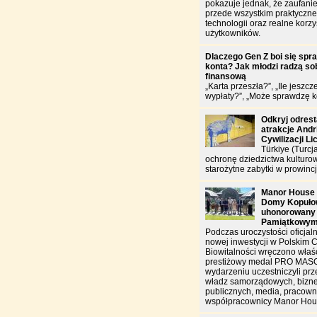
pokazuje jednak, że zaufanie
przede wszystkim praktyczn
technologii oraz realne korzy
użytkowników.
Dlaczego Gen Z boi się spr
konta? Jak młodzi radzą sob
finansową
„Karta przeszła?”, „Ile jeszcz
wypłaty?”, „Może sprawdzę k
Odkryj odres
atrakcje And
Cywilizacji Li
Türkiye (Turcj
ochronę dziedzictwa kulturo
starożytne zabytki w prowincj
Manor House 
Domy Kopułow
uhonorowany
Pamiątkowy
Podczas uroczystości oficjal
nowej inwestycji w Polskim 
Biowitalności wręczono właś
prestiżowy medal PRO MAS
wydarzeniu uczestniczyli prz
władz samorządowych, biznes
publicznych, media, pracowni
współpracownicy Manor Hou