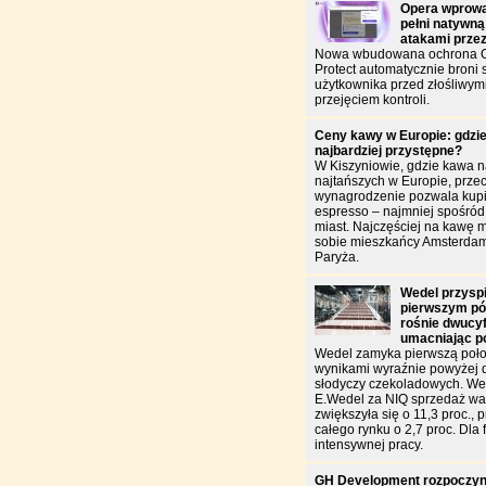
Opera wprowa
pełni natywną
atakami prze
Nowa wbudowana ochrona O
Protect automatycznie broni
użytkownika przed złośliwym
przejęciem kontroli.
Ceny kawy w Europie: gdzie
najbardziej przystępne?
W Kiszyniowie, gdzie kawa n
najtańszych w Europie, przec
wynagrodzenie pozwala kupić
espresso – najmniej spośró
miast. Najczęściej na kawę 
sobie mieszkańcy Amsterdam
Paryża.
Wedel przysp
pierwszym pół
rośnie dwucy
umacniając p
Wedel zamyka pierwszą poło
wynikami wyraźnie powyżej 
słodyczy czekoladowych. W
E.Wedel za NIQ sprzedaż war
zwiększyła się o 11,3 proc., 
całego rynku o 2,7 proc. Dla f
intensywnej pracy.
GH Development rozpoczyn