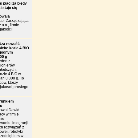
j płaci za błędy
 staje się
towała
tor Zarządzająca
 o.o., firmie
jakości i
dza nowość –
leko kozie 4 BIO
godnym
00 g
eden z
pionierów
młodszych,
ozie 4 BIO w
niu 800 g. To
ców, którzy
jakości, prostego
arunkiem
łu
tował Dawid
cy w firmie
mie
owaniu, integracji
h rozwiązań z
owej, robotyki
rzedsiębiorstw