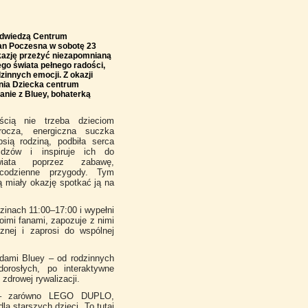
odwiedzą Centrum
n Poczesna w sobotę 23
kazję przeżyć niezapomnianą
go świata pełnego radości,
zinnych emocji. Z okazji
ia Dziecka centrum
anie z Bluey, bohaterką
cią nie trzeba dzieciom
rocza, energiczna suczka
sią rodziną, podbiła serca
idzów i inspiruje ich do
wiata poprzez zabawę,
codzienne przygody. Tym
ą miały okazję spotkać ją na
zinach 11:00–17:00 i wypełni
oimi fanami, zapozuje z nimi
cznej i zaprosi do wspólnej
dami Bluey – od rodzinnych
orosłych, po interaktywne
zdrowej rywalizacji.
 – zarówno LEGO DUPLO,
a starszych dzieci. To tutaj