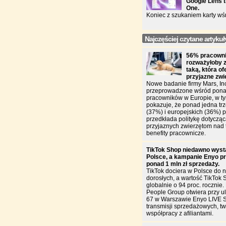
Google Lens t
One.
Koniec z szukaniem karty wś
Najczęściej czytane artykuł
56% pracowni
rozważyłoby 
taką, która of
przyjazne zw
Nowe badanie firmy Mars, In
przeprowadzone wśród pona
pracowników w Europie, w ty
pokazuje, że ponad jedna trz
(37%) i europejskich (36%)
przedkłada politykę dotycząc
przyjaznych zwierzętom nad 
benefity pracownicze.
TikTok Shop niedawno wyst
Polsce, a kampanie Enyo pr
ponad 1 mln zł sprzedaży.
TikTok dociera w Polsce do n
dorosłych, a wartość TikTok 
globalnie o 94 proc. rocznie
People Group otwiera przy u
67 w Warszawie Enyo LIVE 
transmisji sprzedażowych, two
współpracy z afiliantami.