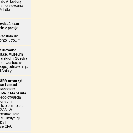
 do AI budują
e zastosowania
ści dla
awdzać stan
ie z presją
e zostało do
onto jutro…”.
taurowane
riake, Muzeum
cyjskich i Syedry
a) inwestuje w
wego, odnawiając
i Antalya
SPA otworzył
e i został
 Medalem
m PRO MASOVIA
nego otwarcia
Centrum
cicielom hotelu
OVIA. W
edstawiciele
u, instytucji
cy i
se SPA.