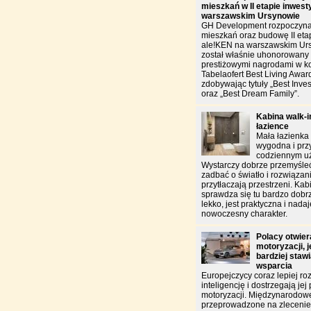
mieszkań w II etapie inwest
warszawskim Ursynowie
GH Development rozpoczyna
mieszkań oraz budowę II etap
ale!KEN na warszawskim Urs
został właśnie uhonorowan
prestiżowymi nagrodami w k
Tabelaofert Best Living Awar
zdobywając tytuły „Best Inves
oraz „Best Dream Family”.
Kabina walk-in
łazience
Mała łazienka
wygodna i pr
codziennym u
Wystarczy dobrze przemyśleć
zadbać o światło i rozwiązani
przytłaczają przestrzeni. Kab
sprawdza się tu bardzo do
lekko, jest praktyczna i nada
nowoczesny charakter.
Polacy otwiera
motoryzacji, 
bardziej staw
wsparcia
Europejczycy coraz lepiej ro
inteligencję i dostrzegają jej
motoryzacji. Międzynarodow
przeprowadzone na zlecen