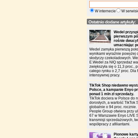
W internecie
W serwisi
Ostatnio dodane artykuły:
Wedel przysp
pierwszym pół
rośnie dwucy
umacniając p
Wedel zamyka pierwszą poło
wynikami wyraźnie powyżej 
słodyczy czekoladowych. W
E.Wedel za NIQ sprzedaż war
zwiększyła się o 11,3 proc., 
całego rynku o 2,7 proc. Dla f
intensywnej pracy.
TikTok Shop niedawno wyst
Polsce, a kampanie Enyo pr
ponad 1 mln zł sprzedaży.
TikTok dociera w Polsce do n
dorosłych, a wartość TikTok 
globalnie o 94 proc. rocznie
People Group otwiera przy u
67 w Warszawie Enyo LIVE 
transmisji sprzedażowych, two
współpracy z afiliantami.
Pionowe karty