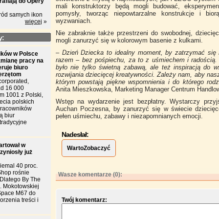
rafiają do Opery
mali konstruktorzy będą mogli budować, eksperymen
pomysły, tworząc niepowtarzalne konstrukcje i bio
ród samych ikon
wyzwaniach.
więcej
»
Nie zabraknie także przestrzeni do swobodnej, dziecięc
y:
mogli zanurzyć się w kolorowym basenie z kulkami.
– Dzień Dziecka to idealny moment, by zatrzymać się 
ków w Polsce
razem – bez pośpiechu, za to z uśmiechem i radością.
zmianę pracy na
było nie tylko świetną zabawą, ale też inspiracją do 
eruje biuro
ierzętom
rozwijania dziecięcej kreatywności. Zależy nam, aby na
corporated,
którym powstają piękne wspomnienia i do którego rodz
d 16 000
Anita Mieszkowska, Marketing Manager Centrum Handl
m 1001 z Polski,
Wstęp na wydarzenie jest bezpłatny. Wystarczy przy
ecia polskich
 pracowników
Auchan Poczesna, by zanurzyć się w świecie dziecięce
ą biur
pełen uśmiechu, zabawy i niezapomnianych emocji.
tradycyjne
Nadesłał:
artował w
WartoZobaczyć
zyniosły już
iemal 40 proc.
Shop rośnie
Wasze komentarze (0):
. Dlatego By The
l. Mokotowskiej
Space M67 do
rzenia treści i
Twój komentarz: