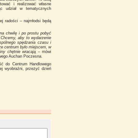
tować i realizować własne
rąc udział w tematycznych
ej radości – najmłodsi będą
na chwilę i po prostu pobyć
 Chcemy, aby to wydarzenie
wspólnego spędzania czasu i
sze centrum było miejscem, w
iny chętnie wracają
– mówi
owego Auchan Poczesna.
jść do Centrum Handlowego
j wyobraźni, przeżyć dzień