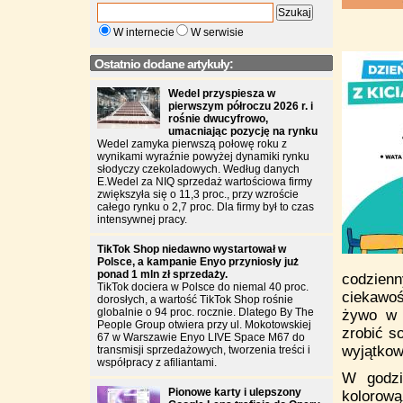
W internecie
W serwisie
Ostatnio dodane artykuły:
Wedel przyspiesza w
pierwszym półroczu 2026 r. i
rośnie dwucyfrowo,
umacniając pozycję na rynku
Wedel zamyka pierwszą połowę roku z
wynikami wyraźnie powyżej dynamiki rynku
słodyczy czekoladowych. Według danych
E.Wedel za NIQ sprzedaż wartościowa firmy
zwiększyła się o 11,3 proc., przy wzroście
całego rynku o 2,7 proc. Dla firmy był to czas
intensywnej pracy.
TikTok Shop niedawno wystartował w
Polsce, a kampanie Enyo przyniosły już
ponad 1 mln zł sprzedaży.
codzien
TikTok dociera w Polsce do niemal 40 proc.
ciekawoś
dorosłych, a wartość TikTok Shop rośnie
globalnie o 94 proc. rocznie. Dlatego By The
żywo w
People Group otwiera przy ul. Mokotowskiej
zrobić s
67 w Warszawie Enyo LIVE Space M67 do
wyjątkow
transmisji sprzedażowych, tworzenia treści i
współpracy z afiliantami.
W godzi
Pionowe karty i ulepszony
kolorową