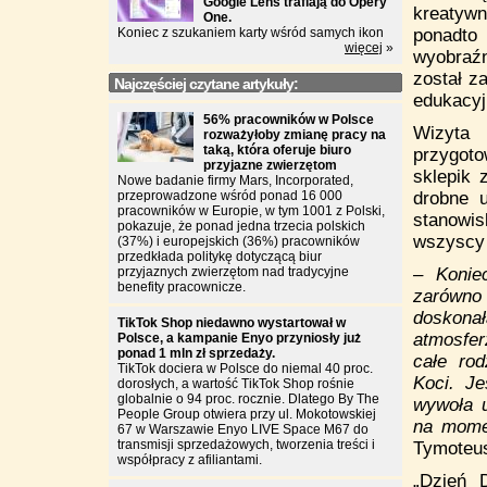
Google Lens trafiają do Opery
kreatywn
One.
Koniec z szukaniem karty wśród samych ikon
ponadto
więcej
»
wyobraź
został z
Najczęściej czytane artykuły:
edukacyj
56% pracowników w Polsce
Wizyta
rozważyłoby zmianę pracy na
taką, która oferuje biuro
przygoto
przyjazne zwierzętom
sklepik 
Nowe badanie firmy Mars, Incorporated,
przeprowadzone wśród ponad 16 000
drobne u
pracowników w Europie, w tym 1001 z Polski,
stanowi
pokazuje, że ponad jedna trzecia polskich
wszyscy
(37%) i europejskich (36%) pracowników
przedkłada politykę dotyczącą biur
przyjaznych zwierzętom nad tradycyjne
– Konie
benefity pracownicze.
zarówno
doskonał
TikTok Shop niedawno wystartował w
atmosfer
Polsce, a kampanie Enyo przyniosły już
ponad 1 mln zł sprzedaży.
całe ro
TikTok dociera w Polsce do niemal 40 proc.
Koci. Je
dorosłych, a wartość TikTok Shop rośnie
globalnie o 94 proc. rocznie. Dlatego By The
wywoła u
People Group otwiera przy ul. Mokotowskiej
na momen
67 w Warszawie Enyo LIVE Space M67 do
transmisji sprzedażowych, tworzenia treści i
Tymoteus
współpracy z afiliantami.
„Dzień 