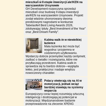
mieszkań w II etapie inwestycji ale!KEN na
warszawskim Ursynowie
GH Development rozpoczyna sprzedaż
mieszkań oraz budowę II etapu inwestycji
ale!KEN na warszawskim Ursynowie. Projekt
został właśnie uhonorowany dwoma
prestiżowymi nagrodami w konkursie
Tabelaofert Best Living Awards 2026,
zdobywając tytuły „Best Investment of the Year”
oraz „Best Dream Family”.
Kabina walk-in w niewielkiej
łazience
Mała łazienka też może być
wygodna i przyjemna w
codziennym użytkowaniu.
Wystarczy dobrze przemyśleć każdy centymetr,
zadbać o światło i rozwiązania, które nie
przytłaczają przestrzeni. Kabina walk-in
sprawdza się tu bardzo dobrze—wygląda
lekko, jest praktyczna i nadaje wnętrzu
nowoczesny charakter.
Polacy otwierają się na AI w
motoryzacji, jednak wciąż
bardziej stawiają na systemy
wsparcia
Europejczycy coraz lepiej rozumieją sztuczną
inteligencję i dostrzegają jej potencjał w
motoryzacji. Międzynarodowe badanie
przeprowadzone na zlecenie XPENG