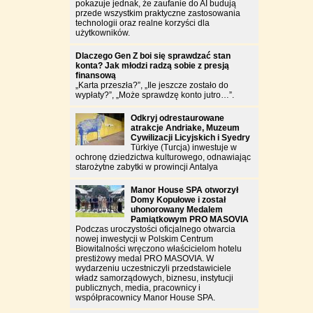
pokazuje jednak, że zaufanie do AI budują
przede wszystkim praktyczne zastosowania
technologii oraz realne korzyści dla
użytkowników.
Dlaczego Gen Z boi się sprawdzać stan
konta? Jak młodzi radzą sobie z presją
finansową
„Karta przeszła?”, „Ile jeszcze zostało do
wypłaty?”, „Może sprawdzę konto jutro…”.
Odkryj odrestaurowane
atrakcje Andriake, Muzeum
Cywilizacji Licyjskich i Syedry
Türkiye (Turcja) inwestuje w
ochronę dziedzictwa kulturowego, odnawiając
starożytne zabytki w prowincji Antalya
Manor House SPA otworzył
Domy Kopułowe i został
uhonorowany Medalem
Pamiątkowym PRO MASOVIA
Podczas uroczystości oficjalnego otwarcia
nowej inwestycji w Polskim Centrum
Biowitalności wręczono właścicielom hotelu
prestiżowy medal PRO MASOVIA. W
wydarzeniu uczestniczyli przedstawiciele
władz samorządowych, biznesu, instytucji
publicznych, media, pracownicy i
współpracownicy Manor House SPA.