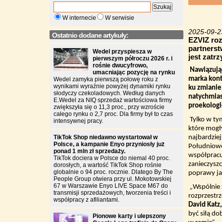
W internecie
W serwisie
2025-09-2
Ostatnio dodane artykuły:
EZVIZ roz
partnerst
Wedel przyspiesza w
jest zatr
pierwszym półroczu 2026 r. i
rośnie dwucyfrowo,
Nawiązują
umacniając pozycję na rynku
marka kont
Wedel zamyka pierwszą połowę roku z
wynikami wyraźnie powyżej dynamiki rynku
ku zmianie
słodyczy czekoladowych. Według danych
natychmias
E.Wedel za NIQ sprzedaż wartościowa firmy
proekologi
zwiększyła się o 11,3 proc., przy wzroście
całego rynku o 2,7 proc. Dla firmy był to czas
Tylko w ty
intensywnej pracy.
które mogł
TikTok Shop niedawno wystartował w
najbardziej
Polsce, a kampanie Enyo przyniosły już
Południowo-
ponad 1 mln zł sprzedaży.
współpracu
TikTok dociera w Polsce do niemal 40 proc.
zanieczyszc
dorosłych, a wartość TikTok Shop rośnie
globalnie o 94 proc. rocznie. Dlatego By The
poprawy ja
People Group otwiera przy ul. Mokotowskiej
67 w Warszawie Enyo LIVE Space M67 do
„
Wspólnie 
transmisji sprzedażowych, tworzenia treści i
rozprzestrz
współpracy z afiliantami.
David Katz,
być siłą do
Pionowe karty i ulepszony