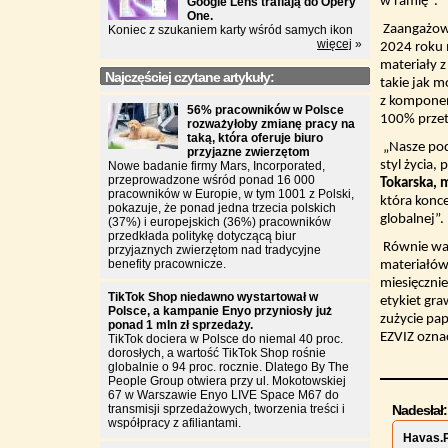
w ramię
”
.
Google Lens trafiają do Opery
One.
Zaangażowa
Koniec z szukaniem karty wśród samych ikon
więcej
»
2024 roku 
materiały z
Najczęściej czytane artykuły:
takie jak m
z komponen
56% pracowników w Polsce
100% przet
rozważyłoby zmianę pracy na
taką, która oferuje biuro
„Nasze pod
przyjazne zwierzętom
styl życia,
Nowe badanie firmy Mars, Incorporated,
przeprowadzone wśród ponad 16 000
Tokarska, 
pracowników w Europie, w tym 1001 z Polski,
która konce
pokazuje, że ponad jedna trzecia polskich
globalnej”.
(37%) i europejskich (36%) pracowników
przedkłada politykę dotyczącą biur
Równie waż
przyjaznych zwierzętom nad tradycyjne
benefity pracownicze.
materiałów
miesięczni
TikTok Shop niedawno wystartował w
etykiet gr
Polsce, a kampanie Enyo przyniosły już
zużycie pa
ponad 1 mln zł sprzedaży.
EZVIZ oznac
TikTok dociera w Polsce do niemal 40 proc.
dorosłych, a wartość TikTok Shop rośnie
globalnie o 94 proc. rocznie. Dlatego By The
People Group otwiera przy ul. Mokotowskiej
67 w Warszawie Enyo LIVE Space M67 do
transmisji sprzedażowych, tworzenia treści i
Nadesłał:
współpracy z afiliantami.
Havas.