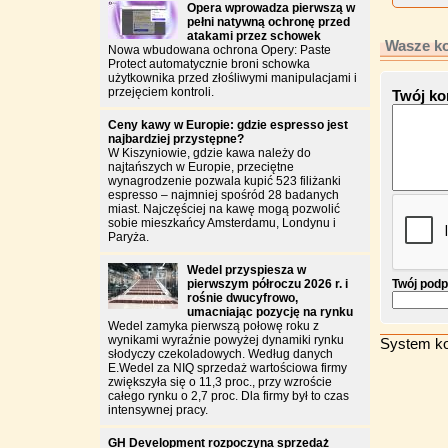
Opera wprowadza pierwszą w
pełni natywną ochronę przed
atakami przez schowek
Wasze ko
Nowa wbudowana ochrona Opery: Paste
Protect automatycznie broni schowka
użytkownika przed złośliwymi manipulacjami i
przejęciem kontroli.
Twój ko
Ceny kawy w Europie: gdzie espresso jest
najbardziej przystępne?
W Kiszyniowie, gdzie kawa należy do
najtańszych w Europie, przeciętne
wynagrodzenie pozwala kupić 523 filiżanki
espresso – najmniej spośród 28 badanych
miast. Najczęściej na kawę mogą pozwolić
sobie mieszkańcy Amsterdamu, Londynu i
Paryża.
Wedel przyspiesza w
pierwszym półroczu 2026 r. i
Twój podp
rośnie dwucyfrowo,
umacniając pozycję na rynku
Wedel zamyka pierwszą połowę roku z
wynikami wyraźnie powyżej dynamiki rynku
System ko
słodyczy czekoladowych. Według danych
E.Wedel za NIQ sprzedaż wartościowa firmy
zwiększyła się o 11,3 proc., przy wzroście
całego rynku o 2,7 proc. Dla firmy był to czas
intensywnej pracy.
GH Development rozpoczyna sprzedaż