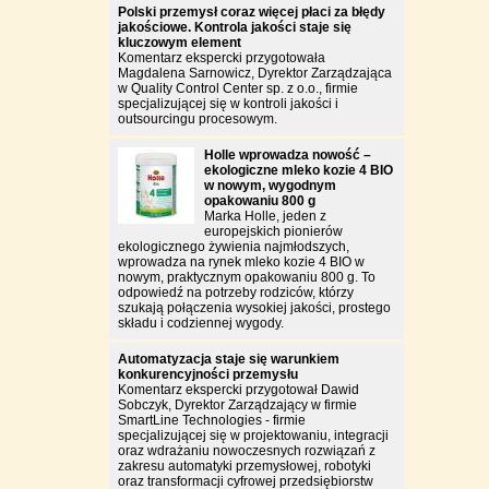
Polski przemysł coraz więcej płaci za błędy
jakościowe. Kontrola jakości staje się
kluczowym element
Komentarz ekspercki przygotowała
Magdalena Sarnowicz, Dyrektor Zarządzająca
w Quality Control Center sp. z o.o., firmie
specjalizującej się w kontroli jakości i
outsourcingu procesowym.
Holle wprowadza nowość –
ekologiczne mleko kozie 4 BIO
w nowym, wygodnym
opakowaniu 800 g
Marka Holle, jeden z
europejskich pionierów
ekologicznego żywienia najmłodszych,
wprowadza na rynek mleko kozie 4 BIO w
nowym, praktycznym opakowaniu 800 g. To
odpowiedź na potrzeby rodziców, którzy
szukają połączenia wysokiej jakości, prostego
składu i codziennej wygody.
Automatyzacja staje się warunkiem
konkurencyjności przemysłu
Komentarz ekspercki przygotował Dawid
Sobczyk, Dyrektor Zarządzający w firmie
SmartLine Technologies - firmie
specjalizującej się w projektowaniu, integracji
oraz wdrażaniu nowoczesnych rozwiązań z
zakresu automatyki przemysłowej, robotyki
oraz transformacji cyfrowej przedsiębiorstw