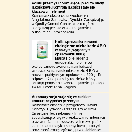
Polski przemysł coraz więcej płaci za błędy
jakościowe. Kontrola jakości staje się
kluczowym element
Komentarz ekspercki przygotowała
Magdalena Sarnowicz, Dyrektor Zarządzająca
w Quality Control Center sp. z o.o., firmie
specjalizującej się w kontroli jakości i
outsourcingu procesowym.
Holle wprowadza nowość –
ekologiczne mleko kozie 4 BIO
w nowym, wygodnym
opakowaniu 800 g
Marka Holle, jeden z
europejskich pionierów
ekologicznego żywienia najmłodszych,
wprowadza na rynek mleko kozie 4 BIO w
nowym, praktycznym opakowaniu 800 g. To
odpowiedź na potrzeby rodziców, którzy
szukają połączenia wysokiej jakości, prostego
składu i codziennej wygody.
Automatyzacja staje się warunkiem
konkurencyjności przemysłu
Komentarz ekspercki przygotował Dawid
Sobczyk, Dyrektor Zarządzający w firmie
SmartLine Technologies - firmie
specjalizującej się w projektowaniu, integracji
oraz wdrażaniu nowoczesnych rozwiązań z
zakresu automatyki przemysłowej, robotyki
oraz transformacji cyfrowej przedsiębiorstw