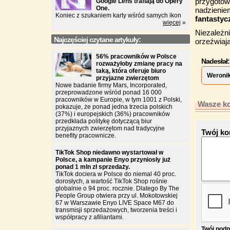
przygotow
Google Lens trafiają do Opery
One.
nadzienie
Koniec z szukaniem karty wśród samych ikon
fantastyc
więcej
»
Niezależni
Najczęściej czytane artykuły:
orzeźwiają
56% pracowników w Polsce
Nadesłał:
rozważyłoby zmianę pracy na
taką, która oferuje biuro
Weronik
przyjazne zwierzętom
Nowe badanie firmy Mars, Incorporated,
przeprowadzone wśród ponad 16 000
pracowników w Europie, w tym 1001 z Polski,
Wasze ko
pokazuje, że ponad jedna trzecia polskich
(37%) i europejskich (36%) pracowników
przedkłada politykę dotyczącą biur
przyjaznych zwierzętom nad tradycyjne
Twój ko
benefity pracownicze.
TikTok Shop niedawno wystartował w
Polsce, a kampanie Enyo przyniosły już
ponad 1 mln zł sprzedaży.
TikTok dociera w Polsce do niemal 40 proc.
dorosłych, a wartość TikTok Shop rośnie
globalnie o 94 proc. rocznie. Dlatego By The
People Group otwiera przy ul. Mokotowskiej
67 w Warszawie Enyo LIVE Space M67 do
transmisji sprzedażowych, tworzenia treści i
współpracy z afiliantami.
Twój podp