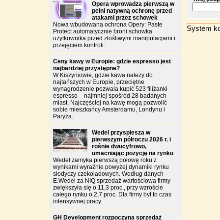
Opera wprowadza pierwszą w
pełni natywną ochronę przed
atakami przez schowek
Nowa wbudowana ochrona Opery: Paste
System ko
Protect automatycznie broni schowka
użytkownika przed złośliwymi manipulacjami i
przejęciem kontroli.
Ceny kawy w Europie: gdzie espresso jest
najbardziej przystępne?
W Kiszyniowie, gdzie kawa należy do
najtańszych w Europie, przeciętne
wynagrodzenie pozwala kupić 523 filiżanki
espresso – najmniej spośród 28 badanych
miast. Najczęściej na kawę mogą pozwolić
sobie mieszkańcy Amsterdamu, Londynu i
Paryża.
Wedel przyspiesza w
pierwszym półroczu 2026 r. i
rośnie dwucyfrowo,
umacniając pozycję na rynku
Wedel zamyka pierwszą połowę roku z
wynikami wyraźnie powyżej dynamiki rynku
słodyczy czekoladowych. Według danych
E.Wedel za NIQ sprzedaż wartościowa firmy
zwiększyła się o 11,3 proc., przy wzroście
całego rynku o 2,7 proc. Dla firmy był to czas
intensywnej pracy.
GH Development rozpoczyna sprzedaż