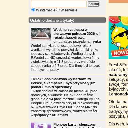
W internecie
W serwisie
Ostatnio dodane artykuły:
Wedel przyspiesza w
pierwszym półroczu 2026 r. i
rośnie dwucyfrowo,
umacniając pozycję na rynku
Wedel zamyka pierwszą połowę roku z
wynikami wyraźnie powyżej dynamiki rynku
słodyczy czekoladowych. Według danych
E.Wedel za NIQ sprzedaż wartościowa firmy
zwiększyła się o 11,3 proc., przy wzroście
Fresh&Frui
całego rynku o 2,7 proc. Dla firmy był to czas
jakość, k
intensywnej pracy.
naturaln
żelujący, 
TikTok Shop niedawno wystartował w
Polsce, a kampanie Enyo przyniosły już
swojej fo
ponad 1 mln zł sprzedaży.
żyjących 
TikTok dociera w Polsce do niemal 40 proc.
Lemonad
dorosłych, a wartość TikTok Shop rośnie
globalnie o 94 proc. rocznie. Dlatego By The
Oferta mar
People Group otwiera przy ul. Mokotowskiej
Dla fanów
67 w Warszawie Enyo LIVE Space M67 do
tradycyjn
transmisji sprzedażowych, tworzenia treści i
współpracy z afiliantami.
posypką, 
Dla tych,
Pionowe karty i ulepszony