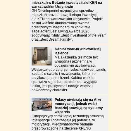
mieszkań w II etapie inwestycji ale!KEN na
warszawskim Ursynowie
GH Development rozpoczyna sprzedaż
mieszkań oraz budowę II etapu inwestycji
ale!KEN na warszawskim Ursynowie. Projekt
został właśnie uhonorowany dwoma
prestiżowymi nagrodami w konkursie
Tabelaofert Best Living Awards 2026,
zdobywając tytuły „Best Investment of the Year”
oraz „Best Dream Family”.
Kabina walk-in w niewielkiej
łazience
Mała łazienka też może być
wygodna i przyjemna w
codziennym użytkowaniu.
Wystarczy dobrze przemyśleć każdy centymetr,
zadbać o światło i rozwiązania, które nie
przytłaczają przestrzeni. Kabina walk-in
sprawdza się tu bardzo dobrze—wygląda
lekko, jest praktyczna i nadaje wnętrzu
nowoczesny charakter.
Polacy otwierają się na AI w
motoryzacji, jednak wciąż
bardziej stawiają na systemy
wsparcia
Europejczycy coraz lepiej rozumieją sztuczną
inteligencję i dostrzegają jej potencjał w
motoryzacji. Międzynarodowe badanie
przeprowadzone na zlecenie XPENG