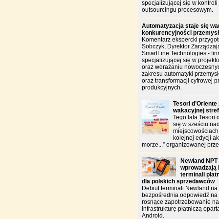
specjalizującej się w kontroli 
outsourcingu procesowym.
Automatyzacja staje się w
konkurencyjności przemys
Komentarz ekspercki przygo
Sobczyk, Dyrektor Zarządzają
SmartLine Technologies - fir
specjalizującej się w projekt
oraz wdrażaniu nowoczesnyc
zakresu automatyki przemysł
oraz transformacji cyfrowej p
produkcyjnych.
Tesori d’Oriente
wakacyjnej stre
Tego lata Tesori 
się w sześciu na
miejscowościach
kolejnej edycji a
morze...” organizowanej prz
Newland NPT 
wprowadzają i
terminali pła
dla polskich sprzedawców
Debiut terminali Newland na 
bezpośrednia odpowiedź na
rosnące zapotrzebowanie n
infrastrukturę płatniczą opar
Android.