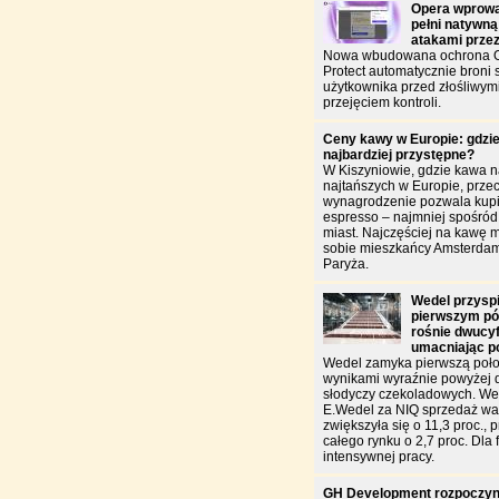
Opera wprowa
pełni natywną
atakami prze
Nowa wbudowana ochrona O
Protect automatycznie broni
użytkownika przed złośliwym
przejęciem kontroli.
Ceny kawy w Europie: gdzie
najbardziej przystępne?
W Kiszyniowie, gdzie kawa n
najtańszych w Europie, przec
wynagrodzenie pozwala kupić
espresso – najmniej spośró
miast. Najczęściej na kawę 
sobie mieszkańcy Amsterdam
Paryża.
Wedel przysp
pierwszym pół
rośnie dwucy
umacniając p
Wedel zamyka pierwszą poło
wynikami wyraźnie powyżej 
słodyczy czekoladowych. W
E.Wedel za NIQ sprzedaż war
zwiększyła się o 11,3 proc., 
całego rynku o 2,7 proc. Dla f
intensywnej pracy.
GH Development rozpoczyn