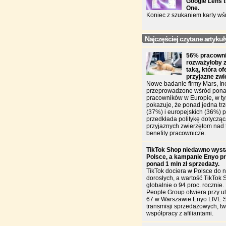
Google Lens t
One.
Koniec z szukaniem karty wś
Najczęściej czytane artykuł
56% pracowni
rozważyłoby 
taką, która of
przyjazne zw
Nowe badanie firmy Mars, In
przeprowadzone wśród pona
pracowników w Europie, w ty
pokazuje, że ponad jedna trz
(37%) i europejskich (36%)
przedkłada politykę dotycząc
przyjaznych zwierzętom nad 
benefity pracownicze.
TikTok Shop niedawno wyst
Polsce, a kampanie Enyo pr
ponad 1 mln zł sprzedaży.
TikTok dociera w Polsce do n
dorosłych, a wartość TikTok 
globalnie o 94 proc. rocznie
People Group otwiera przy u
67 w Warszawie Enyo LIVE 
transmisji sprzedażowych, two
współpracy z afiliantami.