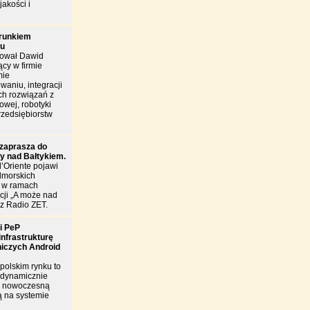
jakości i
arunkiem
łu
tował Dawid
cy w firmie
mie
owaniu, integracji
h rozwiązań z
owej, robotyki
rzedsiębiorstw
 zaprasza do
fy nad Bałtykiem.
d’Oriente pojawi
dmorskich
 w ramach
kcji „A może nad
ez Radio ZET.
i PeP
nfrastrukturę
tniczych Android
polskim rynku to
 dynamicznie
a nowoczesną
tą na systemie