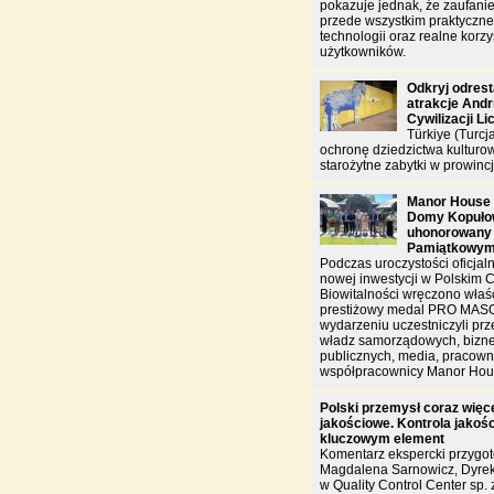
pokazuje jednak, że zaufanie
przede wszystkim praktyczn
technologii oraz realne korzy
użytkowników.
Odkryj odres
atrakcje And
Cywilizacji Li
Türkiye (Turcj
ochronę dziedzictwa kulturo
starożytne zabytki w prowincj
Manor House 
Domy Kopułow
uhonorowany
Pamiątkowy
Podczas uroczystości oficjal
nowej inwestycji w Polskim 
Biowitalności wręczono właś
prestiżowy medal PRO MAS
wydarzeniu uczestniczyli prz
władz samorządowych, biznes
publicznych, media, pracowni
współpracownicy Manor Hou
Polski przemysł coraz więce
jakościowe. Kontrola jakości
kluczowym element
Komentarz ekspercki przygo
Magdalena Sarnowicz, Dyrek
w Quality Control Center sp. z