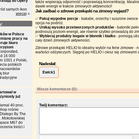
rafiają do Opery
także wspierają odporność i poprawiają koncentrację. Idealne
dawki energii w trakcie zimowych aktywności!
ród samych ikon
Jak zadbać o zdrowe przekąski na zimowy wyjazd?
więcej
»
✅
Pakuj wygodne porcje
- bakalie, orzechy i suszone owoce
opcja na podróż.
y:
✅
Unikaj wysoko przetworzonych produktów
- batoniki pełn
podnoszą poziom energii, ale równie szybko prowadzą do z
ków w Polsce
✅
Wybieraj produkty bogate w błonnik i białko
- pomogą utrz
zmianę pracy na
cały dzień zimowych aktywności.
eruje biuro
ierzętom
Zdrowe przekąski HELIO to idealny wybór na ferie zimowe - n
corporated,
wartości odżywczych. Sięgnij po HELIO i ciesz się zimowymi 
d 16 000
m 1001 z Polski,
Nadesłał:
ecia polskich
 pracowników
Ewick1
ą biur
tradycyjne
Wasze komentarze (0):
artował w
zyniosły już
iemal 40 proc.
Twój komentarz:
Shop rośnie
. Dlatego By The
l. Mokotowskiej
Space M67 do
rzenia treści i