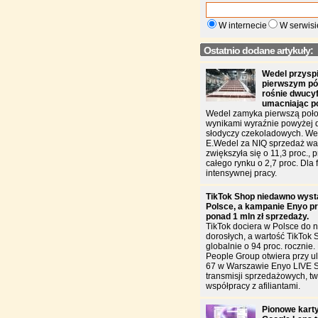
W internecie
W serwisi
Ostatnio dodane artykuły:
Wedel przysp
pierwszym pół
rośnie dwucy
umacniając p
Wedel zamyka pierwszą poło
wynikami wyraźnie powyżej 
słodyczy czekoladowych. W
E.Wedel za NIQ sprzedaż war
zwiększyła się o 11,3 proc., 
całego rynku o 2,7 proc. Dla f
intensywnej pracy.
TikTok Shop niedawno wyst
Polsce, a kampanie Enyo pr
ponad 1 mln zł sprzedaży.
TikTok dociera w Polsce do n
dorosłych, a wartość TikTok 
globalnie o 94 proc. rocznie
People Group otwiera przy u
67 w Warszawie Enyo LIVE 
transmisji sprzedażowych, two
współpracy z afiliantami.
Pionowe karty