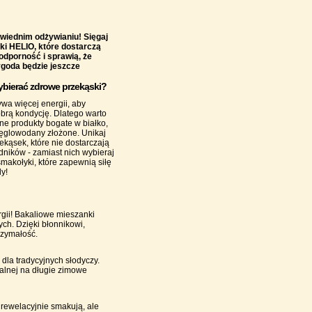
owiednim odżywianiu! Sięgaj
ki HELIO, które dostarczą
odporność i sprawią, że
goda będzie jeszcze
ybierać zdrowe przekąski?
wa więcej energii, aby
obrą kondycję. Dlatego warto
ne produkty bogate w białko,
węglowodany złożone. Unikaj
kąsek, które nie dostarczają
dników - zamiast nich wybieraj
makołyki, które zapewnią siłę
y!
rgii! Bakaliowe mieszanki
h. Dzięki błonnikowi,
rzymałość.
 dla tradycyjnych słodyczy.
ealnej na długie zimowe
 rewelacyjnie smakują, ale