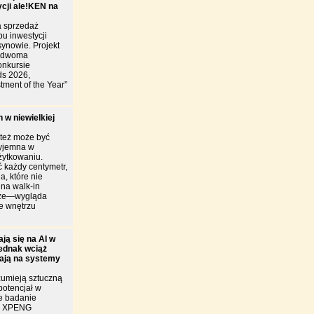
ycji ale!KEN na
 sprzedaż
u inwestycji
ynowie. Projekt
y dwoma
onkursie
ds 2026,
tment of the Year”
 w niewielkiej
 też może być
zyjemna w
żytkowaniu.
 każdy centymetr,
a, które nie
ina walk-in
brze—wygląda
je wnętrzu
ją się na AI w
jednak wciąż
iają na systemy
zumieją sztuczną
 potencjał w
e badanie
ie XPENG