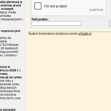
dza pierwszą w
 ochronę przed
z schowek
pery: Paste
 schowka
i manipulacjami i
Twój podpis:
 espresso jest
System komentarzy dostarcza serwis
eGadki.pl
ależy do
iętne
 523 filiżanki
d 28 badanych
mogą pozwolić
u, Londynu i
iesza w
roczu 2026 r. i
frowo,
ozycję na rynku
wę roku z
dynamiki rynku
edług danych
tościowa firmy
przy wzroście
irmy był to czas
a sprzedaż