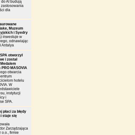
 do AI budują
e zastosowania
ści dla
taurowane
riake, Muzeum
cyjskich i Syedry
a) inwestuje w
wego, odnawiając
i Antalya
SPA otworzył
e i został
 Medalem
m PRO MASOVIA
nego otwarcia
Centrum
cicielom hotelu
OVIA. W
edstawiciele
u, instytucji
cy i
se SPA.
j płaci za błędy
 staje się
towała
tor Zarządzająca
 o.o., firmie