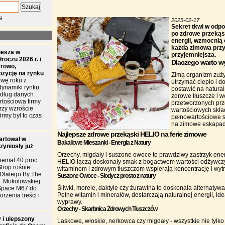
e
2025-02-17
Sekret tkwi w odp
po zdrowe przekąs
energii, wzmocnią 
każda zimowa przy
iesza w
przyjemniejsza.
roczu 2026 r. i
Dlaczego warto w
frowo,
ozycję na rynku
Zimą organizm zuży
wę roku z
utrzymać ciepło i d
dynamiki rynku
postawić na natural
edług danych
zdrowe tłuszcze i 
tościowa firmy
przetworzonych prze
przy wzroście
wartościowych skła
irmy był to czas
pełnowartościowe s
na zimowe eskapad
Najlepsze zdrowe przekąski HELIO na ferie zimowe
artował w
Bakaliowe Mieszanki - Energia z Natury
zyniosły już
Orzechy, migdały i suszone owoce to prawdziwy zastrzyk ene
iemal 40 proc.
HELIO łączą doskonały smak z bogactwem wartości odżywczyc
Shop rośnie
witaminom i zdrowym tłuszczom wspierają koncentrację i wyt
. Dlatego By The
Suszone Owoce - Słodycz prosto z natury
l. Mokotowskiej
Śliwki, morele, daktyle czy żurawina to doskonała alternatywa
Space M67 do
Pełne witamin i minerałów, dostarczają naturalnej energii, id
rzenia treści i
wyprawy.
Orzechy - Skarbnica Zdrowych Tłuszczów
 i ulepszony
Laskowe, włoskie, nerkowca czy migdały - wszystkie nie tylko