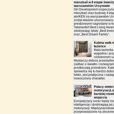
mieszkań w II etapie inwest
warszawskim Ursynowie
GH Development rozpoczyna
mieszkań oraz budowę II etap
ale!KEN na warszawskim Urs
został właśnie uhonorowan
prestiżowymi nagrodami w k
Tabelaofert Best Living Awar
zdobywając tytuły „Best Inves
oraz „Best Dream Family”.
Kabina walk-in
łazience
Mała łazienka
wygodna i pr
codziennym u
Wystarczy dobrze przemyśleć
zadbać o światło i rozwiązani
przytłaczają przestrzeni. Kab
sprawdza się tu bardzo do
lekko, jest praktyczna i nada
nowoczesny charakter.
Polacy otwiera
motoryzacji, 
bardziej staw
wsparcia
Europejczycy coraz lepiej ro
inteligencję i dostrzegają jej
motoryzacji. Międzynarodow
przeprowadzone na zlecen