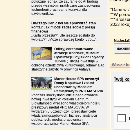
pokazuje jednak, że zaufanie do AI budują
przede wszystkim praktyczne zastosowania
*Dane w z
technologii oraz realne korzyści dla
użytkowników.
**W porów
***Broszu
Dlaczego Gen Z boi się sprawdzać stan
2023 roku)
konta? Jak młodzi radzą sobie z presją
finansową
„Karta przeszła?”, „Ile jeszcze zostało do
wypłaty?”, „Może sprawdzę konto jutro…”.
Nadesłał:
qacomm
Odkryj odrestaurowane
atrakcje Andriake, Muzeum
Cywilizacji Licyjskich i Syedry
Türkiye (Turcja) inwestuje w
Wasze ko
ochronę dziedzictwa kulturowego, odnawiając
starożytne zabytki w prowincji Antalya
Twój ko
Manor House SPA otworzył
Domy Kopułowe i został
uhonorowany Medalem
Pamiątkowym PRO MASOVIA
Podczas uroczystości oficjalnego otwarcia
nowej inwestycji w Polskim Centrum
Biowitalności wręczono właścicielom hotelu
prestiżowy medal PRO MASOVIA. W
wydarzeniu uczestniczyli przedstawiciele
władz samorządowych, biznesu, instytucji
publicznych, media, pracownicy i
współpracownicy Manor House SPA.