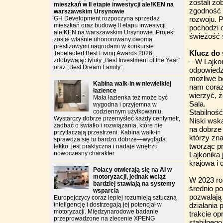
zostali z
mieszkań w II etapie inwestycji ale!KEN na
zgodność 
warszawskim Ursynowie
GH Development rozpoczyna sprzedaż
rozwoju. 
mieszkań oraz budowę II etapu inwestycji
pochodzi 
ale!KEN na warszawskim Ursynowie. Projekt
świeżość 
został właśnie uhonorowany dwoma
prestiżowymi nagrodami w konkursie
Klucz do
Tabelaofert Best Living Awards 2026,
zdobywając tytuły „Best Investment of the Year”
– W Lajko
oraz „Best Dream Family”.
odpowiedzi
możliwe b
Kabina walk-in w niewielkiej
nam coraz
łazience
wierzyć, ż
Mała łazienka też może być
Sala.
wygodna i przyjemna w
codziennym użytkowaniu.
Stabilnoś
Wystarczy dobrze przemyśleć każdy centymetr,
Niski wsk
zadbać o światło i rozwiązania, które nie
na dobrze
przytłaczają przestrzeni. Kabina walk-in
którzy zna
sprawdza się tu bardzo dobrze—wygląda
tworząc p
lekko, jest praktyczna i nadaje wnętrzu
nowoczesny charakter.
Lajkonika 
krajowa i
Polacy otwierają się na AI w
motoryzacji, jednak wciąż
W 2023 ro
bardziej stawiają na systemy
średnio po
wsparcia
pozwalają
Europejczycy coraz lepiej rozumieją sztuczną
inteligencję i dostrzegają jej potencjał w
działania 
motoryzacji. Międzynarodowe badanie
trakcie o
przeprowadzone na zlecenie XPENG
stabilnego