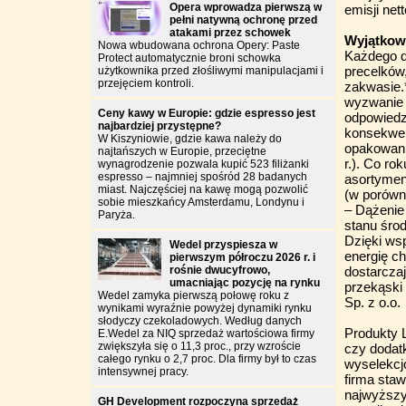
Opera wprowadza pierwszą w
emisji net
pełni natywną ochronę przed
atakami przez schowek
Wyjątkow
Nowa wbudowana ochrona Opery: Paste
Każdego d
Protect automatycznie broni schowka
precelków,
użytkownika przed złośliwymi manipulacjami i
przejęciem kontroli.
zakwasie.*
wyzwanie 
Ceny kawy w Europie: gdzie espresso jest
odpowiedzi
najbardziej przystępne?
konsekwent
W Kiszyniowie, gdzie kawa należy do
opakowani
najtańszych w Europie, przeciętne
r.). Co r
wynagrodzenie pozwala kupić 523 filiżanki
espresso – najmniej spośród 28 badanych
asortymen
miast. Najczęściej na kawę mogą pozwolić
(w porówn
sobie mieszkańcy Amsterdamu, Londynu i
– Dążenie
Paryża.
stanu środ
Dzięki ws
Wedel przyspiesza w
energię c
pierwszym półroczu 2026 r. i
rośnie dwucyfrowo,
dostarcza
umacniając pozycję na rynku
przekąski
Wedel zamyka pierwszą połowę roku z
Sp. z o.o.
wynikami wyraźnie powyżej dynamiki rynku
słodyczy czekoladowych. Według danych
Produkty 
E.Wedel za NIQ sprzedaż wartościowa firmy
zwiększyła się o 11,3 proc., przy wzroście
czy dodat
całego rynku o 2,7 proc. Dla firmy był to czas
wyselekcj
intensywnej pracy.
firma staw
najwyższy
GH Development rozpoczyna sprzedaż