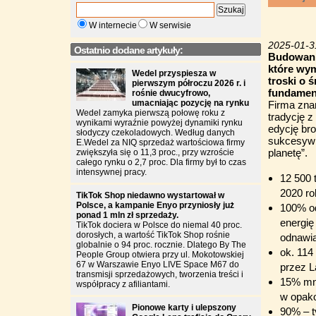
W internecie
W serwisie
2025-01-3
Ostatnio dodane artykuły:
Budowanie
które wy
Wedel przyspiesza w
troski o 
pierwszym półroczu 2026 r. i
fundament
rośnie dwucyfrowo,
umacniając pozycję na rynku
Firma zna
Wedel zamyka pierwszą połowę roku z
tradycję 
wynikami wyraźnie powyżej dynamiki rynku
edycję br
słodyczy czekoladowych. Według danych
sukcesywni
E.Wedel za NIQ sprzedaż wartościowa firmy
planetę”.
zwiększyła się o 11,3 proc., przy wzroście
całego rynku o 2,7 proc. Dla firmy był to czas
intensywnej pracy.
12 500 
2020 ro
TikTok Shop niedawno wystartował w
Polsce, a kampanie Enyo przyniosły już
100% od
ponad 1 mln zł sprzedaży.
energię
TikTok dociera w Polsce do niemal 40 proc.
dorosłych, a wartość TikTok Shop rośnie
odnawia
globalnie o 94 proc. rocznie. Dlatego By The
ok. 114
People Group otwiera przy ul. Mokotowskiej
67 w Warszawie Enyo LIVE Space M67 do
przez L
transmisji sprzedażowych, tworzenia treści i
15% mni
współpracy z afiliantami.
w opako
Pionowe karty i ulepszony
90% – t