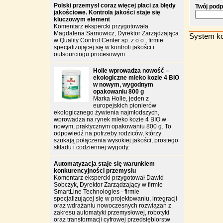
Polski przemysł coraz więcej płaci za błędy
Twój podp
jakościowe. Kontrola jakości staje się
kluczowym element
Komentarz ekspercki przygotowała
Magdalena Sarnowicz, Dyrektor Zarządzająca
System ko
w Quality Control Center sp. z o.o., firmie
specjalizującej się w kontroli jakości i
outsourcingu procesowym.
Holle wprowadza nowość –
ekologiczne mleko kozie 4 BIO
w nowym, wygodnym
opakowaniu 800 g
Marka Holle, jeden z
europejskich pionierów
ekologicznego żywienia najmłodszych,
wprowadza na rynek mleko kozie 4 BIO w
nowym, praktycznym opakowaniu 800 g. To
odpowiedź na potrzeby rodziców, którzy
szukają połączenia wysokiej jakości, prostego
składu i codziennej wygody.
Automatyzacja staje się warunkiem
konkurencyjności przemysłu
Komentarz ekspercki przygotował Dawid
Sobczyk, Dyrektor Zarządzający w firmie
SmartLine Technologies - firmie
specjalizującej się w projektowaniu, integracji
oraz wdrażaniu nowoczesnych rozwiązań z
zakresu automatyki przemysłowej, robotyki
oraz transformacji cyfrowej przedsiębiorstw