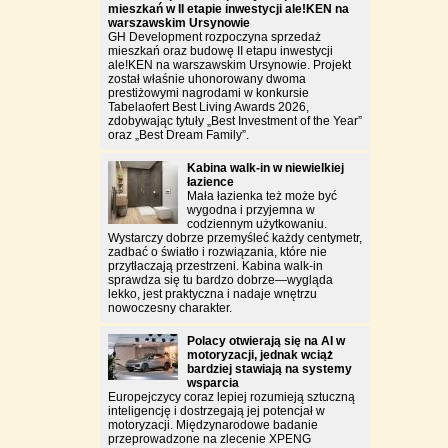
mieszkań w II etapie inwestycji ale!KEN na
warszawskim Ursynowie
GH Development rozpoczyna sprzedaż
mieszkań oraz budowę II etapu inwestycji
ale!KEN na warszawskim Ursynowie. Projekt
został właśnie uhonorowany dwoma
prestiżowymi nagrodami w konkursie
Tabelaofert Best Living Awards 2026,
zdobywając tytuły „Best Investment of the Year”
oraz „Best Dream Family”.
Kabina walk-in w niewielkiej
łazience
Mała łazienka też może być
wygodna i przyjemna w
codziennym użytkowaniu.
Wystarczy dobrze przemyśleć każdy centymetr,
zadbać o światło i rozwiązania, które nie
przytłaczają przestrzeni. Kabina walk-in
sprawdza się tu bardzo dobrze—wygląda
lekko, jest praktyczna i nadaje wnętrzu
nowoczesny charakter.
Polacy otwierają się na AI w
motoryzacji, jednak wciąż
bardziej stawiają na systemy
wsparcia
Europejczycy coraz lepiej rozumieją sztuczną
inteligencję i dostrzegają jej potencjał w
motoryzacji. Międzynarodowe badanie
przeprowadzone na zlecenie XPENG