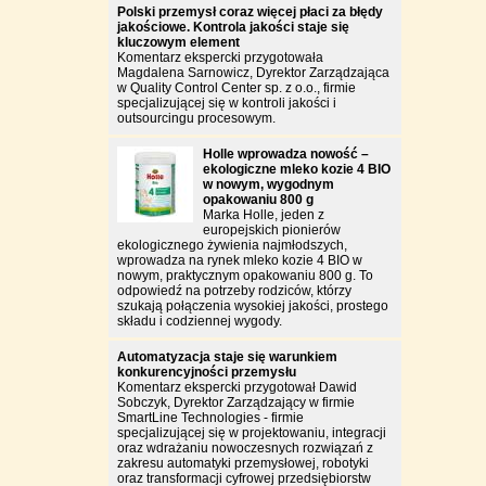
Polski przemysł coraz więcej płaci za błędy
jakościowe. Kontrola jakości staje się
kluczowym element
Komentarz ekspercki przygotowała
Magdalena Sarnowicz, Dyrektor Zarządzająca
w Quality Control Center sp. z o.o., firmie
specjalizującej się w kontroli jakości i
outsourcingu procesowym.
Holle wprowadza nowość –
ekologiczne mleko kozie 4 BIO
w nowym, wygodnym
opakowaniu 800 g
Marka Holle, jeden z
europejskich pionierów
ekologicznego żywienia najmłodszych,
wprowadza na rynek mleko kozie 4 BIO w
nowym, praktycznym opakowaniu 800 g. To
odpowiedź na potrzeby rodziców, którzy
szukają połączenia wysokiej jakości, prostego
składu i codziennej wygody.
Automatyzacja staje się warunkiem
konkurencyjności przemysłu
Komentarz ekspercki przygotował Dawid
Sobczyk, Dyrektor Zarządzający w firmie
SmartLine Technologies - firmie
specjalizującej się w projektowaniu, integracji
oraz wdrażaniu nowoczesnych rozwiązań z
zakresu automatyki przemysłowej, robotyki
oraz transformacji cyfrowej przedsiębiorstw