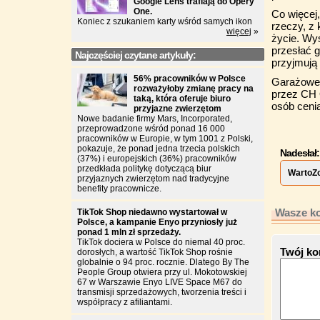
Google Lens trafiają do Opery
One.
Co więcej
Koniec z szukaniem karty wśród samych ikon
rzeczy, z 
więcej
»
życie. Wy
przesłać 
Najczęściej czytane artykuły:
przyjmują
56% pracowników w Polsce
Garażowe 
rozważyłoby zmianę pracy na
przez CH 
taką, która oferuje biuro
osób ceni
przyjazne zwierzętom
Nowe badanie firmy Mars, Incorporated,
przeprowadzone wśród ponad 16 000
pracowników w Europie, w tym 1001 z Polski,
pokazuje, że ponad jedna trzecia polskich
Nadesłał:
(37%) i europejskich (36%) pracowników
przedkłada politykę dotyczącą biur
WartoZ
przyjaznych zwierzętom nad tradycyjne
benefity pracownicze.
Wasze ko
TikTok Shop niedawno wystartował w
Polsce, a kampanie Enyo przyniosły już
ponad 1 mln zł sprzedaży.
TikTok dociera w Polsce do niemal 40 proc.
Twój ko
dorosłych, a wartość TikTok Shop rośnie
globalnie o 94 proc. rocznie. Dlatego By The
People Group otwiera przy ul. Mokotowskiej
67 w Warszawie Enyo LIVE Space M67 do
transmisji sprzedażowych, tworzenia treści i
współpracy z afiliantami.