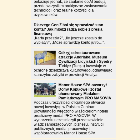
pokazuje jednak, że zaufanie do AI budują
przede wszystkim praktyczne zastosowania
technologii oraz realne korzyści dla
użytkowników.
Dlaczego Gen Z boi się sprawdzać stan
konta? Jak młodzi radzą sobie z presją
finansową
„Karta przeszła?”, „Ile jeszcze zostało do
wypłaty?”, „Może sprawdzę konto jutro…”.
Odkryj odrestaurowane
atrakcje Andriake, Muzeum
Cywilizacji Licyjskich i Syedry
Türkiye (Turcja) inwestuje w
ochronę dziedzictwa kulturowego, odnawiając
starożytne zabytki w prowincji Antalya
Manor House SPA otworzył
Domy Kopułowe i został
uhonorowany Medalem
Pamiątkowym PRO MASOVIA
Podczas uroczystości oficjalnego otwarcia
nowej inwestycji w Polskim Centrum
Biowitalności wręczono właścicielom hotelu
prestiżowy medal PRO MASOVIA. W
wydarzeniu uczestniczyli przedstawiciele
władz samorządowych, biznesu, instytucji
publicznych, media, pracownicy i
współpracownicy Manor House SPA.