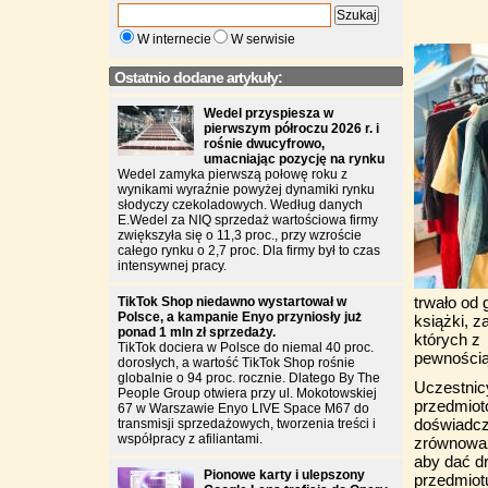
W internecie
W serwisie
Ostatnio dodane artykuły:
Wedel przyspiesza w
pierwszym półroczu 2026 r. i
rośnie dwucyfrowo,
umacniając pozycję na rynku
Wedel zamyka pierwszą połowę roku z
wynikami wyraźnie powyżej dynamiki rynku
słodyczy czekoladowych. Według danych
E.Wedel za NIQ sprzedaż wartościowa firmy
zwiększyła się o 11,3 proc., przy wzroście
całego rynku o 2,7 proc. Dla firmy był to czas
intensywnej pracy.
trwało od
TikTok Shop niedawno wystartował w
Polsce, a kampanie Enyo przyniosły już
książki, 
ponad 1 mln zł sprzedaży.
których z
TikTok dociera w Polsce do niemal 40 proc.
pewnością 
dorosłych, a wartość TikTok Shop rośnie
globalnie o 94 proc. rocznie. Dlatego By The
Uczestnic
People Group otwiera przy ul. Mokotowskiej
przedmiot
67 w Warszawie Enyo LIVE Space M67 do
doświadcz
transmisji sprzedażowych, tworzenia treści i
współpracy z afiliantami.
zrównoważ
aby dać d
Pionowe karty i ulepszony
przedmiotu