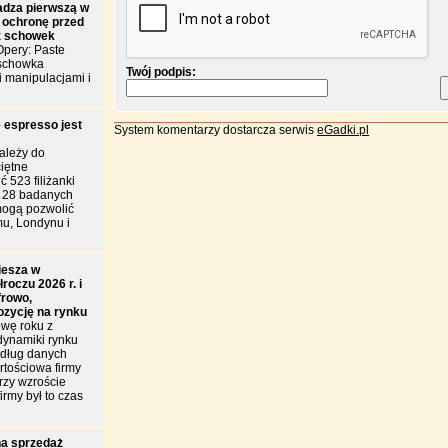
dza pierwszą w
 ochronę przed
z schowek
pery: Paste
 schowka
Twój podpis:
i manipulacjami i
 espresso jest
System komentarzy dostarcza serwis
eGadki.pl
ależy do
iętne
 523 filiżanki
d 28 badanych
mogą pozwolić
u, Londynu i
iesza w
roczu 2026 r. i
frowo,
ozycję na rynku
wę roku z
dynamiki rynku
edług danych
tościowa firmy
przy wzroście
irmy był to czas
a sprzedaż