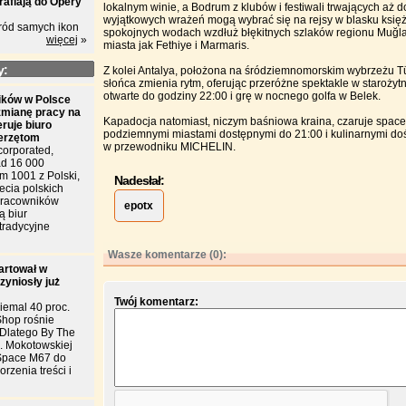
rafiają do Opery
lokalnym winie, a Bodrum z klubów i festiwali trwających aż 
wyjątkowych wrażeń mogą wybrać się na rejsy w blasku księ
ród samych ikon
spokojnych wodach wzdłuż błękitnych szlaków regionu Muğla, 
więcej
»
miasta jak Fethiye i Marmaris.
y:
Z kolei Antalya, położona na śródziemnomorskim wybrzeżu Tür
słońca zmienia rytm, oferując przeróżne spektakle w staroży
otwarte do godziny 22:00 i grę w nocnego golfa w Belek.
ków w Polsce
zmianę pracy na
Kapadocja natomiast, niczym baśniowa kraina, czaruje spac
eruje biuro
podziemnymi miastami dostępnymi do 21:00 i kulinarnymi d
ierzętom
w przewodniku MICHELIN.
corporated,
d 16 000
m 1001 z Polski,
Nadesłał:
ecia polskich
 pracowników
epotx
ą biur
tradycyjne
Wasze komentarze (0):
artował w
zyniosły już
Twój komentarz:
iemal 40 proc.
Shop rośnie
. Dlatego By The
l. Mokotowskiej
Space M67 do
rzenia treści i