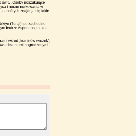
do świtu. Osoby poszukujące
życa i nocne nurkowania w
na których znajdują się takie
kiye (Turcji), po zachodzie
tnym teatrze Aspendos, muzea
erami wśród „kominów wróżek”,
oświadczeniami nagrodzonymi