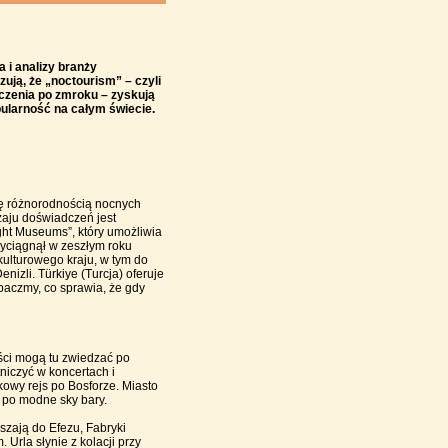
 i analizy branży
ują, że „noctourism” – czyli
czenia po zmroku – zyskują
ularność na całym świecie.
ię różnorodnością nocnych
zaju doświadczeń jest
ght Museums”, który umożliwia
zyciągnął w zeszłym roku
ulturowego kraju, w tym do
nizli. Türkiye (Turcja) oferuje
baczmy, co sprawia, że gdy
yści mogą tu zwiedzać po
niczyć w koncertach i
owy rejs po Bosforze. Miasto
 po modne sky bary.
szają do Efezu, Fabryki
Urla słynie z kolacji przy