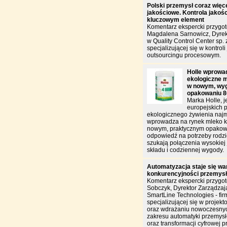
Polski przemysł coraz więce
jakościowe. Kontrola jakości
kluczowym element
Komentarz ekspercki przygo
Magdalena Sarnowicz, Dyrek
w Quality Control Center sp. z
specjalizującej się w kontroli 
outsourcingu procesowym.
Holle wprowa
ekologiczne m
w nowym, wy
opakowaniu 8
Marka Holle, j
europejskich 
ekologicznego żywienia naj
wprowadza na rynek mleko k
nowym, praktycznym opakowa
odpowiedź na potrzeby rodzi
szukają połączenia wysokiej 
składu i codziennej wygody.
Automatyzacja staje się w
konkurencyjności przemys
Komentarz ekspercki przygo
Sobczyk, Dyrektor Zarządzają
SmartLine Technologies - fir
specjalizującej się w projekt
oraz wdrażaniu nowoczesnyc
zakresu automatyki przemysł
oraz transformacji cyfrowej p