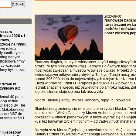
e
2025-09-08
Najnowsze badania
turystycznej wskaz
podróże i doświad
iesza w
coraz większą pop
roczu 2026 r. i
frowo,
ozycję na rynku
wę roku z
dynamiki rynku
edług danych
tościowa firmy
Podczas długich, ciepłych wieczorów, turyści mogą cieszyć s
przy wzroście
atrakcji w tym niezwykłym kraju. Jednym z głównych tego rod
irmy był to czas
możliwość zwiedzania muzeów w świetle gwiazd. Projekt „Ni
zwiedzającym odkrywanie zabytków Türkiye (Turcji) nocą, pr
ponad 395 000 osób do najważniejszych miejsc dziedzictwa k
Efezu w prowincji Izmir i Hierapolis (Pamukkale) w prowincji De
artował w
jednak znacznie więcej, niż oświetlone po zmroku muzea. Zo
zyniosły już
zajdzie słońce staje się ona tak niezwykła.
iemal 40 proc.
Noc w Türkiye (Turcji): muzea, koncerty, rejsy i nurkowanie
Shop rośnie
. Dlatego By The
Stambuł nocą zmienia się w miasto pełne życia i blasku. Tur
l. Mokotowskiej
zmroku m.in. Wieżę Galata czy Muzea Archeologiczne, uczest
Space M67 do
pokazach w kinach plenerowych, a także wybrać się na wyjątk
rzenia treści i
kusi też barwnym życiem nocnym – od tradycyjnych meyhane
Na wybrzeżu Morza Egejskiego prowincje Izmir i Muğla zapra
 i ulepszony
Kultury i Sztuki czy Muzeum Archeologii Podwodnej w Bodrum. 