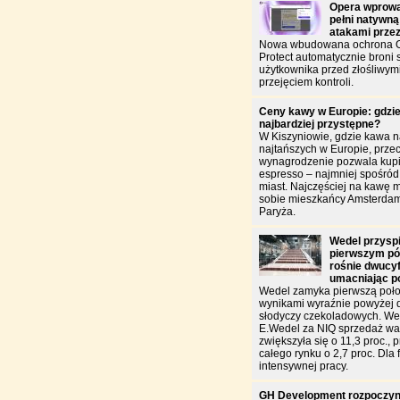
Opera wprowa
pełni natywną
atakami prze
Nowa wbudowana ochrona O
Protect automatycznie broni
użytkownika przed złośliwym
przejęciem kontroli.
Ceny kawy w Europie: gdzie
najbardziej przystępne?
W Kiszyniowie, gdzie kawa n
najtańszych w Europie, przec
wynagrodzenie pozwala kupić
espresso – najmniej spośró
miast. Najczęściej na kawę 
sobie mieszkańcy Amsterdam
Paryża.
Wedel przysp
pierwszym pół
rośnie dwucy
umacniając p
Wedel zamyka pierwszą poło
wynikami wyraźnie powyżej 
słodyczy czekoladowych. W
E.Wedel za NIQ sprzedaż war
zwiększyła się o 11,3 proc., 
całego rynku o 2,7 proc. Dla f
intensywnej pracy.
GH Development rozpoczyn