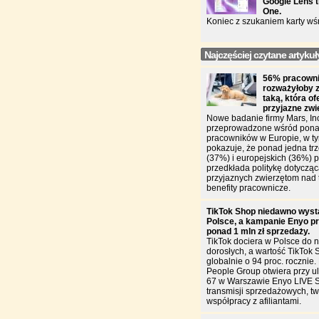
Google Lens t
One.
Koniec z szukaniem karty wś
Najczęściej czytane artykuł
56% pracowni
rozważyłoby 
taką, która of
przyjazne zw
Nowe badanie firmy Mars, In
przeprowadzone wśród pona
pracowników w Europie, w ty
pokazuje, że ponad jedna trz
(37%) i europejskich (36%)
przedkłada politykę dotycząc
przyjaznych zwierzętom nad 
benefity pracownicze.
TikTok Shop niedawno wyst
Polsce, a kampanie Enyo pr
ponad 1 mln zł sprzedaży.
TikTok dociera w Polsce do n
dorosłych, a wartość TikTok 
globalnie o 94 proc. rocznie
People Group otwiera przy u
67 w Warszawie Enyo LIVE 
transmisji sprzedażowych, two
współpracy z afiliantami.