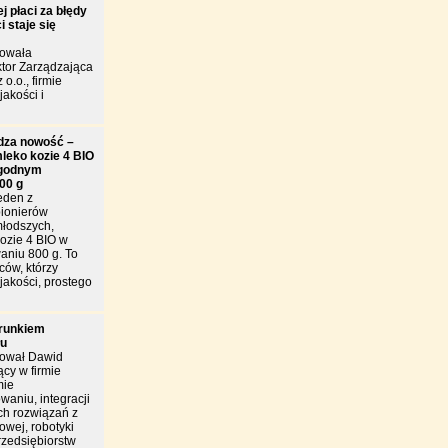
j płaci za błędy
 staje się
towała
tor Zarządzająca
 o.o., firmie
jakości i
dza nowość –
leko kozie 4 BIO
godnym
00 g
eden z
pionierów
młodszych,
ozie 4 BIO w
niu 800 g. To
ców, którzy
jakości, prostego
arunkiem
łu
tował Dawid
cy w firmie
mie
owaniu, integracji
h rozwiązań z
owej, robotyki
rzedsiębiorstw