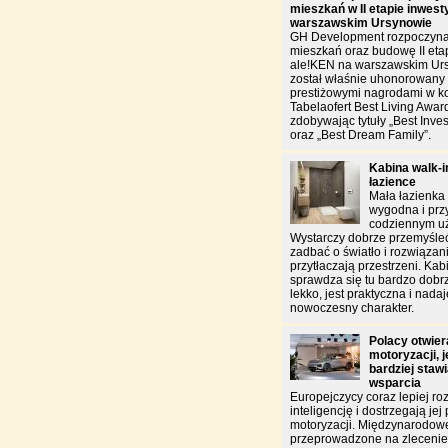
mieszkań w II etapie inwest
warszawskim Ursynowie
GH Development rozpoczyna
mieszkań oraz budowę II etap
ale!KEN na warszawskim Urs
został właśnie uhonorowan
prestiżowymi nagrodami w k
Tabelaofert Best Living Awar
zdobywając tytuły „Best Inves
oraz „Best Dream Family”.
Kabina walk-in
łazience
Mała łazienka
wygodna i pr
codziennym u
Wystarczy dobrze przemyśleć
zadbać o światło i rozwiązani
przytłaczają przestrzeni. Kab
sprawdza się tu bardzo do
lekko, jest praktyczna i nada
nowoczesny charakter.
Polacy otwiera
motoryzacji, 
bardziej staw
wsparcia
Europejczycy coraz lepiej ro
inteligencję i dostrzegają jej
motoryzacji. Międzynarodow
przeprowadzone na zlecen