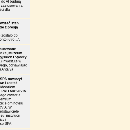
 do AI budują
e zastosowania
ści dla
awdzać stan
ie z presją
e zostało do
onto jutro…”.
taurowane
riake, Muzeum
cyjskich i Syedry
a) inwestuje w
wego, odnawiając
i Antalya
SPA otworzył
e i został
 Medalem
m PRO MASOVIA
nego otwarcia
Centrum
cicielom hotelu
OVIA. W
edstawiciele
u, instytucji
cy i
se SPA.