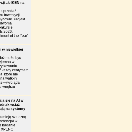
ycji ale!KEN na
 sprzedaż
u inwestycji
ynowie. Projekt
y dwoma
onkursie
ds 2026,
tment of the Year”
 w niewielkiej
 też może być
zyjemna w
żytkowaniu.
 każdy centymetr,
a, które nie
ina walk-in
brze—wygląda
je wnętrzu
ją się na AI w
jednak wciąż
iają na systemy
zumieją sztuczną
 potencjał w
e badanie
ie XPENG