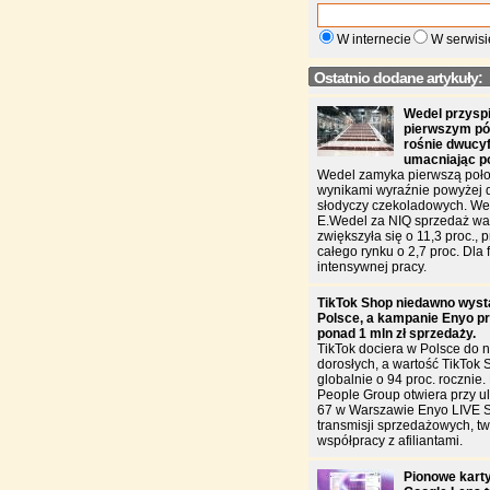
W internecie
W serwisi
Ostatnio dodane artykuły:
Wedel przysp
pierwszym pół
rośnie dwucy
umacniając p
Wedel zamyka pierwszą poło
wynikami wyraźnie powyżej 
słodyczy czekoladowych. W
E.Wedel za NIQ sprzedaż war
zwiększyła się o 11,3 proc., 
całego rynku o 2,7 proc. Dla f
intensywnej pracy.
TikTok Shop niedawno wyst
Polsce, a kampanie Enyo pr
ponad 1 mln zł sprzedaży.
TikTok dociera w Polsce do n
dorosłych, a wartość TikTok 
globalnie o 94 proc. rocznie
People Group otwiera przy u
67 w Warszawie Enyo LIVE 
transmisji sprzedażowych, two
współpracy z afiliantami.
Pionowe karty