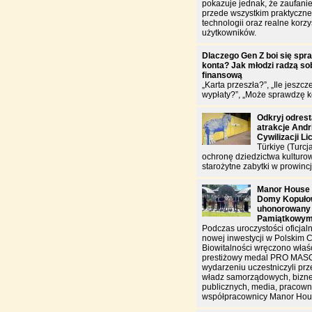
pokazuje jednak, że zaufanie
przede wszystkim praktyczn
technologii oraz realne korzy
użytkowników.
Dlaczego Gen Z boi się spr
konta? Jak młodzi radzą sob
finansową
„Karta przeszła?”, „Ile jeszcz
wypłaty?”, „Może sprawdzę k
Odkryj odres
atrakcje And
Cywilizacji Li
Türkiye (Turcj
ochronę dziedzictwa kulturo
starożytne zabytki w prowincj
Manor House 
Domy Kopułow
uhonorowany
Pamiątkowy
Podczas uroczystości oficjal
nowej inwestycji w Polskim 
Biowitalności wręczono właś
prestiżowy medal PRO MAS
wydarzeniu uczestniczyli prz
władz samorządowych, biznes
publicznych, media, pracowni
współpracownicy Manor Hou