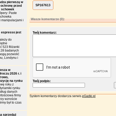
dza pierwszą w
SP167613
 ochronę przed
z schowek
pery: Paste
 schowka
Wasze komentarze (0):
i manipulacjami i
 espresso jest
Twój komentarz:
ależy do
iętne
 523 filiżanki
d 28 badanych
mogą pozwolić
u, Londynu i
iesza w
roczu 2026 r. i
frowo,
ozycję na rynku
Twój podpis:
wę roku z
dynamiki rynku
edług danych
tościowa firmy
System komentarzy dostarcza serwis
eGadki.pl
przy wzroście
irmy był to czas
a sprzedaż