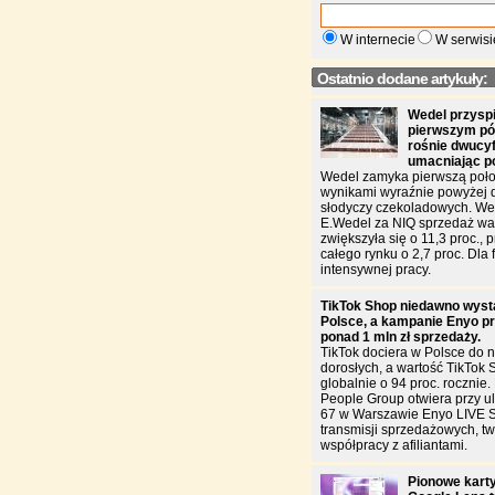
W internecie
W serwisi
Ostatnio dodane artykuły:
Wedel przysp
pierwszym pół
rośnie dwucy
umacniając p
Wedel zamyka pierwszą poło
wynikami wyraźnie powyżej 
słodyczy czekoladowych. W
E.Wedel za NIQ sprzedaż war
zwiększyła się o 11,3 proc., 
całego rynku o 2,7 proc. Dla f
intensywnej pracy.
TikTok Shop niedawno wyst
Polsce, a kampanie Enyo pr
ponad 1 mln zł sprzedaży.
TikTok dociera w Polsce do n
dorosłych, a wartość TikTok 
globalnie o 94 proc. rocznie
People Group otwiera przy u
67 w Warszawie Enyo LIVE 
transmisji sprzedażowych, two
współpracy z afiliantami.
Pionowe karty