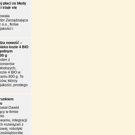
j płaci za błędy
 staje się
towała
tor Zarządzająca
 o.o., firmie
jakości i
dza nowość –
leko kozie 4 BIO
godnym
00 g
eden z
pionierów
młodszych,
ozie 4 BIO w
niu 800 g. To
ców, którzy
jakości, prostego
arunkiem
łu
tował Dawid
cy w firmie
mie
owaniu, integracji
h rozwiązań z
owej, robotyki
rzedsiębiorstw