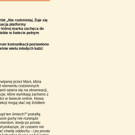
it „Nie rozkminiaj. Żuje się
uacja platformy
 której marka zachęca do
siebie w świecie pełnym
rum komunikacji postawiono
etnie wielu młodych ludzi:
zwijanej przez Mars, która
 też elementu codziennych
nii opiera się na obserwacji,
cje, które wynikają zarówno z
ści w świecie online. Nowa
ekcji mogą stać się źródłem
skąd ten śmiech?" potrafią
Żucie gumy nie rozwiąże
mentom, kiedy po prostu
it
pokazuje, że czasem nie
ć chwilę oddechu - i po prostu