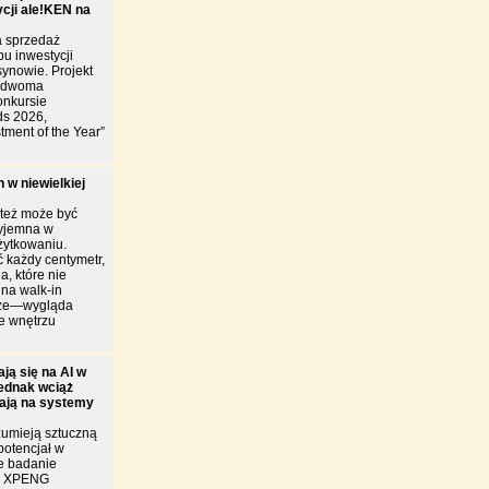
ycji ale!KEN na
 sprzedaż
u inwestycji
ynowie. Projekt
y dwoma
onkursie
ds 2026,
tment of the Year”
 w niewielkiej
 też może być
zyjemna w
żytkowaniu.
 każdy centymetr,
a, które nie
ina walk-in
brze—wygląda
je wnętrzu
ją się na AI w
jednak wciąż
iają na systemy
zumieją sztuczną
 potencjał w
e badanie
ie XPENG