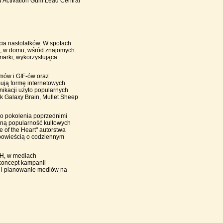
d Activation Gum Lead Central
ia nastolatków. W spotach
e, w domu, wśród znajomych.
marki, wykorzystująca
mów i GIF-ów oraz
ują formę internetowych
nikacji użyto popularnych
k Galaxy Brain, Mullet Sheep
go pokolenia poprzednimi
wną popularność kultowych
e of the Heart" autorstwa
 opowieścią o codziennym
OH, w mediach
koncept kampanii
 i planowanie mediów na