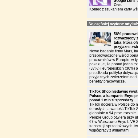
Google Lens t
One.
Koniec z szukaniem karty wś
Najczęściej czytane artykuł
56% pracowni
rozważyłoby 
taką, która of
przyjazne zw
Nowe badanie firmy Mars, In
przeprowadzone wśród pona
pracowników w Europie, w ty
pokazuje, że ponad jedna trz
(37%) i europejskich (36%)
przedkłada politykę dotycząc
przyjaznych zwierzętom nad 
benefity pracownicze.
TikTok Shop niedawno wyst
Polsce, a kampanie Enyo pr
ponad 1 mln zł sprzedaży.
TikTok dociera w Polsce do n
dorosłych, a wartość TikTok 
globalnie o 94 proc. rocznie
People Group otwiera przy u
67 w Warszawie Enyo LIVE 
transmisji sprzedażowych, two
współpracy z afiliantami.