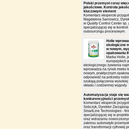
Polski przemysł coraz więce
jakościowe. Kontrola jakości
kluczowym element
Komentarz ekspercki przygo
Magdalena Sarnowicz, Dyrek
w Quality Control Center sp. z
specjalizującej się w kontroli 
outsourcingu procesowym.
Holle wprowa
ekologiczne m
w nowym, wy
opakowaniu 8
Marka Holle, j
europejskich 
ekologicznego żywienia naj
wprowadza na rynek mleko k
nowym, praktycznym opakowa
odpowiedź na potrzeby rodzi
szukają połączenia wysokiej 
składu i codziennej wygody.
Automatyzacja staje się w
konkurencyjności przemys
Komentarz ekspercki przygo
Sobczyk, Dyrektor Zarządzają
SmartLine Technologies - fir
specjalizującej się w projekt
oraz wdrażaniu nowoczesnyc
zakresu automatyki przemysł
oraz transformacji cyfrowej p