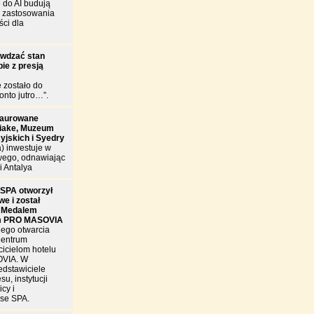
 do AI budują
e zastosowania
ści dla
awdzać stan
ie z presją
e zostało do
onto jutro…”.
taurowane
riake, Muzeum
cyjskich i Syedry
a) inwestuje w
wego, odnawiając
i Antalya
SPA otworzył
e i został
 Medalem
m PRO MASOVIA
nego otwarcia
Centrum
cicielom hotelu
OVIA. W
edstawiciele
u, instytucji
cy i
se SPA.