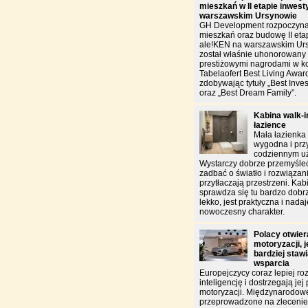
mieszkań w II etapie inwest
warszawskim Ursynowie
GH Development rozpoczyna
mieszkań oraz budowę II etap
ale!KEN na warszawskim Urs
został właśnie uhonorowan
prestiżowymi nagrodami w k
Tabelaofert Best Living Awar
zdobywając tytuły „Best Inves
oraz „Best Dream Family”.
Kabina walk-in
łazience
Mała łazienka
wygodna i pr
codziennym u
Wystarczy dobrze przemyśleć
zadbać o światło i rozwiązani
przytłaczają przestrzeni. Kab
sprawdza się tu bardzo do
lekko, jest praktyczna i nada
nowoczesny charakter.
Polacy otwiera
motoryzacji, 
bardziej staw
wsparcia
Europejczycy coraz lepiej ro
inteligencję i dostrzegają jej
motoryzacji. Międzynarodow
przeprowadzone na zlecen