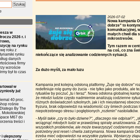
e
2026-07-02
Nowa kampania Orb
dobrze” to kontyn
komunikacyjnej, w
iesza w
małych chwil dla 
roczu 2026 r. i
mikrostresów.
frowo,
ozycję na rynku
Tym razem w cent
wę roku z
na coś, co zna świ
dynamiki rynku
niekończące się analizowanie codziennych sytuacji.
edług danych
tościowa firmy
przy wzroście
Za dużo myśli, za mało luzu
irmy był to czas
Kampania jest kolejną odsłoną platformy „Żuje się dobrze" ro
artował w
redefiniuje rolę gumy do żucia - nie tylko jako produktu, ale
zyniosły już
rytuałów by poczuć „tu i teraz". Nowa odsłona globalnej kampa
że młodzi ludzie często nadmiernie analizują codzienne sytua
iemal 40 proc.
różnych doświadczeń szkolnych, jak i ich nieustannej obecno
Shop rośnie
fryzura, brak odpowiedzi na wiadomość czy śmiech podczas l
. Dlatego By The
niepotrzebnego stresu i pogłębionych „rozkmin" nastolatków.
l. Mokotowskiej
Space M67 do
- Myśli takie „czy to było dziwne?", „dlaczego nie odpisał?", „
rzenia treści i
wciągnąć młodych ludzi w prawdziwą spiralę analizowania. 
wszystkich problemów, ale może towarzyszyć codziennym mo
potrzebny jest reset i chwila zatrzymania. Nowa kampania Orb
trzeba mieć odpowiedzi na wszystkie pytania. Wystarczy złapa
 i ulepszony