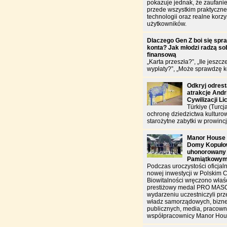
pokazuje jednak, że zaufanie
przede wszystkim praktyczn
technologii oraz realne korzy
użytkowników.
Dlaczego Gen Z boi się spr
konta? Jak młodzi radzą sob
finansową
„Karta przeszła?”, „Ile jeszcz
wypłaty?”, „Może sprawdzę k
Odkryj odres
atrakcje And
Cywilizacji Li
Türkiye (Turcj
ochronę dziedzictwa kulturo
starożytne zabytki w prowincj
Manor House 
Domy Kopułow
uhonorowany
Pamiątkowy
Podczas uroczystości oficjal
nowej inwestycji w Polskim 
Biowitalności wręczono właś
prestiżowy medal PRO MAS
wydarzeniu uczestniczyli prz
władz samorządowych, biznes
publicznych, media, pracowni
współpracownicy Manor Hou