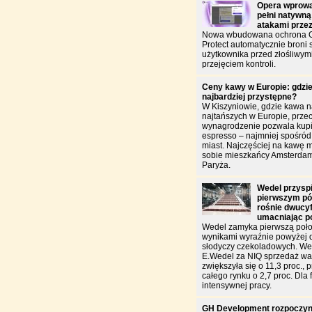
Opera wprowa
pełni natywną
atakami prze
Nowa wbudowana ochrona O
Protect automatycznie broni
użytkownika przed złośliwym
przejęciem kontroli.
Ceny kawy w Europie: gdzie
najbardziej przystępne?
W Kiszyniowie, gdzie kawa n
najtańszych w Europie, przec
wynagrodzenie pozwala kupić
espresso – najmniej spośró
miast. Najczęściej na kawę 
sobie mieszkańcy Amsterdam
Paryża.
Wedel przysp
pierwszym pół
rośnie dwucy
umacniając p
Wedel zamyka pierwszą poło
wynikami wyraźnie powyżej 
słodyczy czekoladowych. W
E.Wedel za NIQ sprzedaż war
zwiększyła się o 11,3 proc., 
całego rynku o 2,7 proc. Dla f
intensywnej pracy.
GH Development rozpoczyn