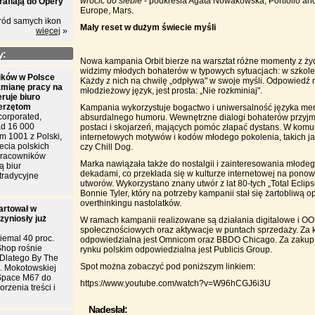
wrócić do siebie
- podkreśla Agata Nowakowska, Portfolio an
rafiają do Opery
Europe, Mars.
ród samych ikon
Mały reset w dużym świecie myśli
więcej
»
y:
Nowa kampania Orbit bierze na warsztat różne momenty z życ
widzimy młodych bohaterów w typowych sytuacjach: w szkol
ków w Polsce
Każdy z nich na chwilę „odpływa" w swoje myśli. Odpowiedź 
zmianę pracy na
młodzieżowy język, jest prosta: „Nie rozkminiaj".
eruje biuro
ierzętom
Kampania wykorzystuje bogactwo i uniwersalność języka me
corporated,
absurdalnego humoru. Wewnętrzne dialogi bohaterów przyjm
d 16 000
postaci i skojarzeń, mających pomóc złapać dystans. W komu
m 1001 z Polski,
internetowych motywów i kodów młodego pokolenia, takich ja
ecia polskich
czy Chill Dog.
 pracowników
Marka nawiązała także do nostalgii i zainteresowania młode
ą biur
dekadami, co przekłada się w kulturze internetowej na pono
tradycyjne
utworów. Wykorzystano znany utwór z lat 80-tych „Total Eclips
Bonnie Tyler, który na potrzeby kampanii stał się żartobliwą
overthinkingu nastolatków.
artował w
zyniosły już
W ramach kampanii realizowane są działania digitalowe i O
społecznościowych oraz aktywacje w puntach sprzedaży. Za 
iemal 40 proc.
odpowiedzialna jest Omnicom oraz BBDO Chicago. Za zakup
Shop rośnie
rynku polskim odpowiedzialna jest Publicis Group.
. Dlatego By The
Spot można zobaczyć pod poniższym linkiem:
l. Mokotowskiej
Space M67 do
https://www.youtube.com/watch?v=W96hCGJ6i3U
rzenia treści i
Nadesłał: