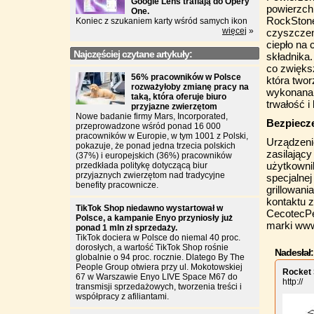
Google Lens trafiają do Opery
powierzchn
One.
RockStone,
Koniec z szukaniem karty wśród samych ikon
więcej
»
czyszczen
ciepło na
Najczęściej czytane artykuły:
składnika
co zwięks
56% pracowników w Polsce
która two
rozważyłoby zmianę pracy na
wykonana 
taką, która oferuje biuro
trwałość i
przyjazne zwierzętom
Nowe badanie firmy Mars, Incorporated,
Bezpiecz
przeprowadzone wśród ponad 16 000
pracowników w Europie, w tym 1001 z Polski,
Urządzen
pokazuje, że ponad jedna trzecia polskich
zasilając
(37%) i europejskich (36%) pracowników
użytkownik
przedkłada politykę dotyczącą biur
przyjaznych zwierzętom nad tradycyjne
specjalnej
benefity pracownicze.
grillowani
kontaktu z
TikTok Shop niedawno wystartował w
CecotecPe
Polsce, a kampanie Enyo przyniosły już
marki
www
ponad 1 mln zł sprzedaży.
TikTok dociera w Polsce do niemal 40 proc.
dorosłych, a wartość TikTok Shop rośnie
Nadesłał:
globalnie o 94 proc. rocznie. Dlatego By The
People Group otwiera przy ul. Mokotowskiej
Rocket
67 w Warszawie Enyo LIVE Space M67 do
http://
transmisji sprzedażowych, tworzenia treści i
współpracy z afiliantami.