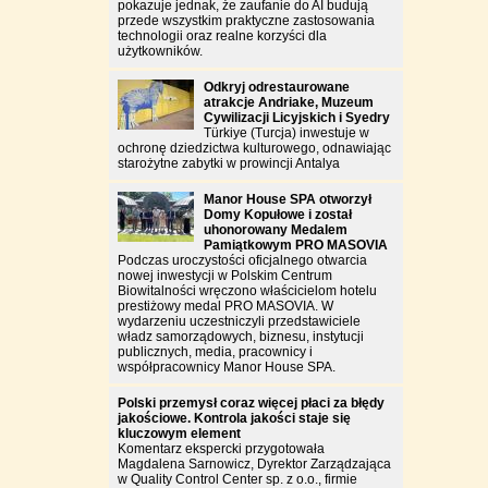
pokazuje jednak, że zaufanie do AI budują
przede wszystkim praktyczne zastosowania
technologii oraz realne korzyści dla
użytkowników.
Odkryj odrestaurowane
atrakcje Andriake, Muzeum
Cywilizacji Licyjskich i Syedry
Türkiye (Turcja) inwestuje w
ochronę dziedzictwa kulturowego, odnawiając
starożytne zabytki w prowincji Antalya
Manor House SPA otworzył
Domy Kopułowe i został
uhonorowany Medalem
Pamiątkowym PRO MASOVIA
Podczas uroczystości oficjalnego otwarcia
nowej inwestycji w Polskim Centrum
Biowitalności wręczono właścicielom hotelu
prestiżowy medal PRO MASOVIA. W
wydarzeniu uczestniczyli przedstawiciele
władz samorządowych, biznesu, instytucji
publicznych, media, pracownicy i
współpracownicy Manor House SPA.
Polski przemysł coraz więcej płaci za błędy
jakościowe. Kontrola jakości staje się
kluczowym element
Komentarz ekspercki przygotowała
Magdalena Sarnowicz, Dyrektor Zarządzająca
w Quality Control Center sp. z o.o., firmie