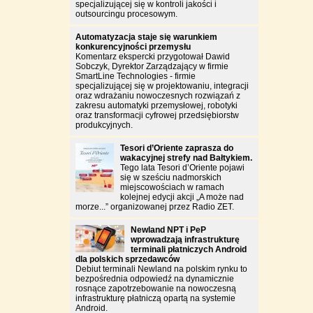
specjalizującej się w kontroli jakości i
outsourcingu procesowym.
Automatyzacja staje się warunkiem
konkurencyjności przemysłu
Komentarz ekspercki przygotował Dawid
Sobczyk, Dyrektor Zarządzający w firmie
SmartLine Technologies - firmie
specjalizującej się w projektowaniu, integracji
oraz wdrażaniu nowoczesnych rozwiązań z
zakresu automatyki przemysłowej, robotyki
oraz transformacji cyfrowej przedsiębiorstw
produkcyjnych.
Tesori d’Oriente zaprasza do
wakacyjnej strefy nad Bałtykiem.
Tego lata Tesori d’Oriente pojawi
się w sześciu nadmorskich
miejscowościach w ramach
kolejnej edycji akcji „A może nad
morze...” organizowanej przez Radio ZET.
Newland NPT i PeP
wprowadzają infrastrukturę
terminali płatniczych Android
dla polskich sprzedawców
Debiut terminali Newland na polskim rynku to
bezpośrednia odpowiedź na dynamicznie
rosnące zapotrzebowanie na nowoczesną
infrastrukturę płatniczą opartą na systemie
Android.