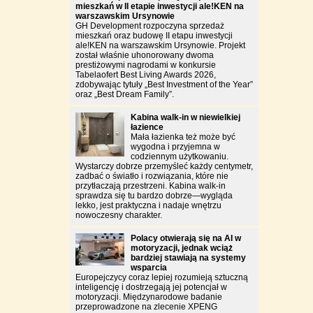
mieszkań w II etapie inwestycji ale!KEN na
warszawskim Ursynowie
GH Development rozpoczyna sprzedaż
mieszkań oraz budowę II etapu inwestycji
ale!KEN na warszawskim Ursynowie. Projekt
został właśnie uhonorowany dwoma
prestiżowymi nagrodami w konkursie
Tabelaofert Best Living Awards 2026,
zdobywając tytuły „Best Investment of the Year”
oraz „Best Dream Family”.
Kabina walk-in w niewielkiej
łazience
Mała łazienka też może być
wygodna i przyjemna w
codziennym użytkowaniu.
Wystarczy dobrze przemyśleć każdy centymetr,
zadbać o światło i rozwiązania, które nie
przytłaczają przestrzeni. Kabina walk-in
sprawdza się tu bardzo dobrze—wygląda
lekko, jest praktyczna i nadaje wnętrzu
nowoczesny charakter.
Polacy otwierają się na AI w
motoryzacji, jednak wciąż
bardziej stawiają na systemy
wsparcia
Europejczycy coraz lepiej rozumieją sztuczną
inteligencję i dostrzegają jej potencjał w
motoryzacji. Międzynarodowe badanie
przeprowadzone na zlecenie XPENG