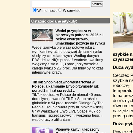
W internecie
W serwisie
Ostatnio dodane artykuły:
Wedel przyspiesza w
pierwszym półroczu 2026 r. i
rośnie dwucyfrowo,
umacniając pozycję na rynku
Wedel zamyka pierwszą połowę roku z
wynikami wyraźnie powyżej dynamiki rynku
szybkie n
słodyczy czekoladowych. Według danych
czyszczen
E.Wedel za NIQ sprzedaż wartościowa firmy
zwiększyła się o 11,3 proc., przy wzroście
Duża wyd
całego rynku o 2,7 proc. Dla firmy był to czas
intensywnej pracy.
Cecotec P
szybkie n
TikTok Shop niedawno wystartował w
roboczej.
Polsce, a kampanie Enyo przyniosły już
temperatu
ponad 1 mln zł sprzedaży.
TikTok dociera w Polsce do niemal 40 proc.
to na prec
dorosłych, a wartość TikTok Shop rośnie
do różnych
globalnie o 94 proc. rocznie. Dlatego By The
równomier
People Group otwiera przy ul. Mokotowskiej
narzędzie
67 w Warszawie Enyo LIVE Space M67 do
prostą obs
transmisji sprzedażowych, tworzenia treści i
współpracy z afiliantami.
Duża pły
Pionowe karty i ulepszony
Powierzchn