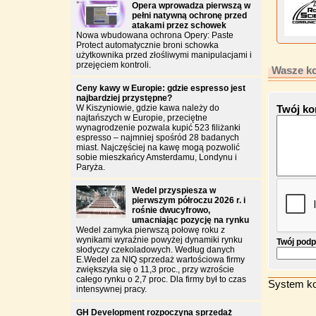
Opera wprowadza pierwszą w
pełni natywną ochronę przed
atakami przez schowek
Nowa wbudowana ochrona Opery: Paste
Protect automatycznie broni schowka
użytkownika przed złośliwymi manipulacjami i
przejęciem kontroli.
Wasze ko
Ceny kawy w Europie: gdzie espresso jest
najbardziej przystępne?
W Kiszyniowie, gdzie kawa należy do
Twój ko
najtańszych w Europie, przeciętne
wynagrodzenie pozwala kupić 523 filiżanki
espresso – najmniej spośród 28 badanych
miast. Najczęściej na kawę mogą pozwolić
sobie mieszkańcy Amsterdamu, Londynu i
Paryża.
Wedel przyspiesza w
pierwszym półroczu 2026 r. i
rośnie dwucyfrowo,
umacniając pozycję na rynku
Wedel zamyka pierwszą połowę roku z
wynikami wyraźnie powyżej dynamiki rynku
Twój podp
słodyczy czekoladowych. Według danych
E.Wedel za NIQ sprzedaż wartościowa firmy
zwiększyła się o 11,3 proc., przy wzroście
całego rynku o 2,7 proc. Dla firmy był to czas
System ko
intensywnej pracy.
GH Development rozpoczyna sprzedaż