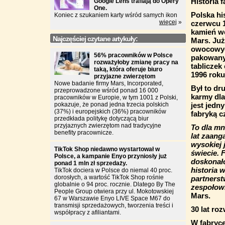
Historia 
Google Lens trafiają do Opery
One.
Polska hi
Koniec z szukaniem karty wśród samych ikon
więcej
»
czerwcu 
kamień wę
Najczęściej czytane artykuły:
Mars. Już
owocowych
56% pracowników w Polsce
pakowany
rozważyłoby zmianę pracy na
tabliczek
taką, która oferuje biuro
1996 roku
przyjazne zwierzętom
Nowe badanie firmy Mars, Incorporated,
Był to dr
przeprowadzone wśród ponad 16 000
karmy dl
pracowników w Europie, w tym 1001 z Polski,
pokazuje, że ponad jedna trzecia polskich
jest jedn
(37%) i europejskich (36%) pracowników
fabryką c
przedkłada politykę dotyczącą biur
przyjaznych zwierzętom nad tradycyjne
To dla mn
benefity pracownicze.
lat zaan
wysokiej 
TikTok Shop niedawno wystartował w
świecie. 
Polsce, a kampanie Enyo przyniosły już
doskonało
ponad 1 mln zł sprzedaży.
historia 
TikTok dociera w Polsce do niemal 40 proc.
dorosłych, a wartość TikTok Shop rośnie
partnerst
globalnie o 94 proc. rocznie. Dlatego By The
zespołowi
People Group otwiera przy ul. Mokotowskiej
Mars.
67 w Warszawie Enyo LIVE Space M67 do
transmisji sprzedażowych, tworzenia treści i
30 lat roz
współpracy z afiliantami.
W fabryce