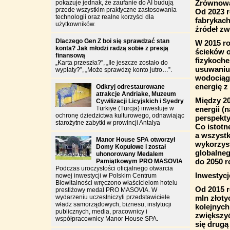
Zrównoważ
pokazuje jednak, że zaufanie do AI budują
przede wszystkim praktyczne zastosowania
Od 2023 
technologii oraz realne korzyści dla
fabrykach
użytkowników.
źródeł zw
Dlaczego Gen Z boi się sprawdzać stan
W 2015 r
konta? Jak młodzi radzą sobie z presją
ścieków o
finansową
fizykoche
„Karta przeszła?”, „Ile jeszcze zostało do
usuwaniu
wypłaty?”, „Może sprawdzę konto jutro…”.
wodociągo
energię z
Odkryj odrestaurowane
atrakcje Andriake, Muzeum
Między 20
Cywilizacji Licyjskich i Syedry
Türkiye (Turcja) inwestuje w
energii (
ochronę dziedzictwa kulturowego, odnawiając
perspekty
starożytne zabytki w prowincji Antalya
Co istotn
a wszyst
Manor House SPA otworzył
wykorzyst
Domy Kopułowe i został
globalneg
uhonorowany Medalem
do 2050 r
Pamiątkowym PRO MASOVIA
Podczas uroczystości oficjalnego otwarcia
Inwestycj
nowej inwestycji w Polskim Centrum
Biowitalności wręczono właścicielom hotelu
Od 2015 r
prestiżowy medal PRO MASOVIA. W
wydarzeniu uczestniczyli przedstawiciele
mln złoty
władz samorządowych, biznesu, instytucji
kolejnych
publicznych, media, pracownicy i
zwiększy
współpracownicy Manor House SPA.
się drugą