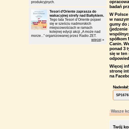
opracowa
produkcyjnych.
badań pr
Tesori d’Oriente zaprasza do
W Polsce 
wakacyjnej strefy nad Bałtykiem.
w naszym
Tego lata Tesori d’Oriente pojawi
się w sześciu nadmorskich
gumy do ż
miejscowościach w ramach
(jedzenie
kolejnej edycji akcji „A może nad
wspólnych
morze...” organizowanej przez Radio ZET.
spółkom M
więcej
»
Canin. We
ponad 3 t
się w ten
odpowied
Więcej in
stronę in
na
Faceb
Nadesłał:
SP1676
Wasze ko
Twój ko