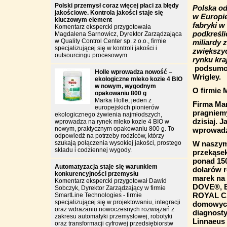
Polski przemysł coraz więcej płaci za błędy
Polska od
jakościowe. Kontrola jakości staje się
w Europie
kluczowym element
fabryki w
Komentarz ekspercki przygotowała
podkreśli
Magdalena Sarnowicz, Dyrektor Zarządzająca
w Quality Control Center sp. z o.o., firmie
miliardy 
specjalizującej się w kontroli jakości i
zwiększyć
outsourcingu procesowym.
rynku kra
podsumow
Holle wprowadza nowość –
Wrigley.
ekologiczne mleko kozie 4 BIO
w nowym, wygodnym
O firmie 
opakowaniu 800 g
Marka Holle, jeden z
Firma Mar
europejskich pionierów
pragniemy
ekologicznego żywienia najmłodszych,
dzisiaj. 
wprowadza na rynek mleko kozie 4 BIO w
nowym, praktycznym opakowaniu 800 g. To
wprowadza
odpowiedź na potrzeby rodziców, którzy
szukają połączenia wysokiej jakości, prostego
W naszym 
składu i codziennej wygody.
przekąsek
ponad 15
Automatyzacja staje się warunkiem
dolarów r
konkurencyjności przemysłu
marek na
Komentarz ekspercki przygotował Dawid
DOVE®, 
Sobczyk, Dyrektor Zarządzający w firmie
ROYAL CA
SmartLine Technologies - firmie
specjalizującej się w projektowaniu, integracji
domowych 
oraz wdrażaniu nowoczesnych rozwiązań z
diagnost
zakresu automatyki przemysłowej, robotyki
Linnaeus
oraz transformacji cyfrowej przedsiębiorstw