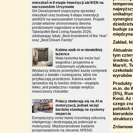
mieszkań w II etapie inwestycji ale!KEN na
temperowa
warszawskim Ursynowie
najwyższ
GH Development rozpoczyna sprzedaż
unikalnyc
mieszkań oraz budowę II etapu inwestycji
synergicz
ale!KEN na warszawskim Ursynowie. Projekt
został właśnie uhonorowany dwoma
dziedzict
prestiżowymi nagrodami w konkursie
buduje za
Tabelaofert Best Living Awards 2026,
międzyna
zdobywając tytuły „Best Investment of the Year”
oraz „Best Dream Family”.
Zakład, k
Aktualnie
Kabina walk-in w niewielkiej
łazience
tym czter
Mała łazienka też może być
średnio 4
wygodna i przyjemna w
Mars®, Tw
codziennym użytkowaniu.
czekolado
Wystarczy dobrze przemyśleć każdy centymetr,
zadbać o światło i rozwiązania, które nie
wyrobów 
przytłaczają przestrzeni. Kabina walk-in
Produkty 
sprawdza się tu bardzo dobrze—wygląda
lekko, jest praktyczna i nadaje wnętrzu
m.in. do W
nowoczesny charakter.
(5%), Rum
Kenii. Aż
Polacy otwierają się na AI w
czego zna
motoryzacji, jednak wciąż
polskich 
bardziej stawiają na systemy
kierunków
wsparcia
Europejczycy coraz lepiej rozumieją sztuczną
strukturz
inteligencję i dostrzegają jej potencjał w
motoryzacji. Międzynarodowe badanie
Zrównowa
przeprowadzone na zlecenie XPENG