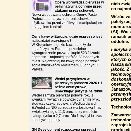
Opera wprowadza pierwszą w
nich zwią
pełni natywną ochronę przed
co najmni
atakami przez schowek
Nowa wbudowana ochrona Opery: Paste
Wśród wd
Protect automatycznie broni schowka
paletyzac
użytkownika przed złośliwymi manipulacjami i
monitoro
przejęciem kontroli.
(AI). Wie
ramach p
Ceny kawy w Europie: gdzie espresso jest
najbardziej przystępne?
oddolne.
W Kiszyniowie, gdzie kawa należy do
najtańszych w Europie, przeciętne
Fabryka w
wynagrodzenie pozwala kupić 523 filiżanki
społeczn
espresso – najmniej spośród 28 badanych
których c
miast. Najczęściej na kawę mogą pozwolić
Naszą siłą
sobie mieszkańcy Amsterdamu, Londynu i
jakość. Z
Paryża.
technolog
doskonal
Wedel przyspiesza w
pierwszym półroczu 2026 r. i
operacyj
rośnie dwucyfrowo,
Janaszó
umacniając pozycję na rynku
przemysłu
Wedel zamyka pierwszą połowę roku z
przyszło
wynikami wyraźnie powyżej dynamiki rynku
słodyczy czekoladowych. Według danych
Technolog
E.Wedel za NIQ sprzedaż wartościowa firmy
zwiększyła się o 11,3 proc., przy wzroście
Zaawanso
całego rynku o 2,7 proc. Dla firmy był to czas
technolo
intensywnej pracy.
zaprojekt
produkcji
GH Development rozpoczyna sprzedaż