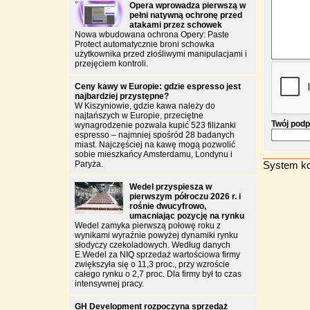
Opera wprowadza pierwszą w
pełni natywną ochronę przed
atakami przez schowek
Nowa wbudowana ochrona Opery: Paste
Protect automatycznie broni schowka
użytkownika przed złośliwymi manipulacjami i
przejęciem kontroli.
Ceny kawy w Europie: gdzie espresso jest
najbardziej przystępne?
W Kiszyniowie, gdzie kawa należy do
najtańszych w Europie, przeciętne
Twój podp
wynagrodzenie pozwala kupić 523 filiżanki
espresso – najmniej spośród 28 badanych
miast. Najczęściej na kawę mogą pozwolić
sobie mieszkańcy Amsterdamu, Londynu i
Paryża.
System ko
Wedel przyspiesza w
pierwszym półroczu 2026 r. i
rośnie dwucyfrowo,
umacniając pozycję na rynku
Wedel zamyka pierwszą połowę roku z
wynikami wyraźnie powyżej dynamiki rynku
słodyczy czekoladowych. Według danych
E.Wedel za NIQ sprzedaż wartościowa firmy
zwiększyła się o 11,3 proc., przy wzroście
całego rynku o 2,7 proc. Dla firmy był to czas
intensywnej pracy.
GH Development rozpoczyna sprzedaż