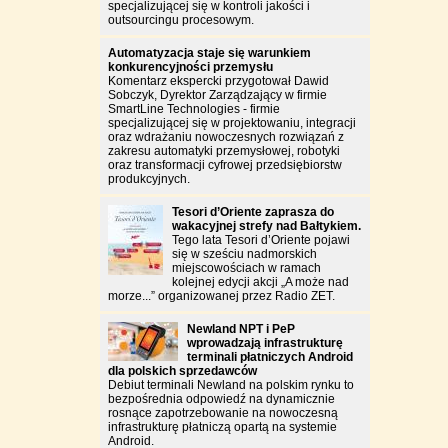
specjalizującej się w kontroli jakości i
outsourcingu procesowym.
Automatyzacja staje się warunkiem
konkurencyjności przemysłu
Komentarz ekspercki przygotował Dawid
Sobczyk, Dyrektor Zarządzający w firmie
SmartLine Technologies - firmie
specjalizującej się w projektowaniu, integracji
oraz wdrażaniu nowoczesnych rozwiązań z
zakresu automatyki przemysłowej, robotyki
oraz transformacji cyfrowej przedsiębiorstw
produkcyjnych.
Tesori d’Oriente zaprasza do
wakacyjnej strefy nad Bałtykiem.
Tego lata Tesori d’Oriente pojawi
się w sześciu nadmorskich
miejscowościach w ramach
kolejnej edycji akcji „A może nad
morze...” organizowanej przez Radio ZET.
Newland NPT i PeP
wprowadzają infrastrukturę
terminali płatniczych Android
dla polskich sprzedawców
Debiut terminali Newland na polskim rynku to
bezpośrednia odpowiedź na dynamicznie
rosnące zapotrzebowanie na nowoczesną
infrastrukturę płatniczą opartą na systemie
Android.