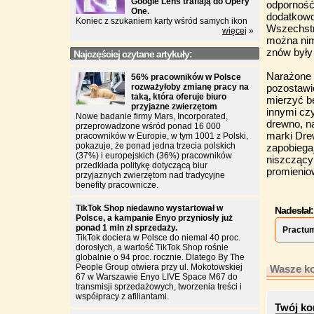
Google Lens trafiają do Opery
odporność
One.
dodatkowo
Koniec z szukaniem karty wśród samych ikon
Wszechstr
więcej
»
można nim
znów były
Najczęściej czytane artykuły:
Narażone n
56% pracowników w Polsce
rozważyłoby zmianę pracy na
pozostawi
taką, która oferuje biuro
mierzyć b
przyjazne zwierzętom
innymi cz
Nowe badanie firmy Mars, Incorporated,
drewno, na
przeprowadzone wśród ponad 16 000
marki Dre
pracowników w Europie, w tym 1001 z Polski,
pokazuje, że ponad jedna trzecia polskich
zapobiega
(37%) i europejskich (36%) pracowników
niszczący
przedkłada politykę dotyczącą biur
promienio
przyjaznych zwierzętom nad tradycyjne
benefity pracownicze.
TikTok Shop niedawno wystartował w
Nadesłał:
Polsce, a kampanie Enyo przyniosły już
ponad 1 mln zł sprzedaży.
Practu
TikTok dociera w Polsce do niemal 40 proc.
dorosłych, a wartość TikTok Shop rośnie
globalnie o 94 proc. rocznie. Dlatego By The
People Group otwiera przy ul. Mokotowskiej
Wasze ko
67 w Warszawie Enyo LIVE Space M67 do
transmisji sprzedażowych, tworzenia treści i
współpracy z afiliantami.
Twój ko