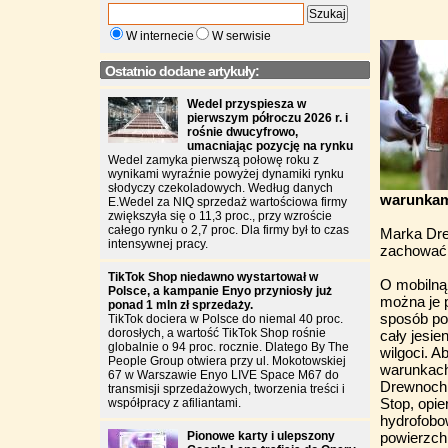
W internecie
W serwisie
Ostatnio dodane artykuły:
Wedel przyspiesza w
pierwszym półroczu 2026 r. i
rośnie dwucyfrowo,
umacniając pozycję na rynku
Wedel zamyka pierwszą połowę roku z
wynikami wyraźnie powyżej dynamiki rynku
słodyczy czekoladowych. Według danych
warunkam
E.Wedel za NIQ sprzedaż wartościowa firmy
zwiększyła się o 11,3 proc., przy wzroście
całego rynku o 2,7 proc. Dla firmy był to czas
Marka Dre
intensywnej pracy.
zachować 
TikTok Shop niedawno wystartował w
O mobilną 
Polsce, a kampanie Enyo przyniosły już
można je 
ponad 1 mln zł sprzedaży.
sposób po
TikTok dociera w Polsce do niemal 40 proc.
dorosłych, a wartość TikTok Shop rośnie
cały jesi
globalnie o 94 proc. rocznie. Dlatego By The
wilgoci. 
People Group otwiera przy ul. Mokotowskiej
warunkach
67 w Warszawie Enyo LIVE Space M67 do
Drewnochr
transmisji sprzedażowych, tworzenia treści i
Stop, opi
współpracy z afiliantami.
hydrofobo
Pionowe karty i ulepszony
powierzch