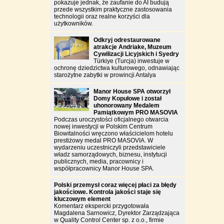
pokazuje jednak, że zaufanie do AI budują
przede wszystkim praktyczne zastosowania
technologii oraz realne korzyści dla
użytkowników.
Odkryj odrestaurowane
atrakcje Andriake, Muzeum
Cywilizacji Licyjskich i Syedry
Türkiye (Turcja) inwestuje w
ochronę dziedzictwa kulturowego, odnawiając
starożytne zabytki w prowincji Antalya
Manor House SPA otworzył
Domy Kopułowe i został
uhonorowany Medalem
Pamiątkowym PRO MASOVIA
Podczas uroczystości oficjalnego otwarcia
nowej inwestycji w Polskim Centrum
Biowitalności wręczono właścicielom hotelu
prestiżowy medal PRO MASOVIA. W
wydarzeniu uczestniczyli przedstawiciele
władz samorządowych, biznesu, instytucji
publicznych, media, pracownicy i
współpracownicy Manor House SPA.
Polski przemysł coraz więcej płaci za błędy
jakościowe. Kontrola jakości staje się
kluczowym element
Komentarz ekspercki przygotowała
Magdalena Sarnowicz, Dyrektor Zarządzająca
w Quality Control Center sp. z o.o., firmie