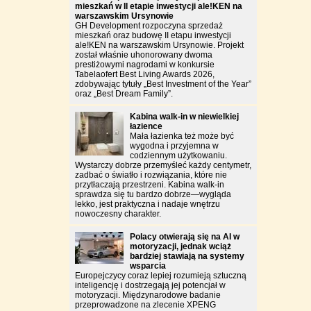
mieszkań w II etapie inwestycji ale!KEN na
warszawskim Ursynowie
GH Development rozpoczyna sprzedaż
mieszkań oraz budowę II etapu inwestycji
ale!KEN na warszawskim Ursynowie. Projekt
został właśnie uhonorowany dwoma
prestiżowymi nagrodami w konkursie
Tabelaofert Best Living Awards 2026,
zdobywając tytuły „Best Investment of the Year”
oraz „Best Dream Family”.
Kabina walk-in w niewielkiej
łazience
Mała łazienka też może być
wygodna i przyjemna w
codziennym użytkowaniu.
Wystarczy dobrze przemyśleć każdy centymetr,
zadbać o światło i rozwiązania, które nie
przytłaczają przestrzeni. Kabina walk-in
sprawdza się tu bardzo dobrze—wygląda
lekko, jest praktyczna i nadaje wnętrzu
nowoczesny charakter.
Polacy otwierają się na AI w
motoryzacji, jednak wciąż
bardziej stawiają na systemy
wsparcia
Europejczycy coraz lepiej rozumieją sztuczną
inteligencję i dostrzegają jej potencjał w
motoryzacji. Międzynarodowe badanie
przeprowadzone na zlecenie XPENG