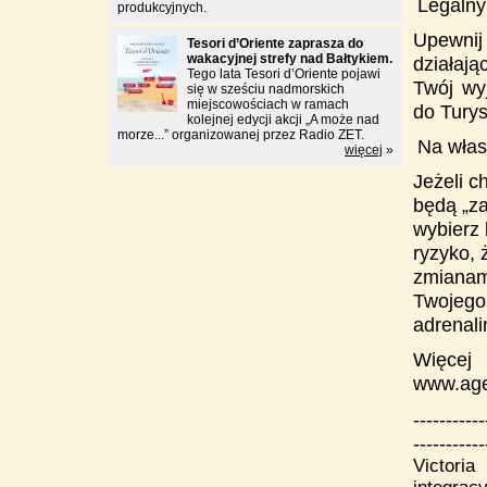
Legalny
6)
produkcyjnych.
Upewnij
Tesori d’Oriente zaprasza do
wakacyjnej strefy nad Bałtykiem.
działaj
Tego lata Tesori d’Oriente pojawi
Twój wy
się w sześciu nadmorskich
miejscowościach w ramach
do Tury
kolejnej edycji akcji „A może nad
morze...” organizowanej przez Radio ZET.
Na włas
7)
więcej
»
Jeżeli c
będą „z
wybierz 
ryzyko, 
zmianami
Twojego 
adrenali
Więcej 
www.age
-----------
-----------
Victoria