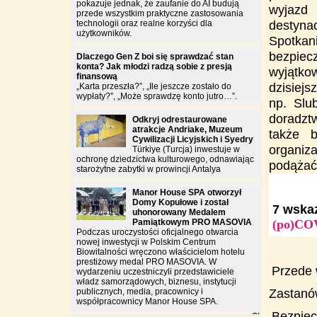
pokazuje jednak, że zaufanie do AI budują
wyjazd
przede wszystkim praktyczne zastosowania
destyna
technologii oraz realne korzyści dla
użytkowników.
Spotka
bezpiec
Dlaczego Gen Z boi się sprawdzać stan
konta? Jak młodzi radzą sobie z presją
wyjątko
finansową
dzisiej
„Karta przeszła?”, „Ile jeszcze zostało do
wypłaty?”, „Może sprawdzę konto jutro…”.
np.
Slu
doradzt
Odkryj odrestaurowane
atrakcje Andriake, Muzeum
także 
Cywilizacji Licyjskich i Syedry
organiza
Türkiye (Turcja) inwestuje w
ochronę dziedzictwa kulturowego, odnawiając
podążać
starożytne zabytki w prowincji Antalya
Manor House SPA otworzył
Domy Kopułowe i został
7 wska
uhonorowany Medalem
Pamiątkowym PRO MASOVIA
(po)CO
Podczas uroczystości oficjalnego otwarcia
nowej inwestycji w Polskim Centrum
Biowitalności wręczono właścicielom hotelu
prestiżowy medal PRO MASOVIA. W
Przede 
1)
wydarzeniu uczestniczyli przedstawiciele
władz samorządowych, biznesu, instytucji
Zastanów
publicznych, media, pracownicy i
współpracownicy Manor House SPA.
Bezpie
2)