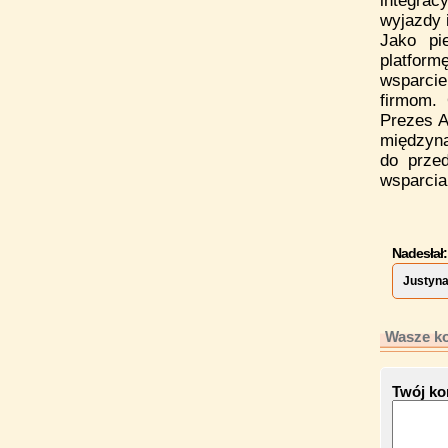
integrac
wyjazdy 
Jako pi
platform
wsparci
firmom.
Prezes A
międzyn
do prze
wsparcia
Nadesłał:
Justyn
Wasze ko
Twój ko