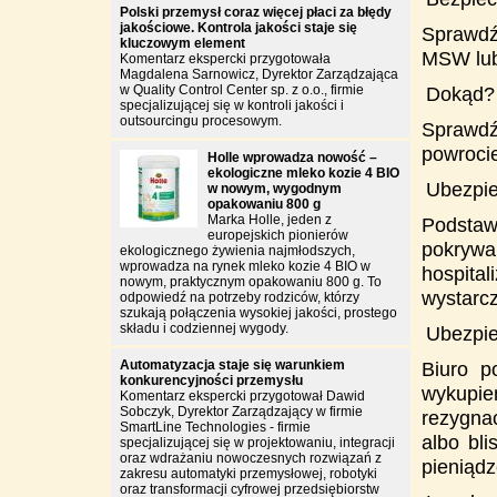
Polski przemysł coraz więcej płaci za błędy
jakościowe. Kontrola jakości staje się
Sprawdź
kluczowym element
MSW lub
Komentarz ekspercki przygotowała
Magdalena Sarnowicz, Dyrektor Zarządzająca
w Quality Control Center sp. z o.o., firmie
Dokąd?
3)
specjalizującej się w kontroli jakości i
outsourcingu procesowym.
Sprawdź
powroci
Holle wprowadza nowość –
ekologiczne mleko kozie 4 BIO
Ubezpie
w nowym, wygodnym
4)
opakowaniu 800 g
Marka Holle, jeden z
Podsta
europejskich pionierów
pokrywa
ekologicznego żywienia najmłodszych,
wprowadza na rynek mleko kozie 4 BIO w
hospita
nowym, praktycznym opakowaniu 800 g. To
wystarcz
odpowiedź na potrzeby rodziców, którzy
szukają połączenia wysokiej jakości, prostego
składu i codziennej wygody.
Ubezpie
5)
Automatyzacja staje się warunkiem
Biuro p
konkurencyjności przemysłu
wykupie
Komentarz ekspercki przygotował Dawid
Sobczyk, Dyrektor Zarządzający w firmie
rezygna
SmartLine Technologies - firmie
albo bl
specjalizującej się w projektowaniu, integracji
oraz wdrażaniu nowoczesnych rozwiązań z
pieniąd
zakresu automatyki przemysłowej, robotyki
oraz transformacji cyfrowej przedsiębiorstw