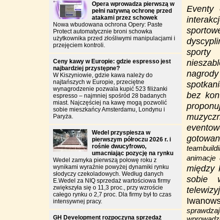
Opera wprowadza pierwszą w
Eventy 
pełni natywną ochronę przed
atakami przez schowek
interak
Nowa wbudowana ochrona Opery: Paste
sportow
Protect automatycznie broni schowka
użytkownika przed złośliwymi manipulacjami i
dyscypl
przejęciem kontroli.
sporty
nieszabl
Ceny kawy w Europie: gdzie espresso jest
najbardziej przystępne?
nagrody
W Kiszyniowie, gdzie kawa należy do
najtańszych w Europie, przeciętne
spotkani
wynagrodzenie pozwala kupić 523 filiżanki
bez kon
espresso – najmniej spośród 28 badanych
miast. Najczęściej na kawę mogą pozwolić
proponu
sobie mieszkańcy Amsterdamu, Londynu i
muzycz
Paryża.
eventow
Wedel przyspiesza w
gotowan
pierwszym półroczu 2026 r. i
rośnie dwucyfrowo,
teambuild
umacniając pozycję na rynku
animacje 
Wedel zamyka pierwszą połowę roku z
między k
wynikami wyraźnie powyżej dynamiki rynku
słodyczy czekoladowych. Według danych
sobie 
E.Wedel za NIQ sprzedaż wartościowa firmy
zwiększyła się o 11,3 proc., przy wzroście
telewi
całego rynku o 2,7 proc. Dla firmy był to czas
Iwanows
intensywnej pracy.
sprawdzaj
GH Development rozpoczyna sprzedaż
wprowadz