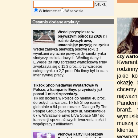
W internecie
W serwisie
Ostatnio dodane artykuły:
Wedel przyspiesza w
pierwszym półroczu 2026 r. i
rośnie dwucyfrowo,
umacniając pozycję na rynku
Wedel zamyka pierwszą połowę roku z
wynikami wyraźnie powyżej dynamiki rynku
czy warto
słodyczy czekoladowych. Według danych
Kwarant
E.Wedel za NIQ sprzedaż wartościowa firmy
zwiększyła się o 11,3 proc., przy wzroście
rodzinn
całego rynku o 2,7 proc. Dla firmy był to czas
jakie k
intensywnej pracy.
okazję, 
TikTok Shop niedawno wystartował w
chcemy 
Polsce, a kampanie Enyo przyniosły już
ponad 1 mln zł sprzedaży.
najważni
TikTok dociera w Polsce do niemal 40 proc.
Pandemi
dorosłych, a wartość TikTok Shop rośnie
globalnie o 94 proc. rocznie. Dlatego By The
branż, 
People Group otwiera przy ul. Mokotowskiej
wymusił
67 w Warszawie Enyo LIVE Space M67 do
transmisji sprzedażowych, tworzenia treści i
muszą o
współpracy z afiliantami.
klienta
Pionowe karty i ulepszony
wewnęt