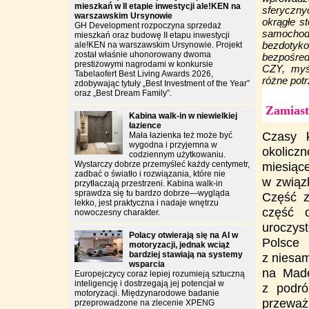
mieszkań w II etapie inwestycji ale!KEN na
sferyczny
warszawskim Ursynowie
okrągłe st
GH Development rozpoczyna sprzedaż
samochod
mieszkań oraz budowę II etapu inwestycji
bezdotyko
ale!KEN na warszawskim Ursynowie. Projekt
został właśnie uhonorowany dwoma
bezpośred
prestiżowymi nagrodami w konkursie
CZY, myś
Tabelaofert Best Living Awards 2026,
różne potr
zdobywając tytuły „Best Investment of the Year”
oraz „Best Dream Family”.
Zamiast
Kabina walk-in w niewielkiej
łazience
Czasy k
Mała łazienka też może być
wygodna i przyjemna w
okoliczn
codziennym użytkowaniu.
Wystarczy dobrze przemyśleć każdy centymetr,
miesiące
zadbać o światło i rozwiązania, które nie
w związ
przytłaczają przestrzeni. Kabina walk-in
sprawdza się tu bardzo dobrze—wygląda
Część z
lekko, jest praktyczna i nadaje wnętrzu
część 
nowoczesny charakter.
uroczys
Polacy otwierają się na AI w
Polsce
motoryzacji, jednak wciąż
bardziej stawiają na systemy
z niesam
wsparcia
na Made
Europejczycy coraz lepiej rozumieją sztuczną
inteligencję i dostrzegają jej potencjał w
z podró
motoryzacji. Międzynarodowe badanie
przeważ
przeprowadzone na zlecenie XPENG