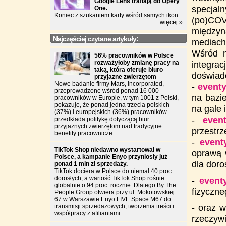
Google Lens trafiają do Opery
specja
One.
Koniec z szukaniem karty wśród samych ikon
(po)C
więcej
»
międzyn
Najczęściej czytane artykuły:
mediach
Wśród n
56% pracowników w Polsce
rozważyłoby zmianę pracy na
integra
taką, która oferuje biuro
doświadc
przyjazne zwierzętom
Nowe badanie firmy Mars, Incorporated,
-
event
przeprowadzone wśród ponad 16 000
na bazi
pracowników w Europie, w tym 1001 z Polski,
pokazuje, że ponad jedna trzecia polskich
na gale 
(37%) i europejskich (36%) pracowników
-
even
przedkłada politykę dotyczącą biur
przyjaznych zwierzętom nad tradycyjne
przestrz
benefity pracownicze.
-
event
TikTok Shop niedawno wystartował w
oprawą 
Polsce, a kampanie Enyo przyniosły już
dla doros
ponad 1 mln zł sprzedaży.
TikTok dociera w Polsce do niemal 40 proc.
dorosłych, a wartość TikTok Shop rośnie
-
event
globalnie o 94 proc. rocznie. Dlatego By The
fizyczne
People Group otwiera przy ul. Mokotowskiej
67 w Warszawie Enyo LIVE Space M67 do
- oraz 
transmisji sprzedażowych, tworzenia treści i
współpracy z afiliantami.
rzeczywi