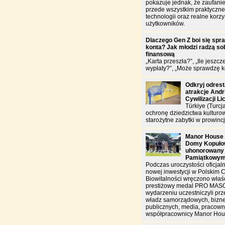
pokazuje jednak, że zaufanie
przede wszystkim praktyczn
technologii oraz realne korzy
użytkowników.
Dlaczego Gen Z boi się spr
konta? Jak młodzi radzą sob
finansową
„Karta przeszła?”, „Ile jeszcz
wypłaty?”, „Może sprawdzę k
Odkryj odres
atrakcje And
Cywilizacji Li
Türkiye (Turcj
ochronę dziedzictwa kulturo
starożytne zabytki w prowincj
Manor House 
Domy Kopułow
uhonorowany
Pamiątkowy
Podczas uroczystości oficjal
nowej inwestycji w Polskim 
Biowitalności wręczono właś
prestiżowy medal PRO MAS
wydarzeniu uczestniczyli prz
władz samorządowych, biznes
publicznych, media, pracowni
współpracownicy Manor Hou