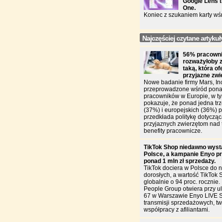
Google Lens t
One.
Koniec z szukaniem karty wś
Najczęściej czytane artykuł
56% pracowni
rozważyłoby 
taką, która of
przyjazne zw
Nowe badanie firmy Mars, In
przeprowadzone wśród pona
pracowników w Europie, w ty
pokazuje, że ponad jedna trz
(37%) i europejskich (36%)
przedkłada politykę dotycząc
przyjaznych zwierzętom nad 
benefity pracownicze.
TikTok Shop niedawno wyst
Polsce, a kampanie Enyo pr
ponad 1 mln zł sprzedaży.
TikTok dociera w Polsce do n
dorosłych, a wartość TikTok 
globalnie o 94 proc. rocznie
People Group otwiera przy u
67 w Warszawie Enyo LIVE 
transmisji sprzedażowych, two
współpracy z afiliantami.