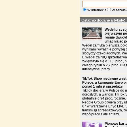
W internecie
W serwisi
Ostatnio dodane artykuły:
Wedel przysp
pierwszym pół
rośnie dwucy
umacniając p
Wedel zamyka pierwszą poło
wynikami wyraźnie powyżej 
słodyczy czekoladowych. W
E.Wedel za NIQ sprzedaż war
zwiększyła się o 11,3 proc., 
całego rynku o 2,7 proc. Dla f
intensywnej pracy.
TikTok Shop niedawno wyst
Polsce, a kampanie Enyo pr
ponad 1 mln zł sprzedaży.
TikTok dociera w Polsce do n
dorosłych, a wartość TikTok 
globalnie o 94 proc. rocznie
People Group otwiera przy u
67 w Warszawie Enyo LIVE 
transmisji sprzedażowych, two
współpracy z afiliantami.
Pionowe karty