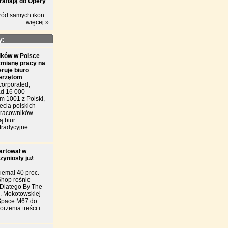
rafiają do Opery
ród samych ikon
więcej
»
y:
ków w Polsce
zmianę pracy na
eruje biuro
ierzętom
corporated,
d 16 000
m 1001 z Polski,
ecia polskich
 pracowników
ą biur
tradycyjne
artował w
zyniosły już
iemal 40 proc.
Shop rośnie
. Dlatego By The
l. Mokotowskiej
Space M67 do
rzenia treści i