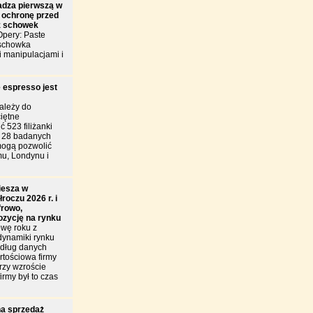
dza pierwszą w
 ochronę przed
z schowek
pery: Paste
 schowka
i manipulacjami i
 espresso jest
ależy do
iętne
 523 filiżanki
d 28 badanych
mogą pozwolić
u, Londynu i
iesza w
roczu 2026 r. i
frowo,
ozycję na rynku
wę roku z
dynamiki rynku
edług danych
tościowa firmy
przy wzroście
irmy był to czas
a sprzedaż