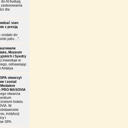
 do AI budują
e zastosowania
ści dla
awdzać stan
ie z presją
e zostało do
onto jutro…”.
taurowane
riake, Muzeum
cyjskich i Syedry
a) inwestuje w
wego, odnawiając
i Antalya
SPA otworzył
e i został
 Medalem
m PRO MASOVIA
nego otwarcia
Centrum
cicielom hotelu
OVIA. W
edstawiciele
u, instytucji
cy i
se SPA.