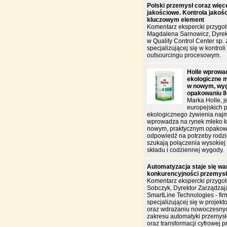
Polski przemysł coraz więce
jakościowe. Kontrola jakości
kluczowym element
Komentarz ekspercki przygo
Magdalena Sarnowicz, Dyrek
w Quality Control Center sp. z
specjalizującej się w kontroli 
outsourcingu procesowym.
Holle wprowa
ekologiczne m
w nowym, wy
opakowaniu 8
Marka Holle, j
europejskich 
ekologicznego żywienia naj
wprowadza na rynek mleko k
nowym, praktycznym opakowa
odpowiedź na potrzeby rodzi
szukają połączenia wysokiej 
składu i codziennej wygody.
Automatyzacja staje się w
konkurencyjności przemys
Komentarz ekspercki przygo
Sobczyk, Dyrektor Zarządzają
SmartLine Technologies - fir
specjalizującej się w projekt
oraz wdrażaniu nowoczesnyc
zakresu automatyki przemysł
oraz transformacji cyfrowej p