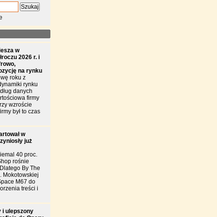
e
iesza w
roczu 2026 r. i
frowo,
ozycję na rynku
wę roku z
dynamiki rynku
edług danych
tościowa firmy
przy wzroście
irmy był to czas
artował w
zyniosły już
iemal 40 proc.
Shop rośnie
. Dlatego By The
l. Mokotowskiej
Space M67 do
rzenia treści i
 i ulepszony