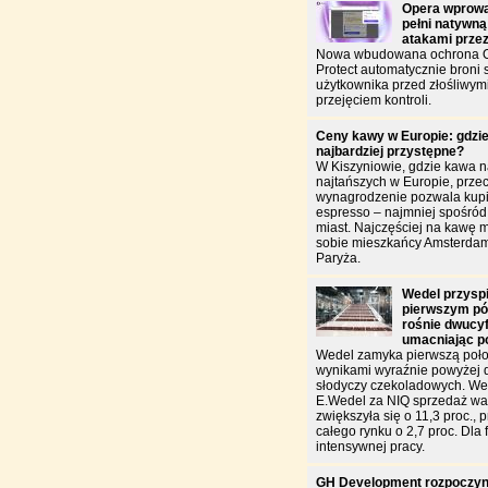
Opera wprowa
pełni natywną
atakami prze
Nowa wbudowana ochrona O
Protect automatycznie broni
użytkownika przed złośliwym
przejęciem kontroli.
Ceny kawy w Europie: gdzie
najbardziej przystępne?
W Kiszyniowie, gdzie kawa n
najtańszych w Europie, przec
wynagrodzenie pozwala kupić
espresso – najmniej spośró
miast. Najczęściej na kawę 
sobie mieszkańcy Amsterdam
Paryża.
Wedel przysp
pierwszym pół
rośnie dwucy
umacniając p
Wedel zamyka pierwszą poło
wynikami wyraźnie powyżej 
słodyczy czekoladowych. W
E.Wedel za NIQ sprzedaż war
zwiększyła się o 11,3 proc., 
całego rynku o 2,7 proc. Dla f
intensywnej pracy.
GH Development rozpoczyn