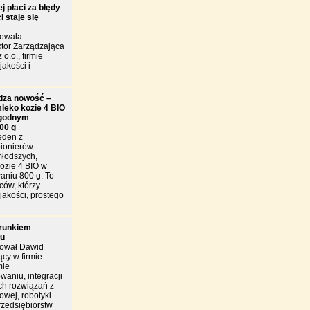
j płaci za błędy
 staje się
towała
tor Zarządzająca
 o.o., firmie
jakości i
dza nowość –
leko kozie 4 BIO
godnym
00 g
eden z
pionierów
młodszych,
ozie 4 BIO w
niu 800 g. To
ców, którzy
jakości, prostego
arunkiem
łu
tował Dawid
cy w firmie
mie
owaniu, integracji
h rozwiązań z
owej, robotyki
rzedsiębiorstw