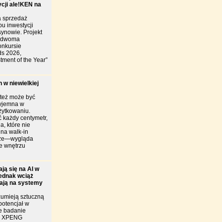
ycji ale!KEN na
 sprzedaż
u inwestycji
ynowie. Projekt
y dwoma
onkursie
ds 2026,
tment of the Year”
 w niewielkiej
 też może być
zyjemna w
żytkowaniu.
 każdy centymetr,
a, które nie
ina walk-in
brze—wygląda
je wnętrzu
ją się na AI w
jednak wciąż
iają na systemy
zumieją sztuczną
 potencjał w
e badanie
ie XPENG