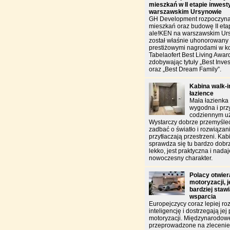
mieszkań w II etapie inwest
warszawskim Ursynowie
GH Development rozpoczyna
mieszkań oraz budowę II etap
ale!KEN na warszawskim Urs
został właśnie uhonorowan
prestiżowymi nagrodami w k
Tabelaofert Best Living Awar
zdobywając tytuły „Best Inves
oraz „Best Dream Family”.
Kabina walk-in
łazience
Mała łazienka
wygodna i pr
codziennym u
Wystarczy dobrze przemyśleć
zadbać o światło i rozwiązani
przytłaczają przestrzeni. Kab
sprawdza się tu bardzo do
lekko, jest praktyczna i nada
nowoczesny charakter.
Polacy otwiera
motoryzacji, 
bardziej staw
wsparcia
Europejczycy coraz lepiej ro
inteligencję i dostrzegają jej
motoryzacji. Międzynarodow
przeprowadzone na zlecen