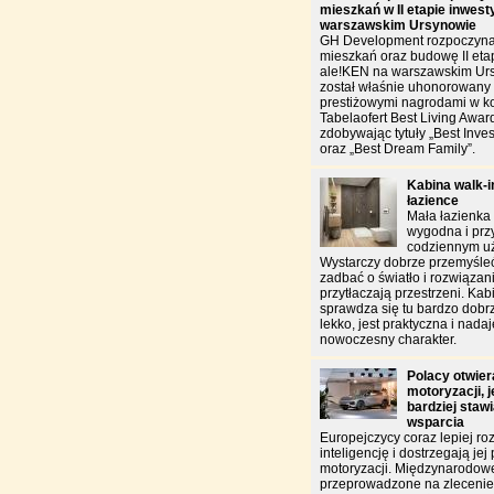
mieszkań w II etapie inwest
warszawskim Ursynowie
GH Development rozpoczyna
mieszkań oraz budowę II etap
ale!KEN na warszawskim Urs
został właśnie uhonorowan
prestiżowymi nagrodami w k
Tabelaofert Best Living Awar
zdobywając tytuły „Best Inves
oraz „Best Dream Family”.
Kabina walk-in
łazience
Mała łazienka
wygodna i pr
codziennym u
Wystarczy dobrze przemyśleć
zadbać o światło i rozwiązani
przytłaczają przestrzeni. Kab
sprawdza się tu bardzo do
lekko, jest praktyczna i nada
nowoczesny charakter.
Polacy otwiera
motoryzacji, 
bardziej staw
wsparcia
Europejczycy coraz lepiej ro
inteligencję i dostrzegają jej
motoryzacji. Międzynarodow
przeprowadzone na zlecen