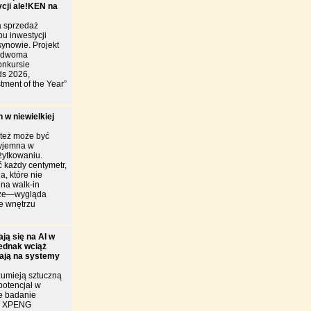
ycji ale!KEN na
 sprzedaż
u inwestycji
ynowie. Projekt
y dwoma
onkursie
ds 2026,
tment of the Year”
 w niewielkiej
 też może być
zyjemna w
żytkowaniu.
 każdy centymetr,
a, które nie
ina walk-in
brze—wygląda
je wnętrzu
ją się na AI w
jednak wciąż
iają na systemy
zumieją sztuczną
 potencjał w
e badanie
ie XPENG