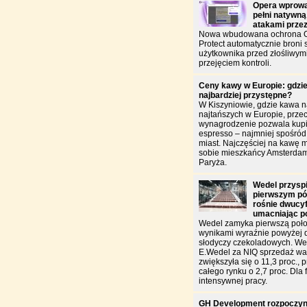
Opera wprowa
pełni natywną
atakami prze
Nowa wbudowana ochrona O
Protect automatycznie broni
użytkownika przed złośliwym
przejęciem kontroli.
Ceny kawy w Europie: gdzie
najbardziej przystępne?
W Kiszyniowie, gdzie kawa n
najtańszych w Europie, przec
wynagrodzenie pozwala kupić
espresso – najmniej spośró
miast. Najczęściej na kawę 
sobie mieszkańcy Amsterdam
Paryża.
Wedel przysp
pierwszym pół
rośnie dwucy
umacniając p
Wedel zamyka pierwszą poło
wynikami wyraźnie powyżej 
słodyczy czekoladowych. W
E.Wedel za NIQ sprzedaż war
zwiększyła się o 11,3 proc., 
całego rynku o 2,7 proc. Dla f
intensywnej pracy.
GH Development rozpoczyn