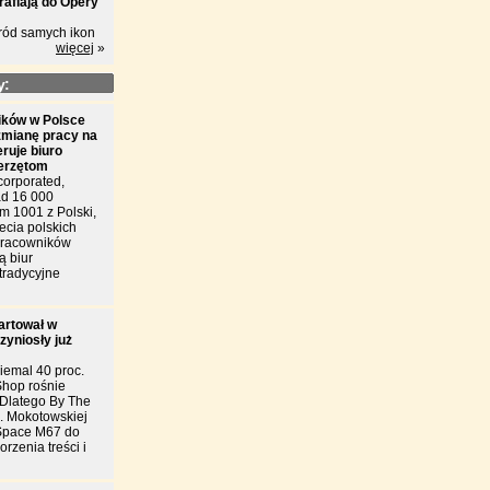
rafiają do Opery
ród samych ikon
więcej
»
y:
ków w Polsce
zmianę pracy na
eruje biuro
ierzętom
corporated,
d 16 000
m 1001 z Polski,
ecia polskich
 pracowników
ą biur
tradycyjne
artował w
zyniosły już
iemal 40 proc.
Shop rośnie
. Dlatego By The
l. Mokotowskiej
Space M67 do
rzenia treści i