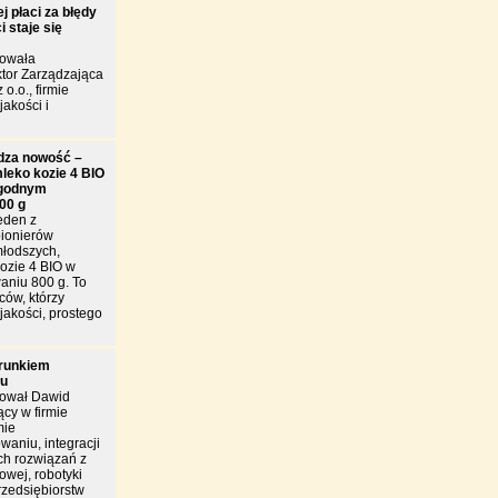
j płaci za błędy
 staje się
towała
tor Zarządzająca
 o.o., firmie
jakości i
dza nowość –
leko kozie 4 BIO
godnym
00 g
eden z
pionierów
młodszych,
ozie 4 BIO w
niu 800 g. To
ców, którzy
jakości, prostego
arunkiem
łu
tował Dawid
cy w firmie
mie
owaniu, integracji
h rozwiązań z
owej, robotyki
rzedsiębiorstw