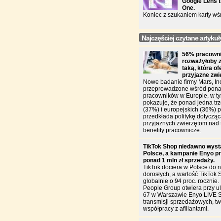
Google Lens t
One.
Koniec z szukaniem karty wś
Najczęściej czytane artykuł
56% pracowni
rozważyłoby 
taką, która of
przyjazne zw
Nowe badanie firmy Mars, In
przeprowadzone wśród pona
pracowników w Europie, w ty
pokazuje, że ponad jedna trz
(37%) i europejskich (36%)
przedkłada politykę dotycząc
przyjaznych zwierzętom nad 
benefity pracownicze.
TikTok Shop niedawno wyst
Polsce, a kampanie Enyo pr
ponad 1 mln zł sprzedaży.
TikTok dociera w Polsce do n
dorosłych, a wartość TikTok 
globalnie o 94 proc. rocznie
People Group otwiera przy u
67 w Warszawie Enyo LIVE 
transmisji sprzedażowych, two
współpracy z afiliantami.