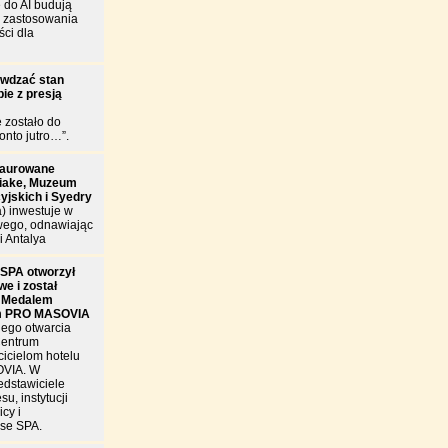
 do AI budują
e zastosowania
ści dla
awdzać stan
ie z presją
e zostało do
onto jutro…”.
taurowane
riake, Muzeum
cyjskich i Syedry
a) inwestuje w
wego, odnawiając
i Antalya
SPA otworzył
e i został
 Medalem
m PRO MASOVIA
nego otwarcia
Centrum
cicielom hotelu
OVIA. W
edstawiciele
u, instytucji
cy i
se SPA.