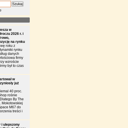
e
iesza w
roczu 2026 r. i
frowo,
ozycję na rynku
wę roku z
dynamiki rynku
edług danych
tościowa firmy
przy wzroście
irmy był to czas
artował w
zyniosły już
iemal 40 proc.
Shop rośnie
. Dlatego By The
l. Mokotowskiej
Space M67 do
rzenia treści i
 i ulepszony