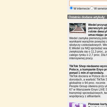
W internecie
W serwisi
Ostatnio dodane artykuły:
Wedel przysp
pierwszym pół
rośnie dwucy
umacniając p
Wedel zamyka pierwszą poło
wynikami wyraźnie powyżej 
słodyczy czekoladowych. W
E.Wedel za NIQ sprzedaż war
zwiększyła się o 11,3 proc., 
całego rynku o 2,7 proc. Dla f
intensywnej pracy.
TikTok Shop niedawno wyst
Polsce, a kampanie Enyo pr
ponad 1 mln zł sprzedaży.
TikTok dociera w Polsce do n
dorosłych, a wartość TikTok 
globalnie o 94 proc. rocznie
People Group otwiera przy u
67 w Warszawie Enyo LIVE 
transmisji sprzedażowych, two
współpracy z afiliantami.
Pionowe karty