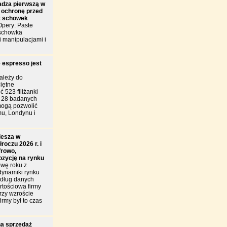
dza pierwszą w
 ochronę przed
z schowek
pery: Paste
 schowka
i manipulacjami i
 espresso jest
ależy do
iętne
 523 filiżanki
d 28 badanych
mogą pozwolić
u, Londynu i
iesza w
roczu 2026 r. i
frowo,
ozycję na rynku
wę roku z
dynamiki rynku
edług danych
tościowa firmy
przy wzroście
irmy był to czas
a sprzedaż