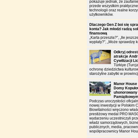
pokazuje jednak, że zaufanie
przede wszystkim praktyczn
technologii oraz realne korzy
użytkowników.
Dlaczego Gen Z boi się spr
konta? Jak młodzi radzą sob
finansową
„Karta przeszła?”, „Ile jeszcz
wypłaty?”, „Może sprawdzę k
Odkryj odres
atrakcje And
Cywilizacji Li
Türkiye (Turcj
ochronę dziedzictwa kulturo
starożytne zabytki w prowincj
Manor House 
Domy Kopułow
uhonorowany
Pamiątkowy
Podczas uroczystości oficjal
nowej inwestycji w Polskim 
Biowitalności wręczono właś
prestiżowy medal PRO MAS
wydarzeniu uczestniczyli prz
władz samorządowych, biznes
publicznych, media, pracowni
współpracownicy Manor Hou