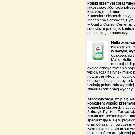
Polski przemysł coraz więce
jakościowe. Kontrola jakości
kluczowym element
Komentarz ekspercki przygo
Magdalena Sarnowicz, Dyrek
w Quality Control Center sp. z
specjalizującej się w kontroli 
outsourcingu procesowym.
Holle wprowa
ekologiczne m
w nowym, wy
opakowaniu 8
Marka Holle, j
europejskich 
ekologicznego żywienia naj
wprowadza na rynek mleko k
nowym, praktycznym opakowa
odpowiedź na potrzeby rodzi
szukają połączenia wysokiej 
składu i codziennej wygody.
Automatyzacja staje się w
konkurencyjności przemys
Komentarz ekspercki przygo
Sobczyk, Dyrektor Zarządzają
SmartLine Technologies - fir
specjalizującej się w projekt
oraz wdrażaniu nowoczesnyc
zakresu automatyki przemysł
oraz transformacji cyfrowej p