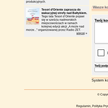
produkcyjnych.
Wasze ko
Tesori d’Oriente zaprasza do
wakacyjnej strefy nad Bałtykiem.
Tego lata Tesori d’Oriente pojawi
się w sześciu nadmorskich
Twój ko
miejscowościach w ramach
kolejnej edycji akcji „A może nad
morze...” organizowanej przez Radio ZET.
więcej
»
Twój podp
System ko
© Copyr
Regulamin, Polityka Pry