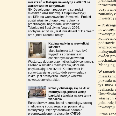
przedszkol
mieszkań w II etapie inwestycji ale!KEN na
infrastruk
warszawskim Ursynowie
pozytywne 
GH Development rozpoczyna sprzedaż
mieszkań oraz budowę II etapu inwestycji
zaufanie, 
ale!KEN na warszawskim Ursynowie. Projekt
inwestycyj
został właśnie uhonorowany dwoma
prestiżowymi nagrodami w konkursie
– Postrze
Tabelaofert Best Living Awards 2026,
nowoczesne
zdobywając tytuły „Best Investment of the Year”
inwestycje
oraz „Best Dream Family”.
kompetencj
podstawie
Kabina walk-in w niewielkiej
wypracowa
łazience
Mała łazienka też może być
maksymaliz
wygodna i przyjemna w
dwóch pro
codziennym użytkowaniu.
mechanizmu
Wystarczy dobrze przemyśleć każdy centymetr,
Managing 
zadbać o światło i rozwiązania, które nie
przytłaczają przestrzeni. Kabina walk-in
W ramach 
sprawdza się tu bardzo dobrze—wygląda
mieszkanio
lekko, jest praktyczna i nadaje wnętrzu
nowoczesny charakter.
pozwala na
tys. mkw. 
Polacy otwierają się na AI w
realizacja
motoryzacji, jednak wciąż
Umożliwia 
bardziej stawiają na systemy
własnych ś
wsparcia
pełni rolę
Europejczycy coraz lepiej rozumieją sztuczną
inteligencję i dostrzegają jej potencjał w
inwestycji
motoryzacji. Międzynarodowe badanie
przeprowadzone na zlecenie XPENG
Firma zap