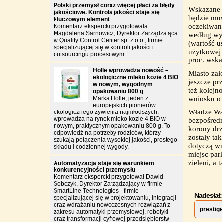
Polski przemysł coraz więcej płaci za błędy
Wskazane z
jakościowe. Kontrola jakości staje się
będzie mus
kluczowym element
oczekiwane
Komentarz ekspercki przygotowała
Magdalena Sarnowicz, Dyrektor Zarządzająca
według wy
w Quality Control Center sp. z o.o., firmie
(wartość u
specjalizującej się w kontroli jakości i
użytkowej
outsourcingu procesowym.
proc. wska
Holle wprowadza nowość –
Miasto zał
ekologiczne mleko kozie 4 BIO
jeszcze pr
w nowym, wygodnym
też kolejn
opakowaniu 800 g
Marka Holle, jeden z
wniosku o 
europejskich pionierów
Władze War
ekologicznego żywienia najmłodszych,
wprowadza na rynek mleko kozie 4 BIO w
bezpośred
nowym, praktycznym opakowaniu 800 g. To
korony drz
odpowiedź na potrzeby rodziców, którzy
zostały ta
szukają połączenia wysokiej jakości, prostego
dotyczą wn
składu i codziennej wygody.
miejsc pa
zieleni, 
Automatyzacja staje się warunkiem
konkurencyjności przemysłu
Komentarz ekspercki przygotował Dawid
Sobczyk, Dyrektor Zarządzający w firmie
SmartLine Technologies - firmie
Nadesłał:
specjalizującej się w projektowaniu, integracji
oraz wdrażaniu nowoczesnych rozwiązań z
prestig
zakresu automatyki przemysłowej, robotyki
oraz transformacji cyfrowej przedsiębiorstw