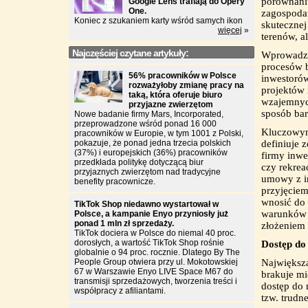
porównani
Google Lens trafiają do Opery
One.
zagospoda
Koniec z szukaniem karty wśród samych ikon
skutecznej
więcej
»
terenów, a
Najczęściej czytane artykuły:
Wprowadze
procesów b
56% pracowników w Polsce
inwestorów
rozważyłoby zmianę pracy na
projektów 
taką, która oferuje biuro
wzajemnyc
przyjazne zwierzętom
sposób bar
Nowe badanie firmy Mars, Incorporated,
przeprowadzone wśród ponad 16 000
Kluczowym
pracowników w Europie, w tym 1001 z Polski,
pokazuje, że ponad jedna trzecia polskich
definiuje 
(37%) i europejskich (36%) pracowników
firmy inwe
przedkłada politykę dotyczącą biur
czy rekrea
przyjaznych zwierzętom nad tradycyjne
umowy z in
benefity pracownicze.
przyjęciem
wnosić do 
TikTok Shop niedawno wystartował w
warunków r
Polsce, a kampanie Enyo przyniosły już
ponad 1 mln zł sprzedaży.
złożeniem
TikTok dociera w Polsce do niemal 40 proc.
dorosłych, a wartość TikTok Shop rośnie
Dostęp do
globalnie o 94 proc. rocznie. Dlatego By The
People Group otwiera przy ul. Mokotowskiej
Największą
67 w Warszawie Enyo LIVE Space M67 do
brakuje m
transmisji sprzedażowych, tworzenia treści i
dostęp do 
współpracy z afiliantami.
tzw. trudn