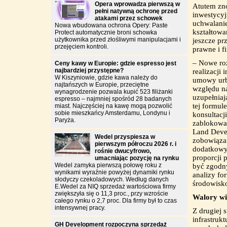
Opera wprowadza pierwszą w
Atutem zn
pełni natywną ochronę przed
inwestycyj
atakami przez schowek
uchwalanie
Nowa wbudowana ochrona Opery: Paste
kształtowa
Protect automatycznie broni schowka
użytkownika przed złośliwymi manipulacjami i
jeszcze p
przejęciem kontroli.
prawne i f
– Nowe roz
Ceny kawy w Europie: gdzie espresso jest
najbardziej przystępne?
realizacji
W Kiszyniowie, gdzie kawa należy do
umowy urba
najtańszych w Europie, przeciętne
względu n
wynagrodzenie pozwala kupić 523 filiżanki
uzupełniaj
espresso – najmniej spośród 28 badanych
tej formu
miast. Najczęściej na kawę mogą pozwolić
sobie mieszkańcy Amsterdamu, Londynu i
konsultacj
Paryża.
zablokowan
Land Devel
Wedel przyspiesza w
zobowiązan
pierwszym półroczu 2026 r. i
dodatkowyc
rośnie dwucyfrowo,
proporcji 
umacniając pozycję na rynku
Wedel zamyka pierwszą połowę roku z
być zgodn
wynikami wyraźnie powyżej dynamiki rynku
analizy fo
słodyczy czekoladowych. Według danych
środowisk
E.Wedel za NIQ sprzedaż wartościowa firmy
zwiększyła się o 11,3 proc., przy wzroście
Walory w
całego rynku o 2,7 proc. Dla firmy był to czas
intensywnej pracy.
Z drugiej 
infrastrukt
GH Development rozpoczyna sprzedaż