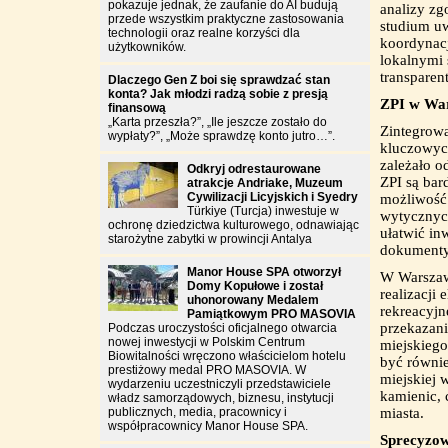
pokazuje jednak, że zaufanie do AI budują
analizy zg
przede wszystkim praktyczne zastosowania
studium u
technologii oraz realne korzyści dla
koordynac
użytkowników.
lokalnymi 
transparen
Dlaczego Gen Z boi się sprawdzać stan
konta? Jak młodzi radzą sobie z presją
ZPI w Wa
finansową
„Karta przeszła?”, „Ile jeszcze zostało do
Zintegrowa
wypłaty?”, „Może sprawdzę konto jutro…”.
kluczowych
zależało o
Odkryj odrestaurowane
ZPI są bar
atrakcje Andriake, Muzeum
Cywilizacji Licyjskich i Syedry
możliwość
Türkiye (Turcja) inwestuje w
wytycznych
ochronę dziedzictwa kulturowego, odnawiając
ułatwić i
starożytne zabytki w prowincji Antalya
dokumenty 
Manor House SPA otworzył
W Warszawi
Domy Kopułowe i został
realizacji
uhonorowany Medalem
rekreacyjn
Pamiątkowym PRO MASOVIA
przekazani
Podczas uroczystości oficjalnego otwarcia
nowej inwestycji w Polskim Centrum
miejskieg
Biowitalności wręczono właścicielom hotelu
być równie
prestiżowy medal PRO MASOVIA. W
miejskiej 
wydarzeniu uczestniczyli przedstawiciele
kamienic, 
władz samorządowych, biznesu, instytucji
publicznych, media, pracownicy i
miasta.
współpracownicy Manor House SPA.
Sprecyzow