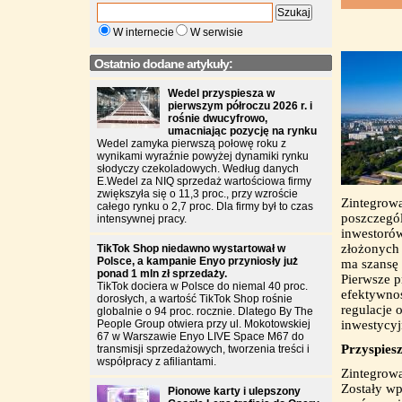
W internecie
W serwisie
Ostatnio dodane artykuły:
Wedel przyspiesza w
pierwszym półroczu 2026 r. i
rośnie dwucyfrowo,
umacniając pozycję na rynku
Wedel zamyka pierwszą połowę roku z
wynikami wyraźnie powyżej dynamiki rynku
słodyczy czekoladowych. Według danych
E.Wedel za NIQ sprzedaż wartościowa firmy
zwiększyła się o 11,3 proc., przy wzroście
Zintegrowa
całego rynku o 2,7 proc. Dla firmy był to czas
poszczegól
intensywnej pracy.
inwestorów
złożonych 
TikTok Shop niedawno wystartował w
Polsce, a kampanie Enyo przyniosły już
ma szansę 
ponad 1 mln zł sprzedaży.
Pierwsze p
TikTok dociera w Polsce do niemal 40 proc.
efektywnoś
dorosłych, a wartość TikTok Shop rośnie
regulacje 
globalnie o 94 proc. rocznie. Dlatego By The
People Group otwiera przy ul. Mokotowskiej
inwestycyj
67 w Warszawie Enyo LIVE Space M67 do
Przyspies
transmisji sprzedażowych, tworzenia treści i
współpracy z afiliantami.
Zintegrowa
Zostały wp
Pionowe karty i ulepszony