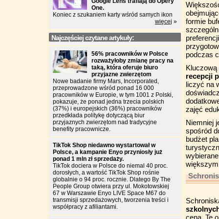
Google Lens trafiają do Opery
Większość 
One.
obejmują
Koniec z szukaniem karty wśród samych ikon
formie buf
więcej
»
szczególn
Najczęściej czytane artykuły:
preferencj
przygotow
56% pracowników w Polsce
podczas c
rozważyłoby zmianę pracy na
Kluczową z
taką, która oferuje biuro
przyjazne zwierzętom
recepcji 
Nowe badanie firmy Mars, Incorporated,
liczyć na 
przeprowadzone wśród ponad 16 000
doświadcz
pracowników w Europie, w tym 1001 z Polski,
dodatkowe
pokazuje, że ponad jedna trzecia polskich
(37%) i europejskich (36%) pracowników
zajęć edu
przedkłada politykę dotyczącą biur
Niemniej 
przyjaznych zwierzętom nad tradycyjne
benefity pracownicze.
spośród d
budżet pl
TikTok Shop niedawno wystartował w
turystycz
Polsce, a kampanie Enyo przyniosły już
wybierane
ponad 1 mln zł sprzedaży.
większym
TikTok dociera w Polsce do niemal 40 proc.
dorosłych, a wartość TikTok Shop rośnie
Schronis
globalnie o 94 proc. rocznie. Dlatego By The
People Group otwiera przy ul. Mokotowskiej
67 w Warszawie Enyo LIVE Space M67 do
transmisji sprzedażowych, tworzenia treści i
Schronisk
współpracy z afiliantami.
szkolnyc
ceną. Te 