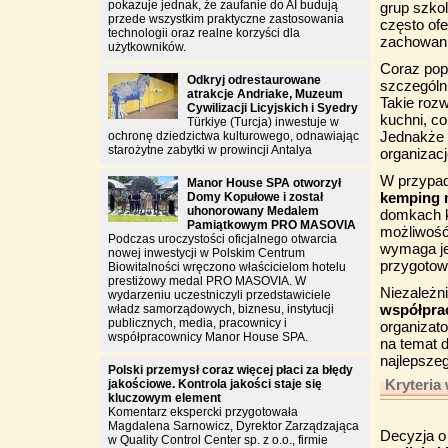
pokazuje jednak, że zaufanie do AI budują
grup szkol
przede wszystkim praktyczne zastosowania
często of
technologii oraz realne korzyści dla
zachowani
użytkowników.
Coraz popu
Odkryj odrestaurowane
szczególn
atrakcje Andriake, Muzeum
Takie roz
Cywilizacji Licyjskich i Syedry
kuchni, c
Türkiye (Turcja) inwestuje w
Jednakże 
ochronę dziedzictwa kulturowego, odnawiając
starożytne zabytki w prowincji Antalya
organizac
W przypad
Manor House SPA otworzył
kemping 
Domy Kopułowe i został
uhonorowany Medalem
domkach k
Pamiątkowym PRO MASOVIA
możliwość
Podczas uroczystości oficjalnego otwarcia
wymaga je
nowej inwestycji w Polskim Centrum
przygotow
Biowitalności wręczono właścicielom hotelu
prestiżowy medal PRO MASOVIA. W
Niezależn
wydarzeniu uczestniczyli przedstawiciele
współpra
władz samorządowych, biznesu, instytucji
publicznych, media, pracownicy i
organizato
współpracownicy Manor House SPA.
na temat 
najlepszeg
Polski przemysł coraz więcej płaci za błędy
Kryteria
jakościowe. Kontrola jakości staje się
kluczowym element
Komentarz ekspercki przygotowała
Magdalena Sarnowicz, Dyrektor Zarządzająca
Decyzja o 
w Quality Control Center sp. z o.o., firmie