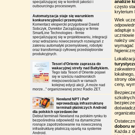
analizie 
specjalizującej się w kontroli jakości i
outsourcingu procesowym.
często st
kryterium
Automatyzacja staje się warunkiem
Wiek ucze
konkurencyjności przemysłu
Komentarz ekspercki przygotował Dawid
odpowiedn
Sobczyk, Dyrektor Zarządzający w firmie
adaptuje 
SmartLine Technologies - firmie
uczniowie
specjalizującej się w projektowaniu, integracji
należy uw
oraz wdrażaniu nowoczesnych rozwiązań z
wymagać d
zakresu automatyki przemysłowej, robotyki
oraz transformacji cyfrowej przedsiębiorstw
higieniczn
produkcyjnych.
Lokalizac
turystyc
Tesori d’Oriente zaprasza do
wakacyjnej strefy nad Bałtykiem.
zakwatero
Tego lata Tesori d’Oriente pojawi
lokalnego,
się w sześciu nadmorskich
strony obi
miejscowościach w ramach
ceny, wym
kolejnej edycji akcji „A może nad
morze...” organizowanej przez Radio ZET.
Bezpiecze
szkolnych
Newland NPT i PeP
bezpiecze
wprowadzają infrastrukturę
doświadcz
terminali płatniczych Android
dla polskich sprzedawców
organizat
Debiut terminali Newland na polskim rynku to
bezpośrednia odpowiedź na dynamicznie
Ostateczn
rosnące zapotrzebowanie na nowoczesną
doboru w
infrastrukturę płatniczą opartą na systemie
Każda z d
Android.