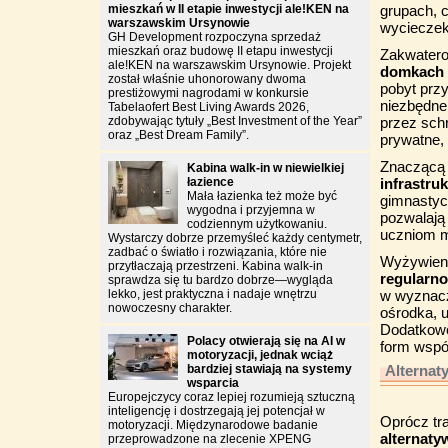
mieszkań w II etapie inwestycji ale!KEN na
grupach, c
warszawskim Ursynowie
wycieczek
GH Development rozpoczyna sprzedaż
mieszkań oraz budowę II etapu inwestycji
Zakwater
ale!KEN na warszawskim Ursynowie. Projekt
domkach 
został właśnie uhonorowany dwoma
pobyt prz
prestiżowymi nagrodami w konkursie
niezbędne
Tabelaofert Best Living Awards 2026,
zdobywając tytuły „Best Investment of the Year”
przez sch
oraz „Best Dream Family”.
prywatne, 
Znaczącą
Kabina walk-in w niewielkiej
łazience
infrastru
Mała łazienka też może być
gimnastycz
wygodna i przyjemna w
pozwalają
codziennym użytkowaniu.
uczniom m
Wystarczy dobrze przemyśleć każdy centymetr,
zadbać o światło i rozwiązania, które nie
Wyżywieni
przytłaczają przestrzeni. Kabina walk-in
regularno
sprawdza się tu bardzo dobrze—wygląda
lekko, jest praktyczna i nadaje wnętrzu
w wyznacz
nowoczesny charakter.
ośrodka, 
Dodatkowo 
Polacy otwierają się na AI w
form wspó
motoryzacji, jednak wciąż
bardziej stawiają na systemy
Alternat
wsparcia
Europejczycy coraz lepiej rozumieją sztuczną
inteligencję i dostrzegają jej potencjał w
Oprócz tr
motoryzacji. Międzynarodowe badanie
alternaty
przeprowadzone na zlecenie XPENG