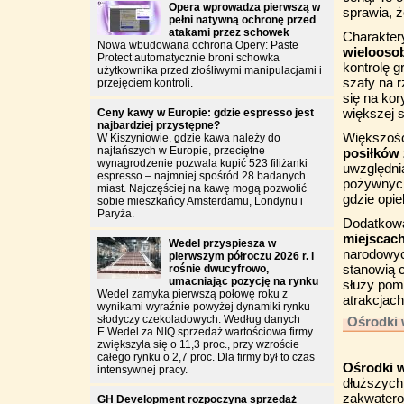
Opera wprowadza pierwszą w
sprawia, 
pełni natywną ochronę przed
atakami przez schowek
Charakter
Nowa wbudowana ochrona Opery: Paste
wielooso
Protect automatycznie broni schowka
kontrolę 
użytkownika przed złośliwymi manipulacjami i
szafy na 
przejęciem kontroli.
się na kor
większej s
Ceny kawy w Europie: gdzie espresso jest
najbardziej przystępne?
Większość
W Kiszyniowie, gdzie kawa należy do
najtańszych w Europie, przeciętne
posiłków
wynagrodzenie pozwala kupić 523 filiżanki
uwzględnia
espresso – najmniej spośród 28 badanych
pożywnych
miast. Najczęściej na kawę mogą pozwolić
gdzie opi
sobie mieszkańcy Amsterdamu, Londynu i
Paryża.
Dodatkową
miejscac
Wedel przyspiesza w
narodowych
pierwszym półroczu 2026 r. i
stanowią 
rośnie dwucyfrowo,
umacniając pozycję na rynku
służy pomo
Wedel zamyka pierwszą połowę roku z
atrakcjach
wynikami wyraźnie powyżej dynamiki rynku
słodyczy czekoladowych. Według danych
Ośrodki 
E.Wedel za NIQ sprzedaż wartościowa firmy
zwiększyła się o 11,3 proc., przy wzroście
całego rynku o 2,7 proc. Dla firmy był to czas
Ośrodki 
intensywnej pracy.
dłuższych
zakwatero
GH Development rozpoczyna sprzedaż