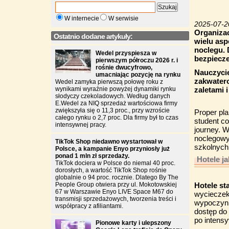
W internecie
W serwisie
2025-07-2
Organiza
Ostatnio dodane artykuły:
wielu asp
noclegu. 
Wedel przyspiesza w
bezpiecze
pierwszym półroczu 2026 r. i
rośnie dwucyfrowo,
Nauczycie
umacniając pozycję na rynku
zakwatero
Wedel zamyka pierwszą połowę roku z
wynikami wyraźnie powyżej dynamiki rynku
zaletami 
słodyczy czekoladowych. Według danych
E.Wedel za NIQ sprzedaż wartościowa firmy
zwiększyła się o 11,3 proc., przy wzroście
Proper pla
całego rynku o 2,7 proc. Dla firmy był to czas
student co
intensywnej pracy.
journey. W
noclegowy
TikTok Shop niedawno wystartował w
szkolnych
Polsce, a kampanie Enyo przyniosły już
ponad 1 mln zł sprzedaży.
Hotele j
TikTok dociera w Polsce do niemal 40 proc.
dorosłych, a wartość TikTok Shop rośnie
globalnie o 94 proc. rocznie. Dlatego By The
People Group otwiera przy ul. Mokotowskiej
Hotele st
67 w Warszawie Enyo LIVE Space M67 do
wycieczek
transmisji sprzedażowych, tworzenia treści i
wypoczynk
współpracy z afiliantami.
dostęp do
po intens
Pionowe karty i ulepszony