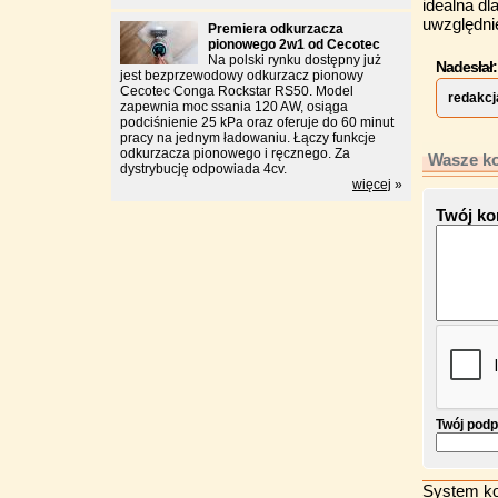
idealna d
uwzględni
Premiera odkurzacza
pionowego 2w1 od Cecotec
Na polski rynku dostępny już
Nadesłał:
jest bezprzewodowy odkurzacz pionowy
Cecotec Conga Rockstar RS50. Model
redakcj
zapewnia moc ssania 120 AW, osiąga
podciśnienie 25 kPa oraz oferuje do 60 minut
pracy na jednym ładowaniu. Łączy funkcje
odkurzacza pionowego i ręcznego. Za
Wasze ko
dystrybucję odpowiada 4cv.
więcej
»
Twój ko
Twój podp
System ko