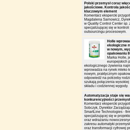
Polski przemysł coraz więce
jakościowe. Kontrola jakości
kluczowym element
Komentarz ekspercki przygo
Magdalena Sarnowicz, Dyrek
w Quality Control Center sp. z
specjalizującej się w kontroli 
outsourcingu procesowym.
Holle wprowa
ekologiczne m
w nowym, wy
opakowaniu 8
Marka Holle, j
europejskich 
ekologicznego żywienia naj
wprowadza na rynek mleko k
nowym, praktycznym opakowa
odpowiedź na potrzeby rodzi
szukają połączenia wysokiej 
składu i codziennej wygody.
Automatyzacja staje się w
konkurencyjności przemys
Komentarz ekspercki przygo
Sobczyk, Dyrektor Zarządzają
SmartLine Technologies - fir
specjalizującej się w projekt
oraz wdrażaniu nowoczesnyc
zakresu automatyki przemysł
oraz transformacji cyfrowej p