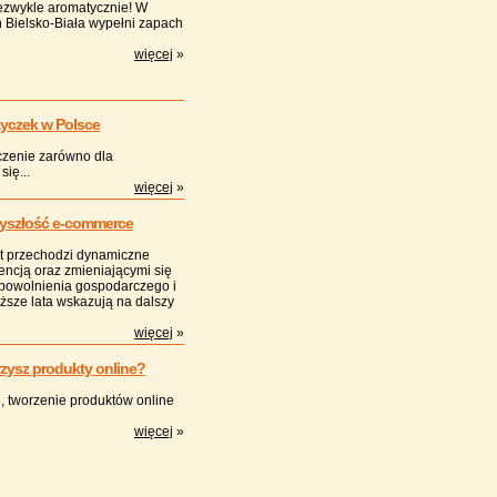
ezwykle aromatycznie! W
Bielsko-Biała wypełni zapach
więcej
»
życzek w Polsce
czenie zarówno dla
ię...
więcej
»
rzyszłość e-commerce
at przechodzi dynamiczne
ncją oraz zmieniającymi się
owolnienia gospodarczego i
liższe lata wskazują na dalszy
więcej
»
rzysz produkty online?
, tworzenie produktów online
więcej
»