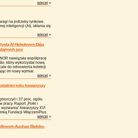
więcej
»
uwagi na potrzeby rynkowe,
 inteligencji (AI), skłania się
więcej
»
ystą AI Hidreleyem Dião
endarnych pos
ONOR nawiązała współpracę
ião, który wykorzystał nową
scale do odnowienia kolekcji
ając im nowy wymiar.
więcej
»
 ostatnim roku towarzyszy
ębiorczyń i 37 proc. ogółu
 pracy. Raport „Polki i
i wyzwania” towarzyszy XVI
inką Fundacji WłączeniPlus.
więcej
»
ndlowym Auchan Bielsko-