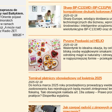
Sharp BP-C131WD i BP-C131PW – 
 zaprasza do
kompaktowe drukarki kolorowe 
fy nad Bałtykiem.
2025-02-18
d’Oriente pojawi
Sharp Europe, wiodący dostawca us
dmorskich
technologicznych dla biznesu, wpr
 w ramach
środowiska i inteligentne urządzen
kcji „A może nad
wielofunkcyjne BP-C131WD oraz d
ez Radio ZET.
więcej
»
Pyszne Przekąski od HELIO
2025-02-18
Walentynki to idealna okazja, by ce
bliską osobę wyjątkowymi smakami.
odrobinę magii w naturalny i zdrowy
w najpyszniejszej formie – przekąs
Terminal płatniczy obowiązkowy od kwietnia 2025
2025-02-18
Do końca marca 2025 roku przedsiębiorcy prowadzący ewide
zastosowaniu kas rejestrujących będą musieli zintegrować ter
fiskalną. Taki obowiązek nakłada art. 19a ustawy – Prawo pr
praktyce? Ekspertka wyjaśnia.
Jak czerpać radość z zimowych at
zmęczenia?