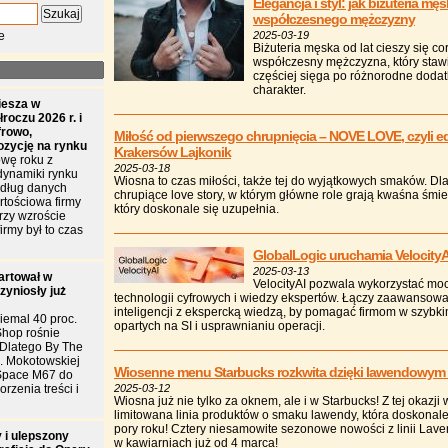
Elegancja i styl: jak biżuteria 
współczesnego mężczyzny
e
2025-03-19
Biżuteria męska od lat cieszy się c
współczesny mężczyzna, który stawia
częściej sięga po różnorodne dodatk
charakter.
iesza w
roczu 2026 r. i
frowo,
Miłość od pierwszego chrupnięcia – NOVE LOVE, czyli ed
ozycję na rynku
Krakersów Lajkonik
wę roku z
2025-03-18
dynamiki rynku
Wiosna to czas miłości, także tej do wyjątkowych smaków. Dl
edług danych
chrupiące love story, w którym główne role grają kwaśna śmie
tościowa firmy
który doskonale się uzupełnia.
przy wzroście
irmy był to czas
GlobalLogic uruchamia VelocityA
2025-03-13
artował w
VelocityAI pozwala wykorzystać moc 
zyniosły już
technologii cyfrowych i wiedzy ekspertów. Łączy zaawansowa
inteligencji z ekspercką wiedzą, by pomagać firmom w szyb
iemal 40 proc.
opartych na SI i usprawnianiu operacji.
Shop rośnie
. Dlatego By The
l. Mokotowskiej
Wiosenne menu Starbucks rozkwita dzięki lawendowy
Space M67 do
rzenia treści i
2025-03-12
Wiosna już nie tylko za oknem, ale i w Starbucks! Z tej okazji 
limitowana linia produktów o smaku lawendy, która doskonale
pory roku! Cztery niesamowite sezonowe nowości z linii Lave
 i ulepszony
w kawiarniach już od 4 marca!