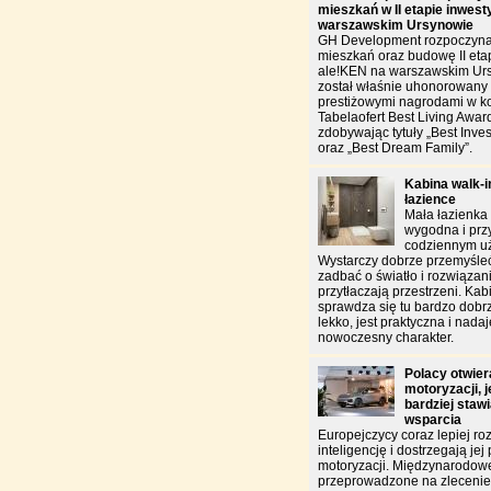
mieszkań w II etapie inwest
warszawskim Ursynowie
GH Development rozpoczyna
mieszkań oraz budowę II etap
ale!KEN na warszawskim Urs
został właśnie uhonorowan
prestiżowymi nagrodami w k
Tabelaofert Best Living Awar
zdobywając tytuły „Best Inves
oraz „Best Dream Family”.
Kabina walk-in
łazience
Mała łazienka
wygodna i pr
codziennym u
Wystarczy dobrze przemyśleć
zadbać o światło i rozwiązani
przytłaczają przestrzeni. Kab
sprawdza się tu bardzo do
lekko, jest praktyczna i nada
nowoczesny charakter.
Polacy otwiera
motoryzacji, 
bardziej staw
wsparcia
Europejczycy coraz lepiej ro
inteligencję i dostrzegają jej
motoryzacji. Międzynarodow
przeprowadzone na zlecen