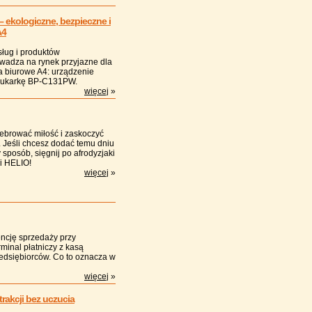
ekologiczne, bezpieczne i
A4
ług i produktów
owadza na rynek przyjazne dla
ia biurowe A4: urządzenie
rukarkę BP-C131PW.
więcej
»
lebrować miłość i zaskoczyć
 Jeśli chcesz dodać temu dniu
 sposób, sięgnij po afrodyzjaki
ki HELIO!
więcej
»
ncję sprzedaży przy
minal płatniczy z kasą
zedsiębiorców. Co to oznacza w
więcej
»
rakcji bez uczucia