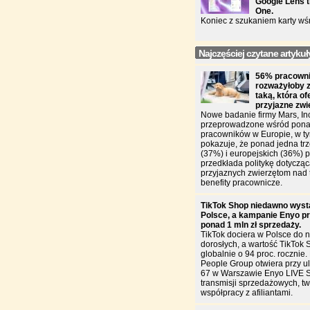
Google Lens t
One.
Koniec z szukaniem karty wś
Najczęściej czytane artykuł
56% pracowni
rozważyłoby 
taką, która of
przyjazne zw
Nowe badanie firmy Mars, In
przeprowadzone wśród pona
pracowników w Europie, w ty
pokazuje, że ponad jedna trz
(37%) i europejskich (36%)
przedkłada politykę dotycząc
przyjaznych zwierzętom nad 
benefity pracownicze.
TikTok Shop niedawno wyst
Polsce, a kampanie Enyo pr
ponad 1 mln zł sprzedaży.
TikTok dociera w Polsce do n
dorosłych, a wartość TikTok 
globalnie o 94 proc. rocznie
People Group otwiera przy u
67 w Warszawie Enyo LIVE 
transmisji sprzedażowych, two
współpracy z afiliantami.