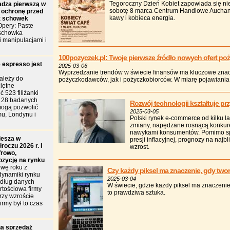
Tegoroczny Dzień Kobiet zapowiada się ni
dza pierwszą w
sobotę 8 marca Centrum Handlowe Auchan 
 ochronę przed
kawy i kobieca energia.
z schowek
pery: Paste
 schowka
i manipulacjami i
100pozyczek.pl: Twoje pierwsze źródło nowych ofert po
 espresso jest
2025-03-06
Wyprzedzanie trendów w świecie finansów ma kluczowe zna
ależy do
pożyczkodawców, jak i pożyczkobiorców. W miarę pojawiania s
iętne
 523 filiżanki
d 28 badanych
Rozwój technologii kształtuje p
mogą pozwolić
2025-03-05
u, Londynu i
Polski rynek e-commerce od kilku l
zmiany, napędzane rosnącą konkure
nawykami konsumentów. Pomimo sp
iesza w
presji inflacyjnej, prognozy na najb
roczu 2026 r. i
wzrost.
frowo,
ozycję na rynku
wę roku z
Czy każdy piksel ma znaczenie, gdy two
dynamiki rynku
2025-03-04
edług danych
W świecie, gdzie każdy piksel ma znaczenie
tościowa firmy
to prawdziwa sztuka.
przy wzroście
irmy był to czas
a sprzedaż