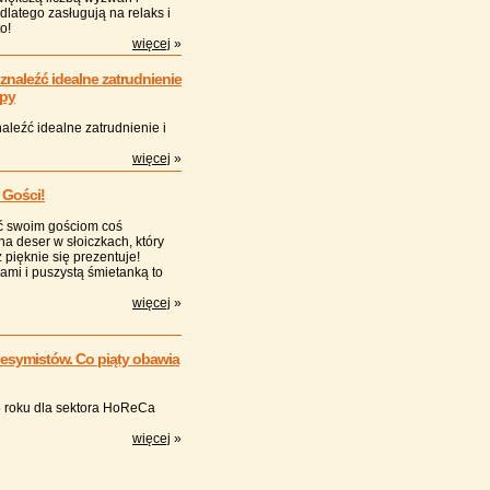
latego zasługują na relaks i
o!
więcej
»
 znaleźć idealne zatrudnienie
opy
naleźć idealne zatrudnienie i
więcej
»
 Gości!
ać swoim gościom coś
a deser w słoiczkach, który
 pięknie się prezentuje!
mi i puszystą śmietanką to
więcej
»
pesymistów. Co piąty obawia
5 roku dla sektora HoReCa
więcej
»