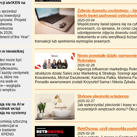
ycji ale!KEN na
Zdjęcie dowodu osobistego – kie
 sprzedaż
kiedy lepiej zachować ostrożnoś
u inwestycji
ynowie. Projekt
2025-03-04
y dwoma
Współczesny świat opiera się na cy
onkursie
procesach, co sprawia, że coraz czę
ds 2026,
udostępnienie zdjęcia dowodu osob
tment of the Year”
dokumentu w celu weryfikacji tożsa
transakcji lub spełnienia wymogów prawnych.
 w niewielkiej
Nowo powstałe działy, wzmocnie
 też może być
Rokmates
zyjemna w
2025-02-28
żytkowaniu.
Agencja influencer marketingu Rok
 każdy centymetr,
strukturze działy Sales oraz Marketing & Strategy. Szeregi agen
a, które nie
Kowalewska, Michał Daszkowski, Karolina Pałka, Marlena Fa
ina walk-in
Ponadto awansowani zostali Krzysztof Sarna i Nikola Żybała.
brze—wygląda
je wnętrzu
Stylowe plecionki w łazience
2025-02-27
ją się na AI w
Jak wykorzystać plecionki i trawy w 
jednak wciąż
oczywistych wnętrzach domu? Oto p
iają na systemy
zumieją sztuczną
 potencjał w
RetrOsowa, czyli niezwykła pod
e badanie
2025-02-26
ie XPENG