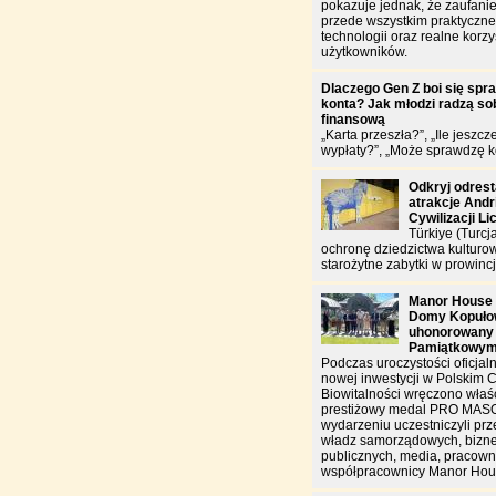
pokazuje jednak, że zaufanie
przede wszystkim praktyczn
technologii oraz realne korzy
użytkowników.
Dlaczego Gen Z boi się spr
konta? Jak młodzi radzą sob
finansową
„Karta przeszła?”, „Ile jeszcz
wypłaty?”, „Może sprawdzę k
Odkryj odres
atrakcje And
Cywilizacji Li
Türkiye (Turcj
ochronę dziedzictwa kulturo
starożytne zabytki w prowincj
Manor House 
Domy Kopułow
uhonorowany
Pamiątkowy
Podczas uroczystości oficjal
nowej inwestycji w Polskim 
Biowitalności wręczono właś
prestiżowy medal PRO MAS
wydarzeniu uczestniczyli prz
władz samorządowych, biznes
publicznych, media, pracowni
współpracownicy Manor Hou