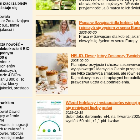
j płaci za błędy
obowiązków od mężczyzn. Właśnie d
 staje się
przyjemności, a 8 marca to ich święt
towała
tor Zarządzająca
Praca w Szwajcarii dla kobiet: jak
 o.o., firmie
i cieszyć się życiem w sercu Eur
jakości i
2025-02-20
Praca w Szwajcarii dla kobiet: jak z
cieszyć się życiem w sercu Europy
dza nowość –
leko kozie 4 BIO
godnym
HELIO: Deser, który Zaskoczy Twoich
00 g
2025-02-20
eden z
Planujesz przyjęcie i chcesz zaserwow
pionierów
wyjątkowego? Mamy dla Ciebie przepis n
młodszych,
nie tylko zachwyca smakiem, ale również
ozie 4 BIO w
Kajmakowy mus z chrupiącymi herbatnika
niu 800 g. To
prawdziwa uczta dla podniebienia.
ców, którzy
jakości, prostego
Wśród hotelarzy i restauratorów więcej 
arunkiem
łu
się mniejszej liczby gości
tował Dawid
2025-02-19
cy w firmie
Subindeks Barometru EFL na I kwartał 202
mie
wyniósł 50 pkt., +1,1 pkt. kw./kw
owaniu, integracji
h rozwiązań z
owej, robotyki
rzedsiębiorstw