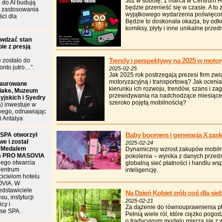
Już w sobotę, 1 marca w Centrum
 do AI budują
będzie przenieść się w czasie. A to
e zastosowania
wyjątkowego wydarzenia poświęconeg
ści dla
Będzie to doskonała okazja, by odk
komiksy, płyty i inne unikalne prze
awdzać stan
ie z presją
Trendy i perspektywy na 2025 w motoryz
e zostało do
onto jutro…”.
2025-02-25
Jak 2025 rok postrzegają prezesi firm zw
motoryzacyjną i transportową? Jak oceni
taurowane
kierunku ich rozwoju, trendów, szans i za
riake, Muzeum
przewidywania na nadchodzące miesiące
cyjskich i Syedry
szeroko pojętą mobilnością?
a) inwestuje w
wego, odnawiając
i Antalya
Baby boomers i generacja X za
SPA otworzył
e i został
2025-02-24
 Medalem
Dynamiczny wzrost zakupów mobiln
m PRO MASOVIA
pokolenia – wynika z danych przed
nego otwarcia
globalną sieć płatności i handlu ws
Centrum
inteligencję.
cicielom hotelu
OVIA. W
edstawiciele
Na Dzień Kobiet zrób coś dla sieb
u, instytucji
2025-02-21
cy i
Za dążenie do równouprawnienia pł
se SPA.
Pełnią wiele ról, które ciężko pogo
o tradycyjnym modelu mierzą się z 