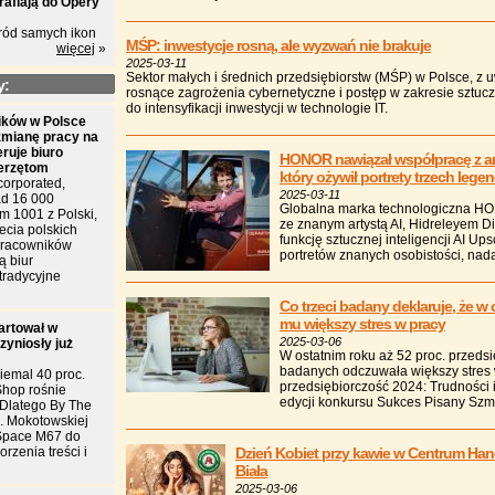
rafiają do Opery
ród samych ikon
MŚP: inwestycje rosną, ale wyzwań nie brakuje
więcej
»
2025-03-11
Sektor małych i średnich przedsiębiorstw (MŚP) w Polsce, z 
y:
rosnące zagrożenia cybernetyczne i postęp w zakresie sztucznej
do intensyfikacji inwestycji w technologie IT.
ków w Polsce
zmianę pracy na
eruje biuro
HONOR nawiązał współpracę z art
ierzętom
który ożywił portrety trzech leg
corporated,
2025-03-11
d 16 000
Globalna marka technologiczna H
m 1001 z Polski,
ze znanym artystą AI, Hidreleyem D
ecia polskich
funkcję sztucznej inteligencji AI Up
 pracowników
portretów znanych osobistości, nad
ą biur
tradycyjne
Co trzeci badany deklaruje, że w
mu większy stres w pracy
artował w
2025-03-06
zyniosły już
W ostatnim roku aż 52 proc. przedsi
badanych odczuwała większy stres w
iemal 40 proc.
przedsiębiorczość 2024: Trudności 
Shop rośnie
edycji konkursu Sukces Pisany Szm
. Dlatego By The
l. Mokotowskiej
Space M67 do
rzenia treści i
Dzień Kobiet przy kawie w Centrum Ha
Biała
2025-03-06