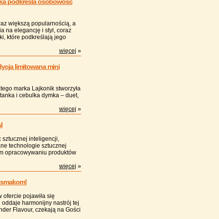
męska podkreśla osobowość
oraz większą popularnością, a
 na elegancję i styl, coraz
i, które podkreślają jego
więcej
»
ycja limitowana mini
atego marka Lajkonik stworzyła
tanka i cebulka dymka – duet,
więcej
»
I
sztucznej inteligencji,
ne technologie sztucznej
kim opracowywaniu produktów
więcej
»
m smakom!
w ofercie pojawiła się
 oddaje harmonijny nastrój tej
nder Flavour, czekają na Gości