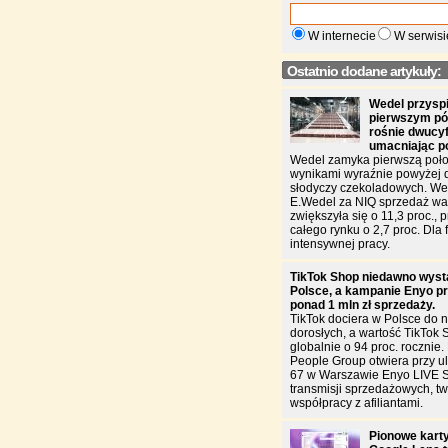
W internecie
W serwisi
Ostatnio dodane artykuły:
Wedel przysp
pierwszym pół
rośnie dwucy
umacniając p
Wedel zamyka pierwszą poło
wynikami wyraźnie powyżej 
słodyczy czekoladowych. W
E.Wedel za NIQ sprzedaż war
zwiększyła się o 11,3 proc., 
całego rynku o 2,7 proc. Dla f
intensywnej pracy.
TikTok Shop niedawno wyst
Polsce, a kampanie Enyo pr
ponad 1 mln zł sprzedaży.
TikTok dociera w Polsce do n
dorosłych, a wartość TikTok 
globalnie o 94 proc. rocznie
People Group otwiera przy u
67 w Warszawie Enyo LIVE 
transmisji sprzedażowych, two
współpracy z afiliantami.
Pionowe karty