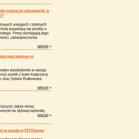
dy można je udostępnić, a
ć?
frowych usługach i zdalnych
ściej pojawiają się prośby o
istego. Firmy wymagają tego
mości, zabezpieczenia
więcej
»
nia oraz awanse w
mates wyodrębniła w swojej
cji zasilili z kolei Katarzyna
c oraz Sylwia Rutkowska.
więcej
»
różnych, także mniej,
omysł na stylową łazienkę.
więcej
»
róż w czasie w CH Osowa