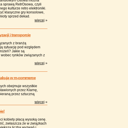
 Handlowym Osowa można
 za sprawą RetrOsowa, czyli
o kulturze retro elektroniki.
ryć klasyczne gry konsolowe,
dmioty sprzed dekad.
więcej
»
acji i transporcie
iązanych z branżą
ają sytuację pod względem
grożeń? Jakie są
 wobec rynków związanych z
więcej
»
skakują w m-commerce
ych obejmuje wszystkie
stawionych przez Klarnę,
pieraną przez sztuczną
więcej
»
ie!
ci kobiety płacą wysoką cenę.
dzić, zwłaszcza że w związkach
większą liczbą wyzwań i