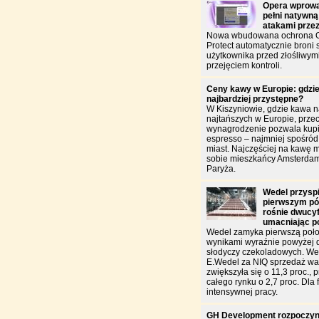
Opera wprowa
pełni natywną
atakami prze
Nowa wbudowana ochrona O
Protect automatycznie broni
użytkownika przed złośliwym
przejęciem kontroli.
Ceny kawy w Europie: gdzie
najbardziej przystępne?
W Kiszyniowie, gdzie kawa n
najtańszych w Europie, przec
wynagrodzenie pozwala kupić
espresso – najmniej spośró
miast. Najczęściej na kawę 
sobie mieszkańcy Amsterdam
Paryża.
Wedel przysp
pierwszym pół
rośnie dwucy
umacniając p
Wedel zamyka pierwszą poło
wynikami wyraźnie powyżej 
słodyczy czekoladowych. W
E.Wedel za NIQ sprzedaż war
zwiększyła się o 11,3 proc., 
całego rynku o 2,7 proc. Dla f
intensywnej pracy.
GH Development rozpoczyn